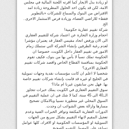
او زيادة بدل الايجار كما اقرته اللجنة المالية في مجلس
الامة، لكن قد يكون احد الحلول المطروحة زيادة امد
الاقتراض من البنوك والسماح للشركات «بالتطوير
فقط» للاراضي الفضاء، وزيادة فرص الاستثمار الاخرى..
الخ.
شركة تقييم عقارية حكومية!
احجام وزارة التجارة عن اعتماد شركة للتقييم العقاري
الى الان ورفض اتحاد مقيمي العقار قد يعتبران مؤشرا
لعدم رغبة الطرفين بإنشاء الشركة التي ستملك زمام
الامور في تقييم العقار داخل الكويت، خصوصا ان
الحكومة تملك نسباً لا بأس بها من بنوك، فكيف تقوم
الحكومة بمنافسة القطاع الخاص واقصد شركات تقييم
العقاري الاخرى؟
شخصيا لا اعلم ان كانت مؤسسات نقدية وجهات تمويلية
في الخليج او غيره قد قامت بإنشاء شركات تقييم خاصة
بها. فهل نحن سابقون غيرنا ام ماذا؟
سوق التقييم العقاري في الكويت يملك خبرات تتجاوز
الــ40 الى 45 سنة، كما لا شك في ان عملية التقييم في
السوق المحلي غير متطورة نسبيا وبالامكان تصحيح
مسارها وازالة بعض الشوائب ان وجدت.
الدورات العقارية المكثفة وتوافر الخبرات الفنية وعدم
تعجيل المقيم لانهاء التقييم بشكل سريع من الجهات
التمويلية او المؤسسات الحكومية او الافراد، كلها عوامل
تساعد على الوصول للتقييم الصحيح.