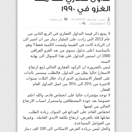
الغزو في 1990
نشرت بواسطة:
ALHAKEA
في
محليات
0
2013/09/07
لا يمنع ذكر قيمة التداول العقاري في الربع الثاني من
عام 2013 التي زادت على المليار دينار من ان اشير الى
ان الزيادة كانت في القيمة وليست الكمية فقط!! وهو
بالمناسبة اعلى تداول سنوي من بعد الغزو العراقي
1990 ان استمر التداول على هذا المنوال الى نهاية
السنة.
ليس بالضرورة ان الركود العقاري الحالي (مع ارتفاع
الاسعار) حاليا يقلل من التداول، فالطلب مستمر بالذات
على العقار الاستثماري الذي ازداد خلال الثلاث سنوات
الاخيرة من %25 الى %35 من اصل التداول العام
للعقار.
لا توجد مؤشرات حاليا على انخفاض قادم، والله اعلم
خصوصا بعد عودة المصطافين واستمرار اسباب الارتفاع
الحالي من اهمها:
انخفاض العائد على الودائع في البنوك، زيادة الطلب
تقابلها قلة بالعرض، ارتفاع تكلفة الايدي العاملة.. وغيرها
من العوامل المساعدة.
والحل ليس بزيادة القرض الاسكاني الى 100 الف دينار