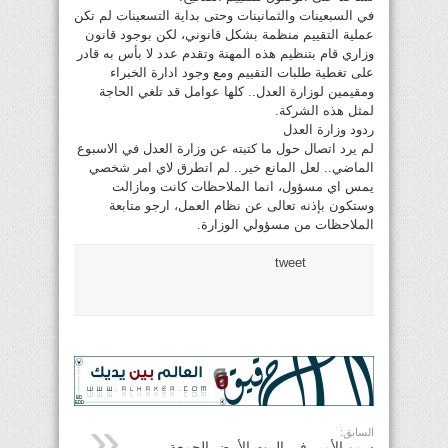
في السبعينات والثمانينات وحتى بداية التسعينات لم تكن
عملية التقييم منظمة بشكل قانوني، لكن بوجود قانون
وزاري قام بتنظيم هذه المهنة وتقدم عدد لا بأس به قادر
على تغطية طلبات التقييم ومع وجود ادارة الخبراء
ومقيمين لوزارة العدل.. كلها عوامل قد تلغي الحاجة
لمثل هذه الشركة.
ردود وزارة العدل
لم يرد اتصال حول ما كتبته عن وزارة العدل في الاسبوع
الماضي.. لعل المانع خير.. لم اتطرق لاي امر شخصي
يمس اي مسؤول، انما الملاحظات كانت ومازالت
وستكون بإذنه تعالى عن نظام العمل، ارجو متابعة
الملاحظات من مسؤولي الوزارة.
tweet
السابق:
سمو الأمير في البيت الأبيض الجمعة