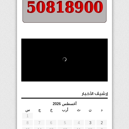
إرشيف الأخبار
أغسطس 2026
د
ن
ث
أرب
خ
ج
س
1
8
7
6
5
4
3
2