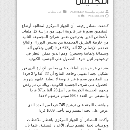
التجنيس
نشرت بواسطة:
ALHAKEA
في
محليات
0
2016/01/03
كشفت مصادر رفيعة أن الجهاز المركزي لمعالجة أوضاع
المقيمين بصورة غير قانونية انتهى من دراسة كل ملفات
الأشخاص الذين يندرجون ضمن شرائح المجموعة الثانية
من خارطة الطريق المعتمدة من مجلس الوزراء، والبالغ
عددهم الإجمالي 32 ألفا و678 فردا (اثنين وثلاثين ألفا
وستمائة وثمانية وسبعين)، وهم الذين يمكن النظر في
ترشيحهم لنيل شرف الحصول على الجنسية الكويتية.
وقد تم عرض هذه الملفات على مجلس الإدارة الذي قرر
تشكيل لجنة التقييم، وجاءت النتائج أن 22 ألفا و37 فردا
من المقيمين بصورة غير قانونية لا تنطبق عليهم شروط
الحصول على شرف الجنسية الكويتية، وبالتالي تم رفض
منحهم الجنسية الكويتية من أصل23 ألفا و871 فردا
والمتبقي من العدد 8807 سيتم عرضهم لاحقا.
و وافقت اللجنة على ترشيح 745 فردا من العدد الذي
عرض على لجنة التقييم وتم تأجيل 1089 فردا.
وأكدت المصادر أن الجهاز المركزي بانتظار ملاحظات
وتوصيات لجنة التقييم بشأن الأعداد المتبقية، علما بأن