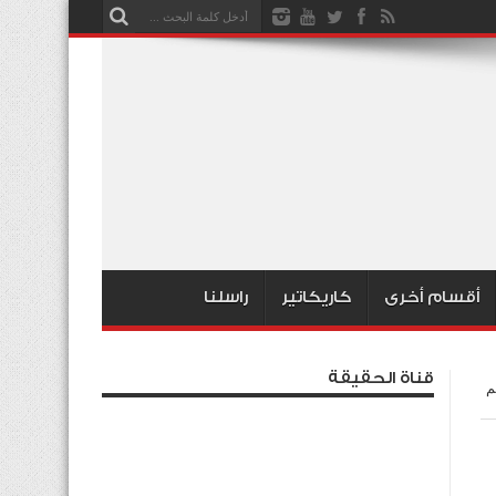
أقسام أخرى
كاريكاتير
راسلنا
قناة الحقيقة
م