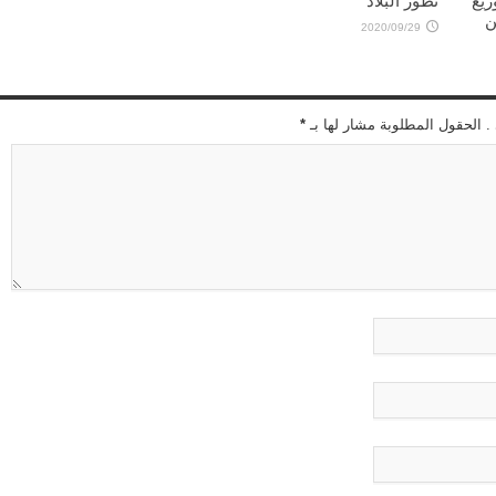
 % وتوزيع
تطور البلاد
 % من
2020/09/29
 . الحقول المطلوبة مشار لها بـ
*