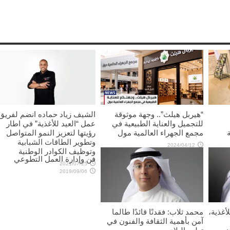
“هيربل هيلث”.. وجهة موثوقة
الشيف زياد حماده انضم لفريق
للتجميل والعناية الطبيعية في
عمل “العيد للأغذية” في اطار
مجمع الجهراء العالمية مول
رؤيتها لتعزيز النمو المتواصل
وتطوير الطاقات الشبابية
2024/04/12
وتوظيف الكوادر الوطنية
فن وإدارة العمل التطوعي
2021/07/25
2019/09/06
أغذية،
محمد ثلاب: فقدنًا قائدًا طالما
آمن بأهمية الثقافة والفنون في