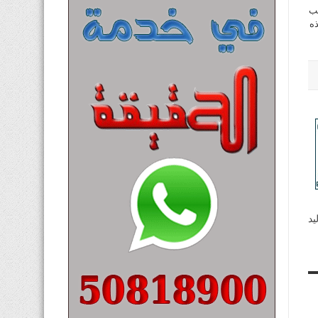
عب
ذه
يد