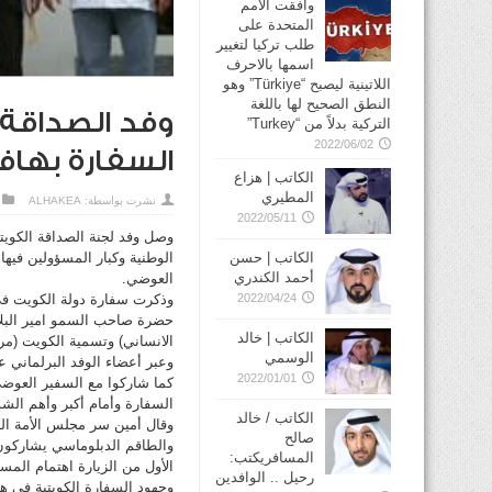
وافقت الأمم
المتحدة على
طلب تركيا لتغيير
اسمها بالاحرف
اللاتينية ليصبح “Türkiye” وهو
النطق الصحيح لها باللغة
وفد الصداقة 
التركية بدلاً من “Turkey”
2022/06/02
السفارة بهافا
الكاتب | هزاع
المطيري
نشرت بواسطة:
ALHAKEA
2022/05/11
وصل وفد لجنة الصداقة الكويتي
الكاتب | حسن
الوطنية وكبار المسؤولين فيه
أحمد الكندري
العوضي.
2022/04/24
وذكرت سفارة دولة الكويت في ه
حضرة صاحب السمو امير البلاد
الكاتب | خالد
الانساني) وتسمية الكويت (مرك
الوسمي
وعبر أعضاء الوفد البرلماني ع
2022/01/01
كما شاركوا مع السفير العوض
السفارة وأمام أكبر وأهم الشو
الكاتب / خالد
وقال أمين سر مجلس الأمة الن
صالح
والطاقم الدبلوماسي يشاركون ا
المسافريكتب:
الأول من الزيارة اهتمام المس
رحيل .. الوافدين
وجهود السفارة الكويتية في هاف