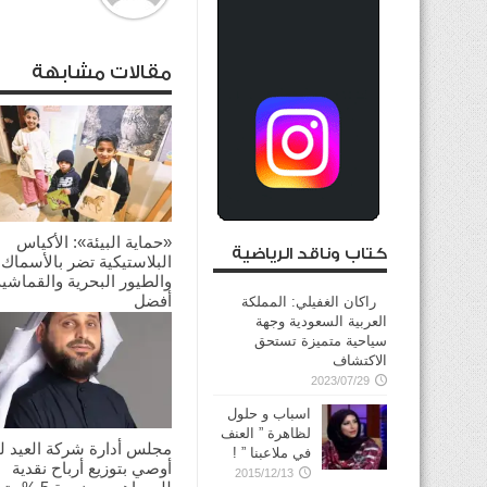
مقالات مشابهة
«حماية البيئة»: الأكياس
كتاب وناقد الرياضية
البلاستيكية تضر بالأسماك
والطيور البحرية والقماشية
أفضل
راكان الغفيلي: المملكة
العربية السعودية وجهة
2025/01/12
سياحية متميزة تستحق
الاكتشاف
2023/07/29
اسباب و حلول
لظاهرة ” العنف
مجلس أدارة شركة العيد لل
في ملاعبنا ” !
أوصي بتوزيع أرباح نقدية
2015/12/13