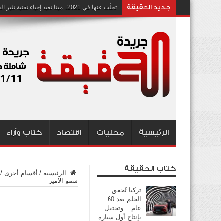
جديد الحقيقة
تخلّت عنها في 2021.. ميتا تعيد إحياء تقنية تثير الجدل بشأن انتهاك الخصوصية
الرئيسية
محليات
اقتصاد
كتاب وآراء
كتاب الحقيقة
الرئيسية
/
أقسام أخرى
/
سمو الامير
تركيا تُحقق
الحلم بعد 60
عام .. وتحتفل
بإنتاج أول سيارة