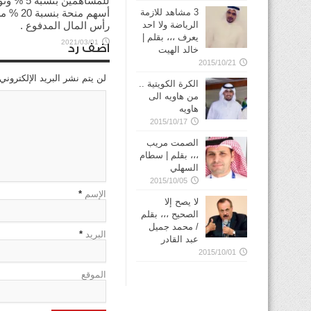
للمساهمين بنسبة 5
أسهم منحة بنسبة 20
3 مشاهد للازمة
رأس المال المدفوع .
الرياضة ولا احد
يعرف ،،، بقلم |
2021/03/01
اضف رد
خالد الهيت
2015/10/21
لن يتم نشر البريد الإلكتروني
الكرة الكويتية ..
من هاويه الى
هاويه
2015/10/17
الصمت مريب
،،، بقلم | سطام
السهلي
2015/10/05
الإسم
*
لا يصح إلا
الصحيح ،،، بقلم
/ محمد جميل
البريد
*
عبد القادر
2015/10/01
الموقع