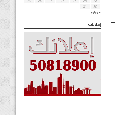
29
28
27
26
25
24
23
31
30
« يوليو
إعلانات