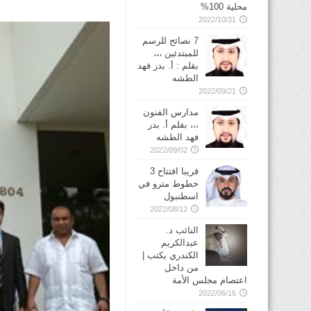
محلية 100%
2022/10/31
7 نصائح للرسم
للمبتدئين ،،،
بقلم : أ. بدر فهد
الطشه
2022/09/21
مدارس الفنون
،،، بقلم أ. بدر
فهد الطشه
2022/09/02
قريبا افتتاح 3
خطوط مترو في
2022/08/12
النائب د.
عبدالكريم
الكندري يكتب |
من داخل
اعتصام مجلس الأمة
2022/06/16