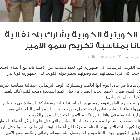
الكويتية الكوبية يشارك باحتفالية
نا بمناسبة تكريم سمو الامير
في
مجتمع
2014/09/13
0
ة الكوبية البرلمانية الى جمهورية كوبا لعقد سلسلة من الاجتماعات مع أعضاء الجمعي
ا حيث كان في استقبالهم عند وصولهم سفير دولة الكويت لدى جمهورية كوبا بدر
افانا في بيان اليوم انها أقامت وبمشاركة الوفد البرلماني احتفالية بمناسبة تكريم
 الشيخ صباح الأحمد الجابر الصباح من قبل الامم المتحدة ومنحه لقب (قائد للعمل
زا للعمل الانساني).
ن سعادتهم الغامرة وفخرهم بهذه المناسبة الغالية وبمشاركة السفارة في هافانا بها
ي وأعضاء السفارة بتعليق لوحة تحمل صورة صاحب السمو أمير البلاد على مقر
ارع الرئيسية في هافانا تبرز تكريم الأمم المتحدة لسموه وللكويت.
ائب يعقوب الصانع انه سعيد باحتفالية السفارة والتي تدل على ان كل أعضاء السفار
لكويت احتفالاتها بهذه المناسبة مؤكدا ان أعضاء الوفد البرلماني لمسوا خلال اليو
ؤولين الكوبيين بهذه المناسبة وذلك بفضل الله سبحانه وتعالى وحكمة سمو الامير
انا.