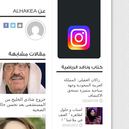
عن ALHAKEA
مقالات مشابهة
كتاب وناقد الرياضية
راكان الغفيلي: المملكة
العربية السعودية وجهة
سياحية متميزة تستحق
الاكتشاف
خروج شادي الخليج من
2023/07/29
المستشفى بعد تحسن حالت
الصحية
اسباب و حلول
لظاهرة ” العنف
2026/06/26
في ملاعبنا ” !
2015/12/13