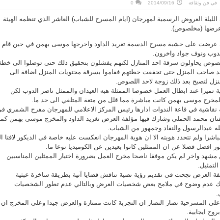
في
فن وثقافة
2014/09/16
0
ليلة العروض الرسمية لمهرجان (ايام المسرح للشباب) العاشر الذي تنظمه الهيئة
 عرضها (مخلصوص).
تي عرضت على خشبة مسرح الدسمة تغريد الداود واخرجها موسى بهمن في حين قام
الدوب ونوف جواد واخرون.
 لصوص يحاولون سرقة احد المنازل لكنهم يفشلون بتحقيق ذلك حتى توصلوا الى خطة
 صاحب المنزل حتى تحققت خطتهم فقاموا بسرقة محتويات المنزل اضافة الى
زل لتصبح بعد ذلك زوجة لاحد اللصوص.
ة تميزا عند ابطال العمل خصوصا الممثلة هبه العيدان والممثل ناصر الدوب لكن
 المخرج موسى بهمن كانت مباشرة مما قلل من متعة المتلقي الى حد ما.
قاشية في قاعة الندوات ادارها رئيس المركز الاعلامي للمهرجان مفرح الشمري ف
نان محمد الحملي وشارك فيها مؤلفة العرض تغريد الداود والمخرج موسى بهمن كما
ه عبدالرسول والنقاد وجمهور من الشباب.
شرا ولم تتحدد هويته الا ان هوية المهرجان انعكست عليه خاصة في الديكور لافتا ا
 افضل فضلا عن ان الممثلين كانوا بعيدين عن الكوميديا نوعا ما.
مشهد واخر لم يكن موفقا ناصحا مخرج العمل بضرورة اختيار الممثلين المناسبين
التمثيل.
ة العرض نجحت في تقديم رؤية نصية تناقش قضايا آنية بطريقة ساخرة عبثية
ناك عدم وضوح في ملامح بعض شخصيات العرض وبالتالي عدم تطور الشخصيات
.
لى المسرحية نصار النصار ان التجربة كانت ممتازة والعرض جيدا وعلى المخرج ان
روح ايجابية.