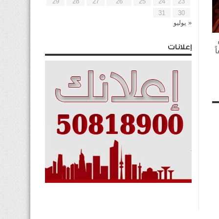
29
28
27
26
25
24
23
31
30
« يوليو
إعلانات
ً