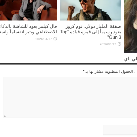
صفقة المليار دولار.. توم كروز
فال كيلمر يعود للشاشة بالذكاء
يعود رسمياً إلى قمرة قيادة “Top
الاصطناعي ويثير انقساماً واسعا
Gun 3”
2026/04/17
2026/04/17
لي باي
 . الحقول المطلوبة مشار لها بـ
*