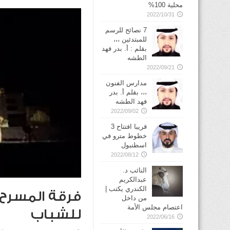
محلية 100%
2022/10/31
7 نصائح للرسم
للمبتدئين ،،،
بقلم : أ. بدر فهد
الطشه
2022/09/21
مدارس الفنون
،،، بقلم أ. بدر
فهد الطشه
2022/09/02
قريبا افتتاح 3
خطوط مترو في
2022/08/12
النائب د.
عبدالكريم
الكندري يكتب |
فرقة المسرح
من داخل
اعتصام مجلس الأمة
للشباب
2022/06/16