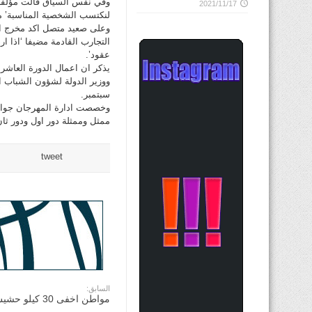
وفي نفس السياق قالت مؤلفة ا
2021/11/17
لنكتسب الشخصية المناسبة’ مر
وعلى صعيد متصل اكد مخرج الع
التجارب القادمة مضيفا ‘اذا ا
عقود’.
يذكر ان اعمال الدورة العاشر
سبتمبر.
وخصصت ادارة المهرجان جوا
ممثل وممثلة دور اول ودور ث
tweet
السابق:
مواطن اخفى 30 كيلو حشيش في سيارته