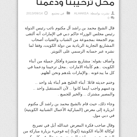
محل ترحيبنا ودعمنا
نشرت بواسطة:
ALHAKEA
في
مجتمع
2013/09/14
0
قال الشيخ محمد بن راشد آل مكتوم نائب رئيس الدولة
رئيس مجلس الوزراء حاكم دبي في الإمارات أنه ألتقى
يوم الجمعة بمجموعة من الشباب والفتيات أصحاب
المشاريع التجارية الريادية من دولة الكويت، وفقا لما
نشره عبر حسابه الرسمي على التويتر.
وأضاف بقوله: مشاريع متميزة وأفكار جميلة من أبناء
الكويت ..هم كأبناء الامارات ..محل ترحيبنا ودعمنا في
كل ما يبدعونه ..والإمارات بلدهم ونحن أهلهم.
وختم حديثه قائلا: أبناء الخليج هم أبناء بلد واحد ..
ودعمهم واجب أينما كانوا .. لأن المستقبل واحد ..
والمصير مشترك .. والخير للجميع .
وجاء ذلك، حيث قام نالشيخ محمد بن راشد آل مكتوم
ابزيارة إلى معرض (المباركية الأعمال الشبابية الكويتية)
في دبي مول.
وقال صاحب فكرة المعرض عبدالله أبل في تصريح
لوكالة الأنباء الكويتية (كونا) إنه فوجيء بزيارة مباركة من
الشيخ محمد بن راشد للمعرض حيث جال في كل ركن