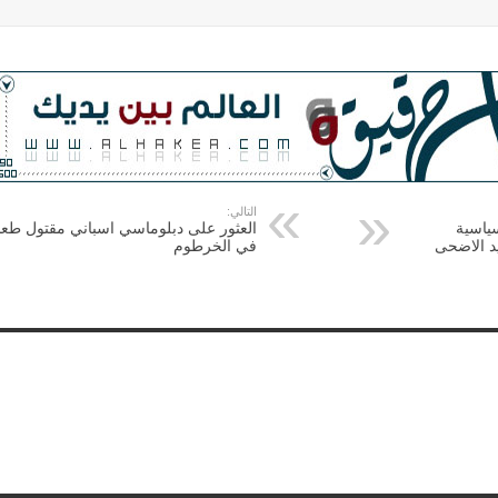
التالي:
سياسية
العثور على دبلوماسي اسباني مقتول طعن
د الاضحى
في الخرطوم