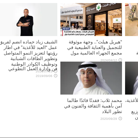
“هيربل هيلث”.. وجهة موثوقة
الشيف زياد حماده انضم لفريق
للتجميل والعناية الطبيعية في
عمل “العيد للأغذية” في اطار
مجمع الجهراء العالمية مول
رؤيتها لتعزيز النمو المتواصل
وتطوير الطاقات الشبابية
2024/04/12
وتوظيف الكوادر الوطنية
فن وإدارة العمل التطوعي
2021/07/25
2019/09/06
أغذية،
محمد ثلاب: فقدنًا قائدًا طالما
آمن بأهمية الثقافة والفنون في
 % وتوزيع
تطور البلاد
 % من
2020/09/29