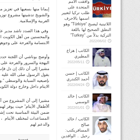
وافقت الأمم
المتحدة على
إيمانا منها بسعيها في تعزيز م
طلب تركيا لتغيير
والشويخ تدشينها مشروع توزيع
اسمها بالاحرف
العربية والإسلامية.
اللاتينية ليصبح “Türkiye” وهو
النطق الصحيح لها باللغة
وفي هذا الصدد ناشد مدير عام
التركية بدلاً من “Turkey”
والمحسنين من أهل الكويت الك
2022/06/02
الابتسامة والفرحة على وجوهه
الكاتب | هزاع
المطيري
2022/05/11
البهجة والسرور والفرحة على 
مشيرا إلى أن ذلك إن دل فإن
الكاتب | حسن
بقول الرسول صلى الله عليه وس
أحمد الكندري
بإصبعيه السبابة والوسطى “.و
2022/04/24
الايتام داخل وخارج دولة الكوي
الكاتب | خالد
مشيرا إلى أن المشروع من أول
الوسمي
ألأطفال الأيتام” حيث يوفر ل
2022/01/01
ضمن البيئة المناسبة تحت إش
المساعدات لمختلف الأيتام ، 
الكاتب / خالد
والدعم لهم
صالح
المسافريكتب:
رحيل .. الوافدين