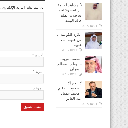
3 مشاهد للازمة
لن يتم نشر البريد الإلكتروني
الرياضة ولا احد
يعرف ،،، بقلم |
خالد الهيت
2015/10/21
الكرة الكويتية ..
من هاويه الى
هاويه
2015/10/17
الإسم
*
الصمت مريب
،،، بقلم | سطام
السهلي
البريد
*
2015/10/05
لا يصح إلا
الصحيح ،،، بقلم
الموقع
/ محمد جميل
عبد القادر
2015/10/01