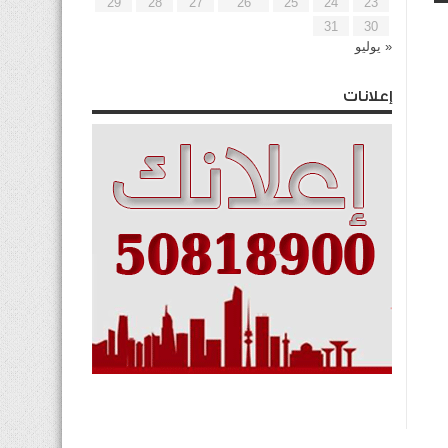
29
28
27
26
25
24
23
31
30
« يوليو
إعلانات