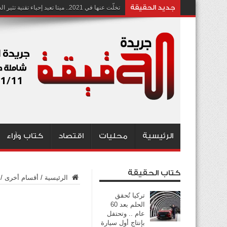
جديد الحقيقة
تخلّت عنها في 2021.. ميتا تعيد إحياء تقنية تثير الجدل بشأن انتهاك الخصوصية
الرئيسية
محليات
اقتصاد
كتاب وآراء
كتاب الحقيقة
الرئيسية
/
أقسام أخرى
/
تركيا تُحقق
الحلم بعد 60
عام .. وتحتفل
بإنتاج أول سيارة