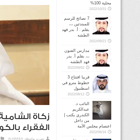
محلية 100%
2022/10/31
7 نصائح للرسم
للمبتدئين ،،،
بقلم : أ. بدر فهد
الطشه
2022/09/21
مدارس الفنون
،،، بقلم أ. بدر
فهد الطشه
2022/09/02
قريبا افتتاح 3
خطوط مترو في
2022/08/12
النائب د.
عبدالكريم
زكاة الشامية:
الكندري يكتب |
من داخل
الفقراء بالك
اعتصام مجلس الأمة
2022/06/16
نشرت بواسطة:
ALHAKEA