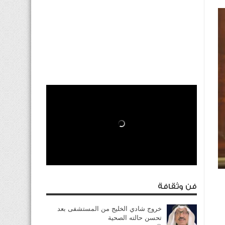
فن وثقافة
خروج شادي الخليج من المستشفى بعد
تحسن حالته الصحية