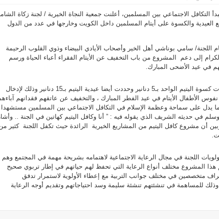
بدأ التكافل الاجتماعي بين المسلمين، أعلنت جمعية النجاة الخيرية / لجنة زكاة الشامي
 العيدية والكسوة على أيتام المسلمين داخل الكويت وخارجها في عدد من الدول
 اللجنة/ سامي بوناشي أهل الخير وأصحاب الأيادي البيضاء وذوي القلوب الرحيمة
رام إلى دعم المشروع من باب التخفيف عن الأيتام الفقراء أعباء الحياة ورسم
م في عيد الأضحى المبارك.
وأوضح بوناشي أن اللجنة حددت كسوة اليتيم الواحد بـ5 دنانير وحددت أيضا عيدية اليتيم بـ15 دنانير وذلك لإدخال
نفوس الأطفال الأيتام في عيد الفطر المبارك ، والتخفيف عن عاتقهم فقدانهم آباءهم
ما يدل على سماحة وعظمة الإسلام في التكافل الاجتماعي بين المسلمين مستشهدا
لم في حديثه الشريف الذي يقوله فيه : ” أنا وكافل اليتيم كهاتين في الجنة .. وأشار
بين أن مشروع كافل اليتيم من المشاريع الخيرية الرائدة حيث تكفل اللجنة كثير من
ت.
ويات اللجنة في مجال الرعاية الاجتماعية لاهتمامه بشريحة مهمة في المجتمع وهم ”
هم هذا المشروع مختلف أنواع الرعاية التي تحفظ لهم حياتهم في إطار تربوي صحيح
راف متخصصين في مختلف جوانب التربية مع إعطاء الأولوية لاستمرار تدفق
وذلك للمساهمة في تنشئتهم تنشئة سليمة وسد احتياجاتهم وتقديم أوجه الرعاية