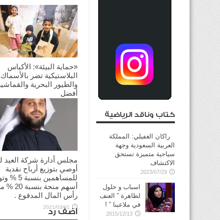
«حماية البيئة»: الأكياس
البلاستيكية تضر بالأسماك
والطيور البحرية والقماشية
أفضل
2025/01/12
كتاب وناقد الرياضية
راكان الغفيلي: المملكة
العربية السعودية وجهة
سياحية متميزة تستحق
مجلس أدارة شركة العيد لل
الاكتشاف
أوصي بتوزيع أرباح نقدية
2023/07/29
للمساهمين بنسبة 5
أسهم منحة بنسبة 20
اسباب و حلول
رأس المال المدفوع .
لظاهرة ” العنف
في ملاعبنا ” !
2021/03/01
اضف رد
2015/12/13