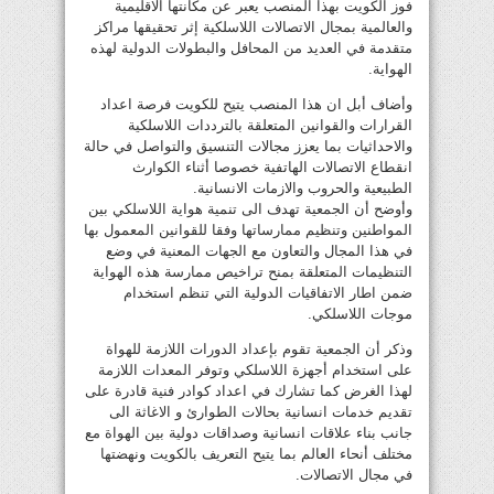
فوز الكويت بهذا المنصب يعبر عن مكانتها الاقليمية
والعالمية بمجال الاتصالات اللاسلكية إثر تحقيقها مراكز
متقدمة في العديد من المحافل والبطولات الدولية لهذه
الهواية.
وأضاف أبل ان هذا المنصب يتيح للكويت فرصة اعداد
القرارات والقوانين المتعلقة بالترددات اللاسلكية
والاحداثيات بما يعزز مجالات التنسيق والتواصل في حالة
انقطاع الاتصالات الهاتفية خصوصا أثناء الكوارث
الطبيعية والحروب والازمات الانسانية.
وأوضح أن الجمعية تهدف الى تنمية هواية اللاسلكي بين
المواطنين وتنظيم ممارساتها وفقا للقوانين المعمول بها
في هذا المجال والتعاون مع الجهات المعنية في وضع
التنظيمات المتعلقة بمنح تراخيص ممارسة هذه الهواية
ضمن اطار الاتفاقيات الدولية التي تنظم استخدام
موجات اللاسلكي.
وذكر أن الجمعية تقوم بإعداد الدورات اللازمة للهواة
على استخدام أجهزة اللاسلكي وتوفر المعدات اللازمة
لهذا الغرض كما تشارك في اعداد كوادر فنية قادرة على
تقديم خدمات انسانية بحالات الطوارئ و الاغاثة الى
جانب بناء علاقات انسانية وصداقات دولية بين الهواة مع
مختلف أنحاء العالم بما يتيح التعريف بالكويت ونهضتها
في مجال الاتصالات.