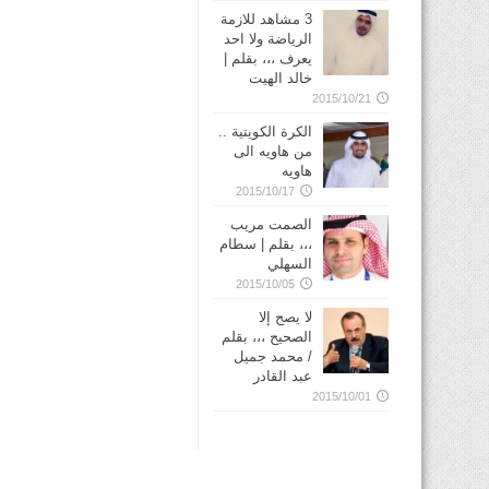
3 مشاهد للازمة
الرياضة ولا احد
يعرف ،،، بقلم |
خالد الهيت
2015/10/21
الكرة الكويتية ..
من هاويه الى
هاويه
2015/10/17
الصمت مريب
،،، بقلم | سطام
السهلي
2015/10/05
لا يصح إلا
الصحيح ،،، بقلم
/ محمد جميل
عبد القادر
2015/10/01