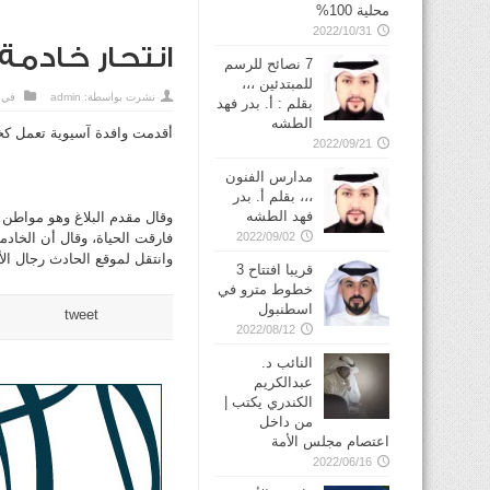
محلية 100%
2022/10/31
انتحار خادمة
7 نصائح للرسم
للمبتدئين ،،،
نشرت بواسطة:
admin
في
بقلم : أ. بدر فهد
الطشه
أقدمت وافدة آسيوية تعمل كخا
2022/09/21
مدارس الفنون
،،، بقلم أ. بدر
فهد الطشه
وقال مقدم البلاغ وهو مواطن 
2022/09/02
فارقت الحياة، وقال أن الخا
وانتقل لموقع الحادث رجال الأ
قريبا افتتاح 3
خطوط مترو في
tweet
2022/08/12
النائب د.
عبدالكريم
الكندري يكتب |
من داخل
اعتصام مجلس الأمة
2022/06/16