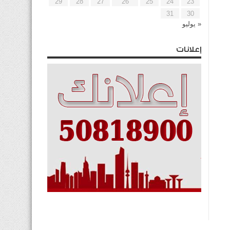
29
28
27
26
25
24
23
31
30
« يوليو
إعلانات