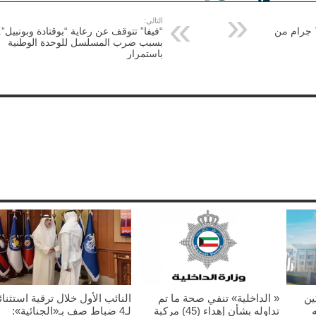
التالي:
ضبط آسيويين بحوزتهما 750 جرام من
“فيفا” تتوقف عن رعاية “بوقتادة وبونبيل”.
بسبب ضرب المسلسل للوحدة الوطنية
باستمرار
ين
« الداخلية» تنفي صحة ما تم
النائب الأول خلال ترقية استثنائ
تداوله بشأن إهداء (45) مركبة
لـ4 ضباط صف بـ«الجنائية»: