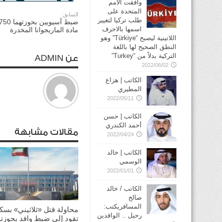
وافقت الأمم
المتحدة على
السابق:
طلب تركيا لتغيير
اسمها بالاحرف
مادة الماريجوانا المخدرة
اللاتينية ليصبح “Türkiye” وهو
النطق الصحيح لها باللغة
التركية بدلاً من “Turkey”
عن ADMIN
2022/06/02
الكاتب | هزاع
المطيري
2022/05/11
الكاتب | حسن
أحمد الكندري
مقالات مشابهة
2022/04/24
الكاتب | خالد
الوسمي
2022/01/01
الكاتب / خالد
صالح
المسافريكتب:
محاولة قتل «ثلاثيني» بسك
رحيل .. الوافدين
تقود إلى ضبط وافد بحوزته