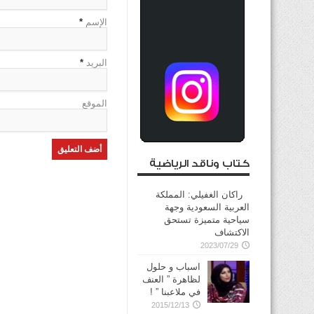
الإسم
*
البريد
*
الموقع
كتاب وناقد الرياضية
راكان الغفيلي: المملكة
العربية السعودية وجهة
سياحية متميزة تستحق
الاكتشاف
2023/07/29
اسباب و حلول
لظاهرة ” العنف
في ملاعبنا ” !
2015/12/13