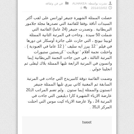
نشرت بواسطة:
ALHAKEA
في
فن وثقافة
0
2014/10/02
حصلت الممثلة الشهيرة جنيفر لورانس على لقب أكثر
السيدات أناقة ،وفقا للقائمة التي تصدرها مجلة جلامور
البريطانية . وتصدرت جنيفر (24 عاما) القائمة التي
شملت 50 سيدة . وجاءت في المرتبة الثانية الممثلة
لوبيتا نيونج ، التي حازت على جائزة أوسكار عن دورها
في فيلم ‘ 12 ييرز ايه سليف ‘ ( 12 عاما في العبودية ) .
واحتلت نجمة أفلام ‘ تويلايت ‘ كريستين ستيورات
المرتبة الثالثة ، في حين جاءت النجمة البريطانية إيما
واتسون في المرتبة الرابعة تليها الممثلة بلاك ليفلى ثم
انجلينا جولي .
وضمت القائمة دوقة كامبريدج التي جاءت في المرتبة
السابقة ثم المغنية كاتي بيري تليها الممثلة جنيفر
انستون والممثلة إيما ستون . ولم تضم المراتب الـ20
عارضة الازياء الشهيرة كارا ديليفين التي جاءت في
المرتبة 24 ، ولا عارضة الازياء كيت موس التي احتلت
المركز الـ35 .
tweet