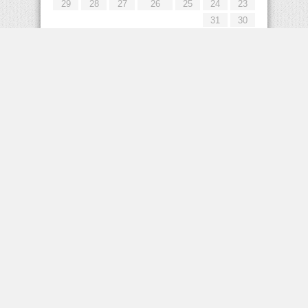
29
28
27
26
25
24
23
31
30
« يوليو
إعلانات