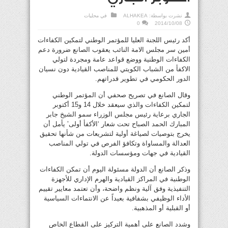
نشرت بواسطة:
ALHAKEA
في
محليات
0
2014/10/08
أكد رئيس اللجنة العليا للمؤتمر الوطني لتمكين الكفاءات
أمين سر مجلس الامة النائب يعقوب الصانع ضرورة دعم
الكفاءات الوطنية ووضع قواعد عامة ومجردة لتولي
الاكفأ من الشباب الكويتي للمناصب القيادية دون نسيان
الدور الحكومي في تطوير قدراتهم.
وقال الصانع في تصريح صحفي أن المؤتمر الوطني
لتمكين الكفاءات والذي سيعقد خلال 14 و15 أكتوبر
الجاري برعاية رئيس مجلس الوزراء سمو الشيخ جابر
المبارك الحمد الصباح تحت شعار ‘الأكفأ أولى’ يأمل أن
يخرج بتوصيات لصياغة أولية لتشريعات من شأنها تحقيق
العدالة والمساواة وتكافؤ الفرص في تولي المناصب
القيادية في جهات ومؤسسات الدولة.
وذكر الصانع أن الدولة مسئولة اليوم أن تمكن الكفاءات
الوطنية في المراكز القيادية والهرم الإداري للأجهزة
التنفيذية وفق آلية ونظم واضحة، وأن تعتمد معايير تقييم
الأداء الوظيفي بشفافية بعيداً عن الانتماءات السياسية
أو القبلية أو المذهبية.
وشدد الصانع على أهمية التركيز على القطاع الخاص