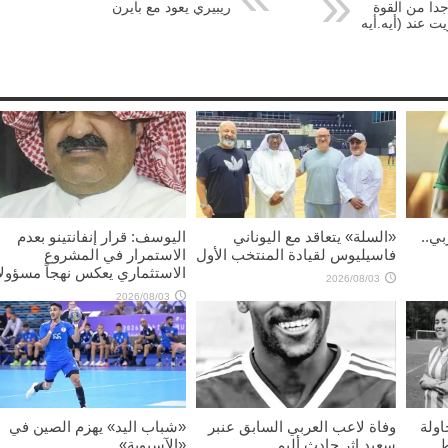
دا من القوة
ريبيري يعود مع بايرن
ت عند (أيه.أيه
بي..
«السلة» يتعاقد مع اليوناني
اليوسف: قرار إنفانتينو بعدم
فاسيليوس لقيادة المنتخب الأول
الاستمرار في المشروع
الاستثماري يعكس نهجاً مسؤولاً
2026/08/03
2026/08/03
اولة
وفاة لاعب العربي السابق عنبر
«شباب اليد» يهزم الصين في
ط
سعيد إثر حادث أليم
«الآسيوية»