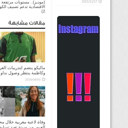
2021/11/17
(موديز).. مستويات مرتفعة ج
الاقتصادية تدعم تصنيف الكوي
2)
مقالات مشابهة
ماليكو ينضم لتدريبات العر
وكاظمة ينتظر وصول نداو
2026/08/03
وفاة لاعبة مغربية خلال مح
العبور من سبتة تعيد تسلي