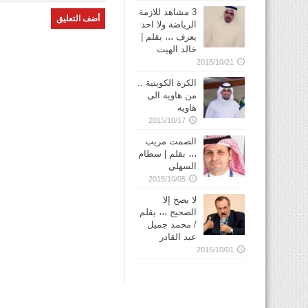
3 مشاهد للازمة
الرياضة ولا احد
يعرف ،،، بقلم |
خالد الهيت
2015/10/21
الكرة الكويتية ..
من هاويه الى
هاويه
2015/10/17
الصمت مريب
،،، بقلم | سطام
السهلي
2015/10/05
لا يصح إلا
الصحيح ،،، بقلم
/ محمد جميل
عبد القادر
2015/10/01