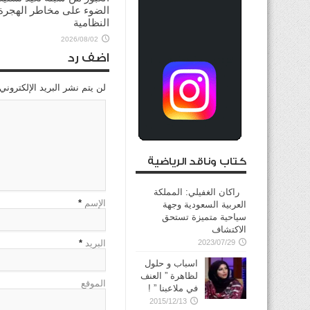
الضوء على مخاطر الهجرة 
النظامية
2026/08/02
اضف رد
لن يتم نشر البريد الإلكتروني
كتاب وناقد الرياضية
راكان الغفيلي: المملكة
الإسم
*
العربية السعودية وجهة
سياحية متميزة تستحق
الاكتشاف
2023/07/29
البريد
*
اسباب و حلول
لظاهرة ” العنف
الموقع
في ملاعبنا ” !
2015/12/13