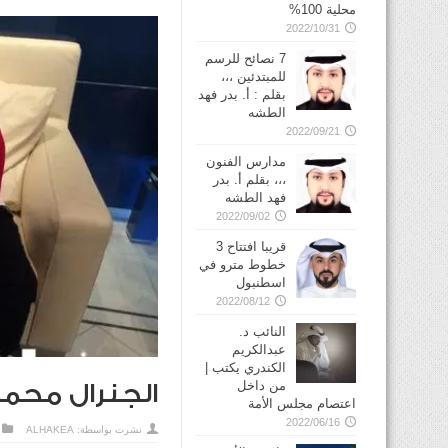
محلية 100%
2022/10/31
7 نصائح للرسم
للمبتدئين ،،،
بقلم : أ. بدر فهد
الطشه
2022/09/21
مدارس الفنون
،،، بقلم أ. بدر
فهد الطشه
2022/09/02
قريبا افتتاح 3
خطوط مترو في
2022/08/12
النائب د.
عبدالكريم
الكندري يكتب |
من داخل
الجنرال محمد 
اعتصام مجلس الأمة
2022/06/16
نشرت بواسطة:
ALHAKEA