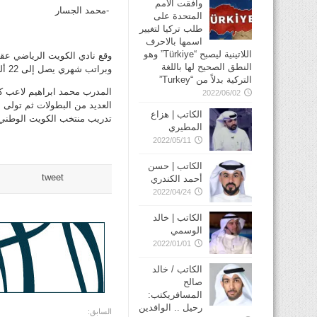
وافقت الأمم
-محمد الجسار
المتحدة على
طلب تركيا لتغيير
اسمها بالاحرف
اللاتينية ليصبح “Türkiye” وهو
وقع نادي الكويت الرياضي عقد
النطق الصحيح لها باللغة
وبراتب شهري يصل إلى 22 ألف دولار شهريا، دعلى ان يكون إبراهيم خلفاً للمدرب الوطني عبدالعزيز حمادة.
التركية بدلاً من “Turkey”
المدرب محمد ابراهيم لاعب كر
2022/06/02
العديد من البطولات ثم تولى 
الكاتب | هزاع
تدريب منتخب الكويت الوطني 
المطيري
2022/05/11
الكاتب | حسن
tweet
أحمد الكندري
2022/04/24
الكاتب | خالد
الوسمي
2022/01/01
الكاتب / خالد
صالح
المسافريكتب:
رحيل .. الوافدين
السابق: