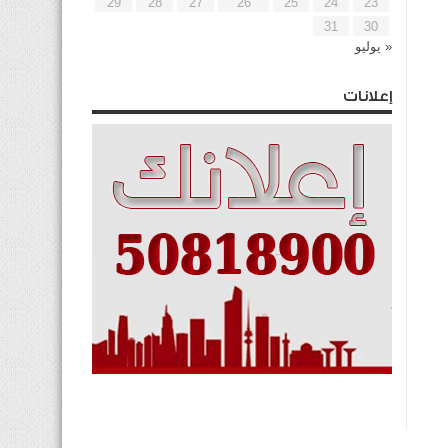
29
28
27
26
25
24
23
31
30
« يوليو
إعلانات