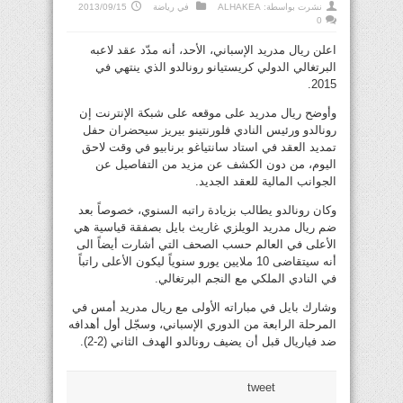
نشرت بواسطة:
ALHAKEA
في
رياضة
2013/09/15
0
اعلن ريال مدريد الإسباني، الأحد، أنه مدّد عقد لاعبه
البرتغالي الدولي كريستيانو رونالدو الذي ينتهي في
2015.
وأوضح ريال مدريد على موقعه على شبكة الإنترنت إن
رونالدو ورئيس النادي فلورنتينو بيريز سيحضران حفل
تمديد العقد في استاد سانتياغو برنابيو في وقت لاحق
اليوم، من دون الكشف عن مزيد من التفاصيل عن
الجوانب المالية للعقد الجديد.
وكان رونالدو يطالب بزيادة راتبه السنوي، خصوصاً بعد
ضم ريال مدريد الويلزي غاريث بايل بصفقة قياسية هي
الأعلى في العالم حسب الصحف التي أشارت أيضاً الى
أنه سيتقاضى 10 ملايين يورو سنوياً ليكون الأعلى راتباً
في النادي الملكي مع النجم البرتغالي.
وشارك بايل في مباراته الأولى مع ريال مدريد أمس في
المرحلة الرابعة من الدوري الإسباني، وسجّل أول أهدافه
ضد فياريال قبل أن يضيف رونالدو الهدف الثاني (2-2).
tweet