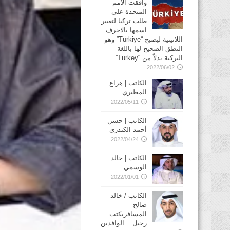
وافقت الأمم
المتحدة على
طلب تركيا لتغيير
اسمها بالاحرف
اللاتينية ليصبح “Türkiye” وهو
النطق الصحيح لها باللغة
التركية بدلاً من “Turkey”
2022/06/02
الكاتب | هزاع
المطيري
2022/05/11
الكاتب | حسن
أحمد الكندري
2022/04/24
الكاتب | خالد
الوسمي
2022/01/01
الكاتب / خالد
صالح
المسافريكتب:
رحيل .. الوافدين