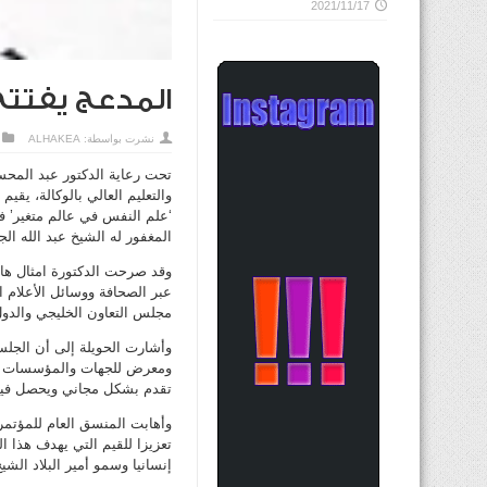
2021/11/17
المدعج يفتتح
نشرت بواسطة:
ALHAKEA
تحت رعاية الدكتور عبد المحس
والتعليم العالي بالوكالة، يق
المغفور له الشيخ عبد الله ال
وقد صرحت الدكتورة امثال هادي
عبر الصحافة ووسائل الأعلام ا
مجلس التعاون الخليجي والدول ا
وأشارت الحويلة إلى أن الجلسا
ومعرض للجهات والمؤسسات الح
تقدم بشكل مجاني ويحصل فيها
وأهابت المنسق العام للمؤتمر 
تعزيزا للقيم التي يهدف هذا ا
إنسانيا وسمو أمير البلاد الشي