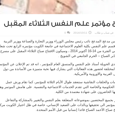
 مؤتمر علم النفس الثلاثاء المقبل
في
شباب و طلاب
2014/10/11
0
ن مدعج المدعج نائب رئيس مجلس الوزراء ووزير التجارة والصناعة ووزير التربية
يم قسم علم النفس بكلية العلوم الاجتماعية في جامعة الكويت مؤتمره الرابع تحت شعا
‘علم النفس في عالم متغير’ في الفترة من 14-16 أكتوبر 2014 ، وسيكون الافتتاح صباح الثلاثاء المقبل على مسرح
جابر الصباح – الحرم الجامعي في الشويخ .
 الحويلة أستاذ علم النفس والمنسق العام للمؤتمر ، انه قد تم الإعلان عن المؤتم
لمختلفة لحضور هذه الفعاليات التي يشارك فيها نخبة متميزة من الأساتذة من دول
لعربية والاوروبية والأمريكية.
ت والحلقات النقاشية ستنعقد طوال الأيام الثلاثة للمؤتمر، كما تقام ورش عمل
كومية والخاصة التي تقدم الخدمات الاجتماعية والنفسية. على هامش الموتمر وه
 الحاضرون على شهادة معتمدة من الكلية.
بجميع المختصين بموضوعاته المتعلقة بعلم النفس والتغيير بالمشاركة والتفاعل
لمؤتمر الى تحقيقها وبالذات على الصعيد الإنساني، خاصة في ظل اختيار الكويت مركز
خ صباح الأحمد الصباح قائدا إنسانيا من قبل الأمم المتحدة.