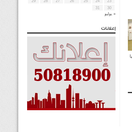
29
28
27
26
25
24
23
31
30
« يوليو
إعلانات
ا