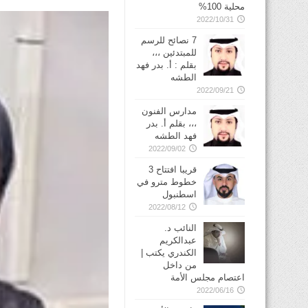
محلية 100%
2022/10/31
7 نصائح للرسم
للمبتدئين ،،،
بقلم : أ. بدر فهد
الطشه
2022/09/21
مدارس الفنون
،،، بقلم أ. بدر
فهد الطشه
2022/09/02
قريبا افتتاح 3
خطوط مترو في
2022/08/12
النائب د.
عبدالكريم
الكندري يكتب |
من داخل
اعتصام مجلس الأمة
2022/06/16