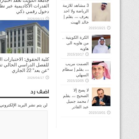
جامعة الكويت تعقد اختبار
القدرات الأكاديمية عبر نظ
3 مشاهد للازمة
دخول رقمي ذكي
الرياضة ولا احد
يعرف ،،، بقلم |
2026/06/13
خالد الهيت
2015/10/21
الكرة الكويتية ..
من هاويه الى
هاويه
2015/10/17
كلية الحقوق: الاختبارات الن
الصمت مريب
للفصل الدراسي الحالي ت
،،، بقلم | سطام
“عن بعد” 22 الجاري
السهلي
2026/04/17
2015/10/05
لا يصح إلا
اضف رد
الصحيح ،،، بقلم
/ محمد جميل
لن يتم نشر البريد الإلكتروني
عبد القادر
2015/10/01