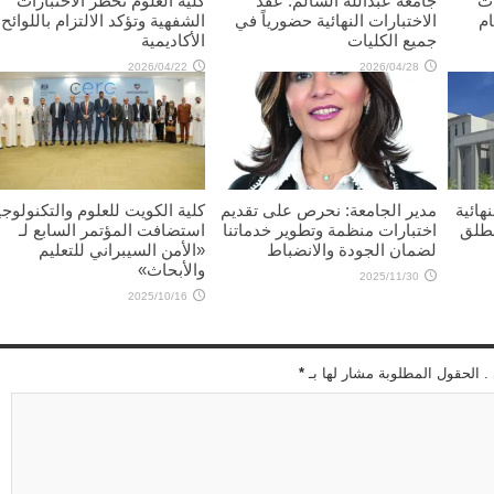
ات
جامعة عبدالله السالم: عقد
كلية العلوم تحظر الاختبارات
ام
الاختبارات النهائية حضورياً في
الشفهية وتؤكد الالتزام باللوائح
جميع الكليات
الأكاديمية
2026/04/22
2026/04/28
هائية
مدير الجامعة: نحرص على تقديم
كلية الكويت للعلوم والتكنولوجي
نطلق
اختبارات منظمة وتطوير خدماتنا
استضافت المؤتمر السابع لـ
لضمان الجودة والانضباط
«الأمن السيبراني للتعليم
والأبحاث»
2025/11/30
2025/10/16
 . الحقول المطلوبة مشار لها بـ
*