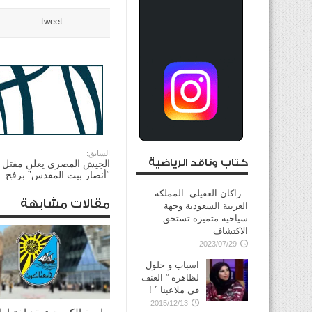
tweet
السابق:
كتاب وناقد الرياضية
الجيش المصري يعلن مقتل أ
“أنصار بيت المقدس” برفح
راكان الغفيلي: المملكة
مقالات مشابهة
العربية السعودية وجهة
سياحية متميزة تستحق
الاكتشاف
2023/07/29
اسباب و حلول
لظاهرة ” العنف
في ملاعبنا ” !
2015/12/13