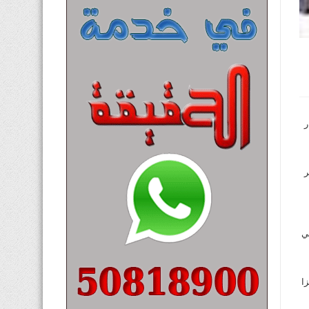
ر
ر
ي
ا