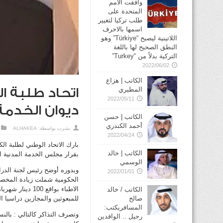
وافقت الأمم
المتحدة على
طلب تركيا لتغيير
اسمها بالاحرف
اللاتينية ليصبح “Türkiye” وهو
النطق الصحيح لها باللغة
التركية بدلاً من “Turkey”
2022/06/02
الكاتب | هزاع
المطيري
اتحاد طلبة ا
2022/05/11
ديوان الخدمة
الكاتب | حسن
أحمد الكندري
نشرت بواسطة:
ALHAKEA
2022/04/24
الكاتب | خالد
بقرار مجلس الخدمة المدنية ال
الوسمي
وبدوره أوضح رئيس لجنة الدراسا
2022/01/01
الحكومية شملت زيادة المخصص
الكاتب / خالد
صالح
للمبعوثين والمجازين دراسيا ا
المسافريكتب:
رحيل .. الوافدين