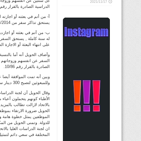
2021/11/17
الدراسية الصادرة بالقرار رقم 10/86:
يستحق تذاكر سفر من 1/4/2014.
له سنة كاملة , يستحق السفر ف
على انتهاء البعثة أو الاجازة
الصادرة بالقرار رقم 10/86.
وللمبعوثين لتصبح 300 دينار سنويا بدلا من 150 دينار على ان تسري من 1/4/2014 رجعيا.
وقال الحويل أن لجنة الدراسا
الأطباء كونهم يتحملون أعباء م
بالاتحاد لازالت تطالب بالمزي
الحويل ضرورة الارتقاء بموظفي
الموظفين يمثل خطوة هامة وجو
للدولة. وتمنى الحويل من المك
ان لجنة الدراسات العليا بالا
المختلفة في سعي دائم لتمثيل