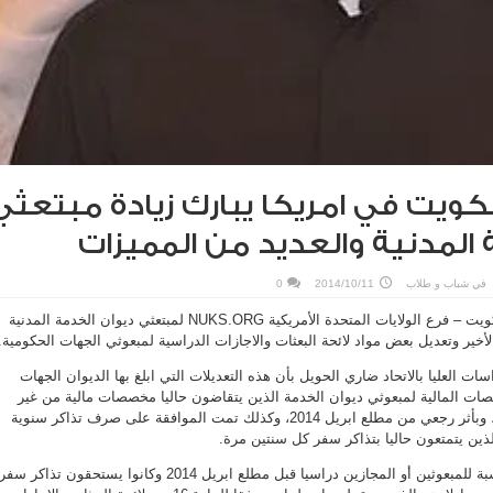
لكويت في امريكا يبارك زيادة مبتعثي
 المدنية والعديد من المميزات
في
شباب و طلاب
2014/10/11
0
بارك الاتحاد الوطني لطلبة الكويت – فرع الولايات المتحدة الأمريكية NUKS.ORG لمبتعثي ديوان الخدمة المدنية
أخير وتعديل بعض مواد لائحة البعثات والاجازات الدراسية لمبعوثي الجهات الحكومية.
ت العليا بالاتحاد ضاري الحويل بأن هذه التعديلات التي ابلغ بها الديوان الجهات
ات المالية لمبعوثي ديوان الخدمة الذين يتقاضون حاليا مخصصات مالية من غير
الاطباء بواقع 100 دينار شهريا، وبأثر رجعي من مطلع ابريل 2014، وكذلك تمت الموافقة على صرف تذاكر سنوية
لذين يتمتعون حاليا بتذاكر سفر كل سنتين مرة.
وتصرف التذاكر كالتالي : بالنسبة للمبعوثين أو المجازين دراسيا قبل مطلع ابريل 2014 وكانوا يستحقون تذاكر سفر