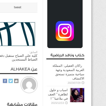
tweet
السابق:
كتاب وناقد الرياضية
كلية علي الصباح ستقبل دفعة
الضباط المستجدين
راكان الغفيلي: المملكة
عن ALHAKEA
العربية السعودية وجهة
سياحية متميزة تستحق
الاكتشاف
2023/07/29
اسباب و حلول
لظاهرة ” العنف
في ملاعبنا ” !
2015/12/13
مقالات مشابهة