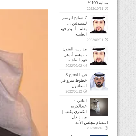
محلية 100%
2022/10/31
7 نصائح للرسم
للمبتدئين ،،،
بقلم : أ. بدر فهد
الطشه
2022/09/21
مدارس الفنون
،،، بقلم أ. بدر
فهد الطشه
2022/09/02
قريبا افتتاح 3
خطوط مترو في
2022/08/12
النائب د.
عبدالكريم
الكندري يكتب |
من داخل
اعتصام مجلس الأمة
2022/06/16