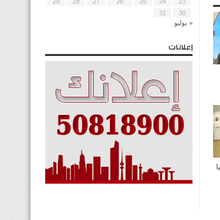
29
28
27
26
25
24
23
31
30
« يوليو
إعلانات
ا