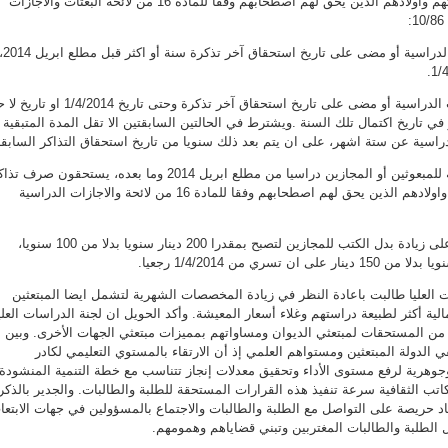
كل سنتين عن انفسهم وزوجاتهم واولادهم الذين يحق لهم اصطحابهم وفقا للمادة 16 من لائحة البعثات والاجازات
أ- من أتم في بعثته أو اجازته الدراسية أو مضى على تاريخ استحقاق آخر تذكرة سنة أو
ب- من أتم في بعثته أو اجازت الدراسية أو مضى على تاريخ استحقاق آخر تذكرة وحتى تاريخ 2014
ي تاريخ اكتمال تلك السنة .ويشترط في الحالتين السابقتين الا تقل المدة المتبقية
 الدراسية عن ستة اشهر، على ان يتم بعد ذلك سنويا من تاريخ استحقاق التذاكر السابقة
وأضاف الحويل أنه أما بالنسبة للمبعوثين أو المجازين دراسيا من مطلع ابريل 2014 وما بعده، يستحقون صرف 
السفر عن انفسهم وزوجاتهم واولادهم الذين يحق لهم اصطحابهم وفقا للمادة 16 من لائحة والاجازات الدراسية
وبين أنه تمت الموافقة أيضا على زيادة بدل الكتب للمجازين لتصبح بمقدرا 200 دينار سنويا بدلا من 100 سنويا،
ت العليا طالبت باعادة النظر في زيادة المخصصات الشهرية لتشمل ايضا المبتعثين
الية أكثر لطبيعة دراستهم وغلاء أسعار المعيشة. وأكد الحويل ان لجنة الدراسات العلي
د من المستحقات لمبتعثي الديوان ومساواتهم بمميزات مبتعثي الجهات الأخرى. وبين
 الدولة المبتعثين ومستواهم العلمي إذ أن الارتقاء بالمستوي التعليمي لكادر
هرية لرفع مستوى الأداء وتحقيق معدلات إنجاز تتناسب مع خطة التنمية المنشودة
اتب الثقافية سرعة تنفيذ هذه القرارات المستحقة للطلبة والطالبات. والجدير بالذكر
تحاد حريصة على التواصل مع الطلبة والطالبات والاجتماع بالمسؤولين في جهات الابتعا
 الطلبة والطالبات المغتربين وتبني قضاياهم وهمومهم.