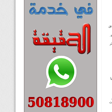
 اكثر قبل مطلع ابريل 2014،
1/4/ او تاريخ لا حق
.
تذاكر
ا
ث