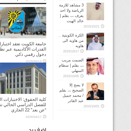
3 مشاهد للازمة
الرياضة ولا احد
يعرف ،،، بقلم |
خالد الهيت
2015/10/21
الكرة الكويتية ..
من هاويه الى
جامعة الكويت تعقد اختبار
هاويه
القدرات الأكاديمية عبر نظ
2015/10/17
دخول رقمي ذكي
الصمت مريب
2026/06/13
،،، بقلم | سطام
السهلي
2015/10/05
لا يصح إلا
الصحيح ،،، بقلم
/ محمد جميل
كلية الحقوق: الاختبارات الن
عبد القادر
للفصل الدراسي الحالي ت
2015/10/01
“عن بعد” 22 الجاري
2026/04/17
اضف رد