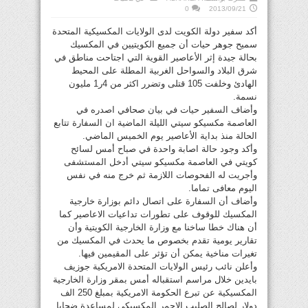
0
2013/09/21
أكد سفير دولة الكويت لدى الولايات المكسيكية المتحدة
سميح جوهر حيات أن جميع الكويتيين في المكسيك
بحالة جيدة إثر الأعاصير القوية التي اجتاحت مناطق في
شرق البلاد والسواحل الغربية المطلة على المحيط
الهادئ وخلفت 105 قتلى وتضرر اكثر من 4ر1 مليون
نسمة.
وأضاف السفير حيات في بيان صحافي اصدره في
العاصمة مكسيكو سيتي الليلة الماضية ان السفارة تتابع
الحالة منذ بداية الأعاصير يوم الخميس الماضي.
وأكد وجود حالة اصابة واحدة في صباح أمس لسائح
كويتي في العاصمة مكسيكو سيتي أدخل المستشفى
وأجريت له الفحوصات اللازمة ثم خرج منه في نفس
اليوم معافى تماما.
وأضاف أن السفارة على اتصال دائم بوزارة خارجية
المكسيك للوقوف على تطورات تداعيات الاعاصير كما
أن هناك خطا ساخنا مع وزارة الخارجية الكويتية وأن
تقارير يومية تقدم بخصوص ما يحدث في المكسيك من
تغيرات مناخية يمكن أن تؤثر على المقيمين فيها.
وأعلن نائب رئيس الولايات المتحدة الامريكية جوزيف
بايدين خلال مراسم استقباله أمس بمقر وزارة الخارجية
المكسيكية عن تبرع الحكومة الامريكية بمبلغ 250 الف
دولار لصالح الصليب الاحمر المكسيكي لمساعدة ضحايا