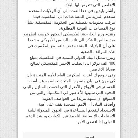
الاعاصير التي تتعرض لها البلاد.
وأشار بايدين في هذا الصدد إلى أن الولايات المتحدة
ستقدم المزيد من المساعدات الى المكسيك فيما
تترقب معلومات تفصيلية من الحكومة المكسيكية بشأن
نوع المساعدات الغوثية المطلوبة.
وتقدم وزير الخارجية المكسيكي الدكتور خوسيه انطونيو
ميد بخالص الشكر الى نائب الرئيس الأمريكي مشددا
على أن الولايات المتحدة تقف دائما مع المكسيك في
هذه المواقف الصعبة.
وتبرع ممثل البنك الدولي للتنمية في المكسيك بمبلغ
400 الف دولار الى الصليب الأحمر المكسيكي لصالح
ضحايا الاعاصير.
وفي نيويورك أعرب السكرتير العام للأمم المتحدة بان
كي-مون في بيان منسوب للمتحدث باسمه عن أسفه
للخسائر في الأرواح والأضرار التي لحقت بالمنازل والبنى
التحتية التي سببتها الأعاصير في المكسيك والتي من
المتوقع أن تشهد مزيدا من العواصف القوية.
وأضاف البيان أن الأمم المتحدة تقف على أهبة
الاستعداد لتقديم المساعدة في الجهود المبذولة لتلبية
الاحتياجات الإنسانية الناجمة عن الكوارث وحشد الدعم
الدولي إذا اقتضى الأمر.
tweet