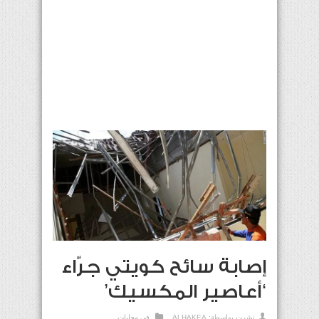
إصابة سائح كويتي جرّاء
‘أعاصير المكسيك’
نشرت بواسطة:
ALHAKEA
في
محليات