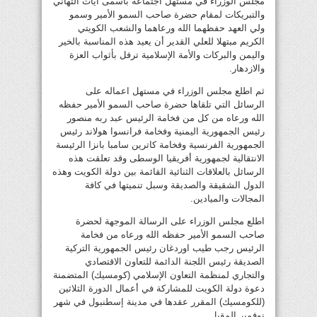
مجلس الوزراء في مستهل اجتماعه بأسمى آيات التهاني
والتبريكات لمقام حضرة صاحب السمو الأمير وسمو
ولي العهد حفظهما الله ورعاهما والشعب الكويتي
الكريم مبتهلا للعلي القدير أن يعيد هذه المناسبة بالخير
واليمن والبركات والأمة الإسلامية ترفل بأثواب العزة
والازدهار.
ثم اطلع مجلس الوزراء في مستهل اعماله على
الرسائل التي تلقاها حضرة صاحب السمو الأمير حفظه
الله ورعاه من كل من فخامة الرئيس عبد ربه منصور
رئيس الجمهورية اليمنية وفخامة فرانسوا هولاند رئيس
الجمهورية الفرنسية وفخامة كاترين سامبا بانزا الرئيسة
الانتقالية لجمهورية أفريقيا الوسطى وقد تعلقت هذه
الرسائل بالعلاقات الثنائية القائمة بين دولة الكويت وهذه
الدول الشقيقة والصديقة وسبل تنميتها في كافة
المجالات والميادين.
اطلع مجلس الوزراء على الرسالة الموجهة لحضرة
صاحب السمو الأمير حفظه الله ورعاه من فخامة
الرئيس رجب طيب اوردغان رئيس الجمهورية التركية
الصديقة رئيس اللجنة الدائمة للتعاون الاقتصادي
والتجاري لمنظمة التعاون الإسلامي (كومسيك) المتضمنة
دعوة دولة الكويت للمشاركة في أعمال الدورة الثلاثين
(للكومسيك) المقرر عقدها في مدينة إسطنبول في شهر
نوفمبر المقبل.