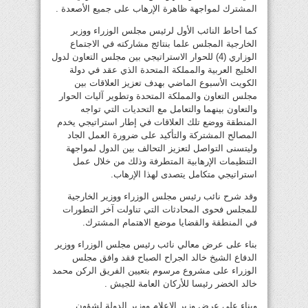
المشترك لمواجهة ظاهرة الإرهاب على جميع الأصعدة .
كما أحاط النائب الأول لرئيس مجلس الوزراء ووزير
الخارجية المجلس علما بنتائج مشاركته في الاجتماع
الوزاري (4) للحوار الاستراتيجي بين مجلس التعاون لدول
الخليج العربية والمملكة المتحدة الذي عقد في دولة
الكويت الأسبوع الماضي بهدف تعزيز العلاقات بين
مجلس التعاون والمملكة المتحدة وتطوير آليات الحوار
والتعاون بينهما والتعامل مع التحديات التي تواجه
المنطقة ووضع تلك العلاقات في إطار استراتيجي يخدم
المصالح المشتركة والتأكيد على ضرورة العمل الجاد
وليتسنى التواصل لتعزيز التحالف بين الدول لمواجهة
التنظيمات الإرهابية المتطرفة وذلك من خلال عمل
استراتيجي متكامل يتصدى لهذا الإرهاب.
وقد شرح نائب رئيس مجلس الوزراء ووزير الخارجية
للمجلس فحوى المحادثات التي تناولت آخر التطورات
في المنطقة والقضايا موضع الاهتمام المشترك.
بناء على عرض معالي نائب رئيس مجلس الوزراء ووزير
الدفاع الشيخ خالد الجراح الصباح فقد وافق مجلس
الوزراء على مشروع مرسوم بتعيين الفريق الركن محمد
خالد الخضر رئيسا للأركان العامة للجيش .
وبناء على عرض وزير الإعلام ووزير الدولة لشؤون