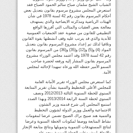
الشباب الشيخ سلمان صباح سالم الحمود الصباح فقد
استعرض المجلس مشروع مرسوم بقانون بتعديل بعض
أحكام المرسوم بقانون رقم 42 لسنة 1978 في شأن
الهيئات الرياضية ومذكرته الايضاحية والذي يستهدف
معالجة بعض العقبات والمثالب التي أفرزها الواقع
التطبيقي للقانون من صعوبة عقد الجمعيات العمومية
للأندية والذي قد يترتب عليه وقف أنشطتها بقوة القانون
وتلافيا لذلك تم إعداد مشروع المرسوم بقانون بتعديل
المواد (4) و(5) و(12) و(35) و(36) من المرسوم بقانون
رقم 42 لسنة 1978 وقد أعتمد مجلس الوزراء مشروع
المرسوم بقانون المشار إليه ورفعه لحضرة صاحب
السمو الأمير حفظه الله ورعاه تمهيدا لإحالته لمجلس
الأمة.
كما استعرض مجلس الوزراء تقرير الأمانة العامة
للمجلس الأعلى للتخطيط والتنمية بشأن تقرير المتابعة
السنوي للخطة السنوية الثالثة 2012/2013 ونصف
السنوي لخطة السنة الرابعة 2013/2014 وبهذا الصدد
استمع المجلس إلى شرح قدمته وزير الشئون
الاجتماعية والعمل ووزير الدولة لشؤون التخطيط
والتنمية هند صبيح براك الصبيح تضمن عرضا لمقومات
نشاط المتابعة ووصفا لمكونات الخطة السنوية وعرضا
لنتائج المستهدفات التنموية وتمويلها ونتائج متابعة الإنجاز
والإنفاق لمشروعات الخطة السنوية بوجه عام