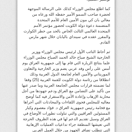
كما اطلع مجلس الوزراء كذلك على الرسالة الموجهة
لحضرة صاحب السمو الأمير حفظه الله ورعاه من
معالي بان كي مون الأمين العام للأمم المتحدة
المتضمنة دعوة دولة الكويت لحضور مؤتمر الأمم
المتحدة العالمي الثالث الخاص بالحد من خطر الكوارث
والمقرر عقده في سينداي باليابان خلال شهر مارس
القادم.
ثم أحاط النائب الأول لرئيس مجلس الوزراء ووزير
الخارجية الشيخ صباح خالد الحمد الصباح مجلس الوزراء
علما بنتائج الزيارة التي قام بها إلى جمهورية العراق يوم
أمس على رأس وفد عربي يضم وزير الخارجية والتعاون
الموريتاني والأمين العام لجامعة الدول العربية وذلك
انطلاقا من رئاسة دولة الكويت للقمة العربية (25) وفقا
لما تضمنته قرارات مجلس الجامعة العربية وما صدر عنها
من تأكيد على التضامن مع العراق ودعم جهودها من أجل
محاربة الإرهاب وإعادة الأمن والاستقرار فيه كما أوضح
معاليه للمجلس فحوى اللقاءات والمحادثات التي أجراها
مع فخامة رئيس جمهورية العراق د. فؤاد معصوم وكبار
المسئولين العراقيين والتي تناولت تطورات الأوضاع في
العراق وسبل تقديم الدعم لها في هذه الظروف الحرجة
التي تعيشها المنطقة جراء تداعيات العمليات الإرهابية
التي تتطلب تضافر الجهود من خلال العمل العربي