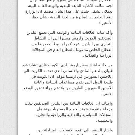
لجنة سلامة الاغذية التابعة للبلدية والهيئة العامة للبيئة
يعملان بشكل حثيث على هذا الشأن مضيفا ان الوزارة
تنفذ التعليمات الصادرة من لجنة البلدية بشأن حظر
الاستيراد.
وأكد متانة العلاقات الثنائية والوثيقة التي تجمع البلدين
الصديقين الكويت وارمينيا مشيرا الى ان النشاط
التجاري بين البلدين شهد ‘نموا بسيطا’ خصوصا من
القطاع الخاص مدعوما بالقطاع العام في المجالات
الزراعية والغذائية.
من جانبه اشاد سفير ارمينيا لدى الكويت فادي تشارتشو
غليان بالدعم المادي والانساني الذي تقدمه الكويت الى
اللاجئين السوريين في ارمينيا مؤكدا ان الكويت في
طليعة الدول التي تقدم مساعدات انسانية واغاثية
للاجئين السوريين الفارين من بلادهم جراء تدهور الوضع
الامني.
واضاف ان العلاقات الثنائية بين البلدين الصديقين بلغت
مرحلة متقدمة وتمتد لجميع المستويات وتشمل
المجالات السياسية والثقافية والزراعية والتجارية
والتعليمية.
واشار السفير الى تقدم الاتصالات المتبادلة بين