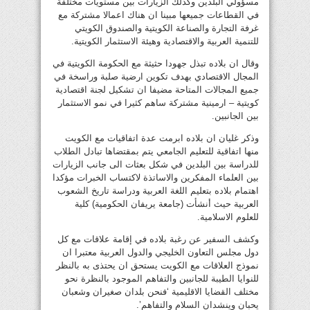
مسؤولي البلدين وكذلك الزيارات بين مستويات مختلفة
في القطاعات جميعها مبينا ان هناك اعمالا مشتركة مع
غرفة التجارة والصناعة الكويتية والصندوق الكويتي
للتنمية العربية والاقتصادية وهيئة الاستثمار الكويتية.
وقال ان بلاده تبذل جهودا حثيثة مع الحكومة الكويتية في
المجال الاقتصادي بهدف تكوين ارضية صلبة وراسخة في
جميع المجالات المتاحة مضيفا ان تشكيل لجنة اقتصادية
كويتية – ارمينية مشتركة ساهم كثيرا في نمو الاستثمار
بين الجانبين.
وذكر غليان ان بلاده ابرمت عدة اتفاقيات مع الكويت
منها اتفاقية للتعليم الجامعي يتم بمقتضاها تبادل الطلاب
للدراسة بين البلدين في شكل بعثات الى جانب الزيارات
بين العلماء المفكرين والاساتذة لاكتساب الخبرات مؤكدا
اهتمام بلاده بتعليم اللغة العربية ودراسة تاريخ الشعوب
العربية حيث أنشأت (جامعة يريفان الحكومية) كلية
للعلوم الاسلامية.
وكشف السفير عن رغبة بلاده في إقامة علاقات مع كل
دول مجلس التعاون الخليجي والدول العربية معتبرا ان
نموذج العلاقات مع الكويت يستحق ان يحتذى به بالنظر
للنوايا الطيبة للجانبين والتفاهم الموجود بالنظرة نحو
مختلف القضايا الاقليمية ‘فنحن بلدان صغيران وشعبان
يحبان وينشدان السلام والتفاهم’.