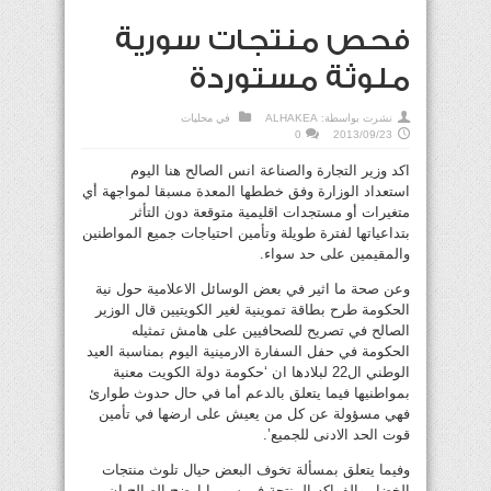
فحص منتجات سورية
ملوثة مستوردة
نشرت بواسطة:
ALHAKEA
في
محليات
0
2013/09/23
اكد وزير التجارة والصناعة انس الصالح هنا اليوم
استعداد الوزارة وفق خططها المعدة مسبقا لمواجهة أي
متغيرات أو مستجدات اقليمية متوقعة دون التأثر
بتداعياتها لفترة طويلة وتأمين احتياجات جميع المواطنين
والمقيمين على حد سواء.
وعن صحة ما اثير في بعض الوسائل الاعلامية حول نية
الحكومة طرح بطاقة تموينية لغير الكويتيين قال الوزير
الصالح في تصريح للصحافيين على هامش تمثيله
الحكومة في حفل السفارة الارمينية اليوم بمناسبة العيد
الوطني ال22 لبلادها ان ‘حكومة دولة الكويت معنية
بمواطنيها فيما يتعلق بالدعم أما في حال حدوث طوارئ
فهي مسؤولة عن كل من يعيش على ارضها في تأمين
قوت الحد الادنى للجميع’.
وفيما يتعلق بمسألة تخوف البعض حيال تلوث منتجات
الخضار والفواكه المنتجة في سوريا اوضح الصالح ان