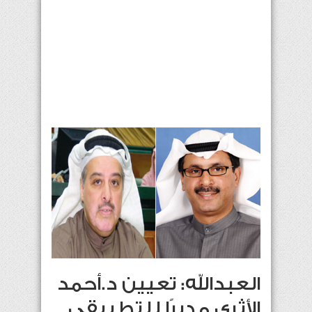
العبدالله: تعيين د.أحمد
الأثري مديرًا للتطبيقي