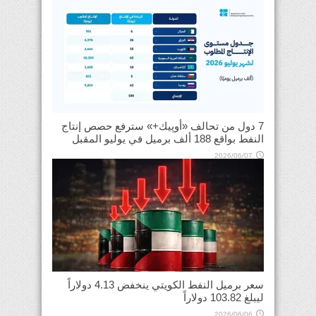
7 دول من تحالف «أوپيك+» سترفع حصص إنتاج
النفط بواقع 188 ألف برميل في يوليو المقبل
2026/06/07
سعر برميل النفط الكويتي ينخفض 4.13 دولاراً
ليبلغ 103.82 دولاراً
2026/06/06