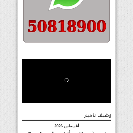
إرشيف الأخبار
أغسطس 2026
د
ن
ث
أرب
خ
ج
س