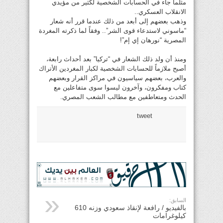
مثلما جاء في الحسابات الشخصية لكثير من مؤيدي
الانقلاب العسكري..
وذهب بعضهم إلى أبعد من ذلك عندما قرر أنه شعار
“ماسوني لاستدعاء قوى الشر”.. وفقاً لما ذكرته المغردة
المصرية “نورهان إي إم”!
ومنذ أن ولد ذلك الشعار في “تركيا” بعد أحداث رابعة،
أصبح ملازماً للحسابات الشخصية لكبار المغردين الأتراك
والعرب، بعضهم سياسيون في مراكز القرار وبعضهم
كتاب ومفكرون، وآخرون ليسوا سوى متفاعلين مع
الحدث ومتعاطفين مع مطالب الشعب المصري.
tweet
السابق:
بالفيديو / رافعة لإنقاذ سعودي وزنه 610
كيلوغرامات