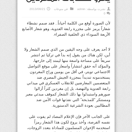
نشرت بواسطة:
admin
في
منوعات
2013/08/21
0
لأن الصورة أوقع من الكلمة أحياناً.. فقد صمم نشطاء
شعاراً يرمز على مجزرة رابعة العدوية، وهو شعار الأصابع
الأربعة السوداء ذي الخلفية الصفراء.
لا أحد يعرف على وجه اليقين من الذي صمم الشعار ولا
أين، لكن هناك من يقول إنه بدأ في تركيا ثم انتشر
سريعاً على مساحة واسعة منها ليمتد إلى خارجها،
والمؤكد أنه حقق انتشاراً واسعار على موقع التواصل
الاجتماعي تويتر، في أقل من يومين وراح المغردون
يستخدمونه تنديداً بمجزرة الجيش المصري ضد
المتعصمين المعارضين للانقلاب العسكري في ميداني
رابعة العدوية والنهضة، بل إن مغردين كثراً أزالوا
صورهم واستبدلوا بها ذلك الشعار كموقف مبدئي معبر
ومستنكر “للمذبحة” التي نفذتها قوات الأمن ضد
المطالبين بعودة الشرعية الدستورية.
على الجانب الآخر فإن الإعلام المضاد لم يفوت على
نفسه الفرصة، وأخذ يروج لكون هذا الشعار رمزاً
استخدمه الإخوان المسلمون للمناداة بتعدد الزوجات،