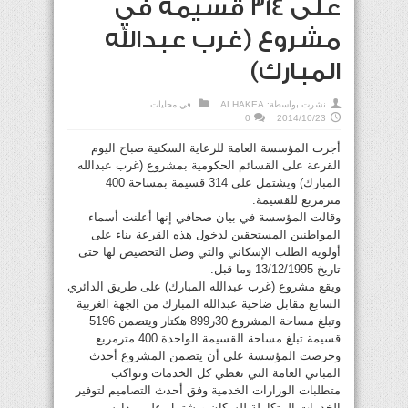
على 314 قسيمة في
مشروع (غرب عبدالله
المبارك)
نشرت بواسطة:
ALHAKEA
في
محليات
0
2014/10/23
أجرت المؤسسة العامة للرعاية السكنية صباح اليوم
القرعة على القسائم الحكومية بمشروع (غرب عبدالله
المبارك) ويشتمل على 314 قسيمة بمساحة 400
مترمربع للقسيمة.
وقالت المؤسسة في بيان صحافي إنها أعلنت أسماء
المواطنين المستحقين لدخول هذه القرعة بناء على
أولوية الطلب الإسكاني والتي وصل التخصيص لها حتى
تاريخ 13/12/1995 وما قبل.
ويقع مشروع (غرب عبدالله المبارك) على طريق الدائري
السابع مقابل ضاحية عبدالله المبارك من الجهة الغربية
وتبلغ مساحة المشروع 30ر899 هكتار ويتضمن 5196
قسيمة تبلغ مساحة القسيمة الواحدة 400 مترمربع.
وحرصت المؤسسة على أن يتضمن المشروع أحدث
المباني العامة التي تغطي كل الخدمات وتواكب
متطلبات الوزارات الخدمية وفق أحدث التصاميم لتوفير
الخدمات المتكاملة للسكان ويشتمل على مدارس