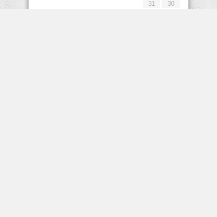
31
30
« يوليو
إعلانات