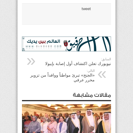
tweet
السابق:
نيويورك تعلن اكتشاف أول إصابة بإيبولا
التالي:
«الجنح» تبرئ مواطناً ووافداً من تزوير
محرر عرفي
مقالات مشابهة