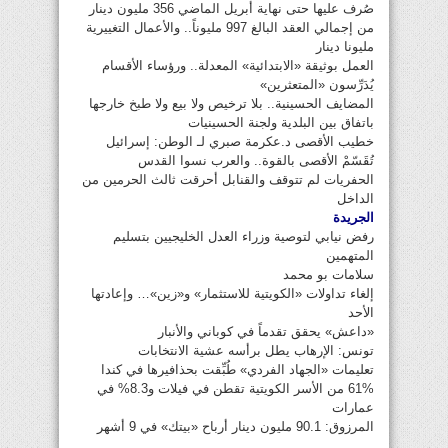
صُرف عليها حتى نهاية أبريل الماضي 356 مليون دينار
من إجمالي العقد البالغ 997 مليوناً.. والأعمال التغييرية
مليونا دينار
العمل بوثيقة «الابتدائية» المعدلة.. ورؤساء الأقسام
يُدَرِّسون «المتعثرين»
المضايف الحسينية.. بلا ترخيص ولا بيع ولا طبخ خارجها
باتفاق بين البلدية ولجنة الحسينيات
خطيب الأقصى د.عكرمة صبري لـ الوطن: إسرائيل
تُقَسّمْ الأقصى بالقوة.. والعرب نسوا القدس
الحفريات لم تتوقف والقنابل أحرقت ثالث الحرمين من
الداخل
الجريدة
رفض نيابي لتوصية وزراء العدل الخليجيين بتسليم
المتهمين
سلامات بو محمد
إلغاء تداولات «الكويتية للاستثمار» و«زين»… وإعادتها
الأحد
«داعش» يحقق تقدماً في كوباني والأنبار
تونس: الإرهاب يطل برأسه عشية الانتخابات
تعليمات «الجهاد الفردي» طُبِّقت بحذافيرها في كندا
61% من الأسر الكويتية تقطن في فيلات و8.3% في
عمارات
المرزوق: 90.1 مليون دينار أرباح «بيتك» في 9 أشهر