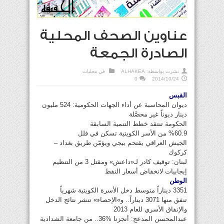
عناوين الصحف المحلية
الصادرة الجمعة
نشرت بواسطة:
ALHAKEA
في
محليات
0
2014/10/24
القبس
ديوان المحاسبة عن أداء الجهات الحكومية: 524 مليون
دينار ديوناً غير محصَّلة
الحكومة تنتقد خطط التنمية السابقة
%60.9 من الأسر الكويتية تسكن في فلل
الجيش العراقي يقتحم بيجي ويؤمّن طريق بغداد –
كركوك
لبنان: توقيف كادر لـ«داعش» ومقتل 3 من التنظيم
إيجابيات لانخفاض أسعار النفط
الوطن
3351 ديناراً متوسط دخل الأسرة الكويتية شهرياً
تنفق منها 3071 ديناراً.. و»الإحصاء» تنشر نتائج الدخل
والإنفاق الأسري للعام 2013
عبدالمحسن المدعج: أنجزنا %36.. من جامعة الشدادية