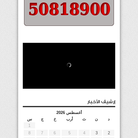
إرشيف الأخبار
أغسطس 2026
د
ن
ث
أرب
خ
ج
س
1
8
7
6
5
4
3
2