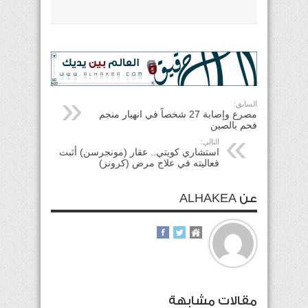
السابق:
مصرع وإصابة 27 شخصاً في انهيار منجم
فحم بالصين
التالي:
استشاري كويتي.. عقار (مونجرسن) أثبت
فعاليته في علاج مرض (كرونز)
عن ALHAKEA
مقالات مشابهة