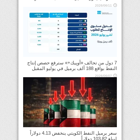
2026/06/11
7 دول من تحالف «أوپيك+» سترفع حصص إنتاج
النفط بواقع 188 ألف برميل في يوليو المقبل
2026/06/07
سعر برميل النفط الكويتي ينخفض 4.13 دولاراً
ليبلغ 103.82 دولاراً