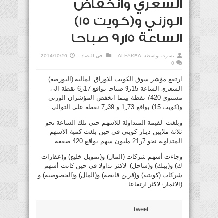
السعري وانخفاض
الوزني و(كويت 15)
الساعة 15ر9 صباحا
نشرت بواسطة:
ALHAKEA
في
اقتصاد
2014/10/26
0
ارتفع مؤشر سوق الكويت للاوراق المالية (البورصة)
السعري الساعة 15ر9 صباحا بواقع 17ر6 نقطة الى
مستوى 7420 نقطة بينما انخفض المؤشران الوزني
و(كويت 15) بواقع 73ر1 و 39ر7 نقطة على التوالي.
وبلغت القيمة المتداولة للاسهم حتى تلك الساعة نحو
ثلاثة ملايين دينار كويتي في حين بلغت كمية الاسهم
المتداولة نحو 7ر21 مليون سهم بواقع 420 صفقة.
وجاءت أسهم شركات (المال) و(تمويل خليج) و(عقارات
ك) و(بيتك) و(ساحل) الاكثر تداولا في حين كانت أسهم
شركات (كويتية) و(قرين قابضة) و(المال) و(الخصوصية) و
(الاثمار) لاكثر ارتفاعا.
tweet