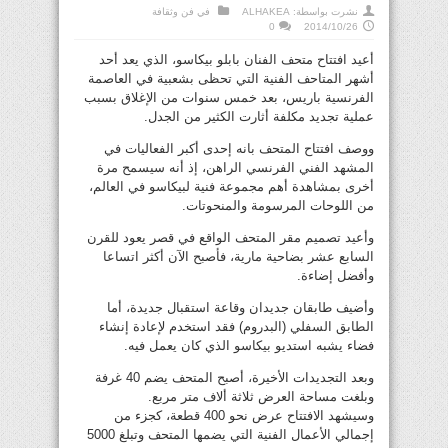
نشرت بواسطة:
ALHAKEA
في
فن وثقافة
0
2014/10/26
أعيد افتتاح متحف الفنان بابلو بيكاسو، الذي يعد أحد
أشهر المتاحف الفنية التي تحظى بشعبية في العاصمة
الفرنسية باريس، بعد خمس سنوات من الإغلاق بسبب
عملية تجديد مكلفة أثارت الكثير من الجدل.
ووصف افتتاح المتحف بانه إحدى أكبر الفعاليات في
المشهد الفني الفرنسي الراهن، إذ أنه سيسمح مرة
أخرى بمشاهدة أهم مجموعة فنية لبيكاسو في العالم،
من اللوحات المرسومة والمنحوتات.
وأعيد تصميم مقر المتحف الواقع في قصر يعود للقرن
السابع عشر بضاحية مارية، فأصبح الآن أكثر اتساعا
وأفضل إضاءة.
وأضيف طابقان جديدان وقاعة استقبال جديدة، أما
الطابق السفلي (البدروم) فقد استخدم لإعادة إنشاء
فضاء يشبه استديو بيكاسو الذي كان يعمل فيه.
وبعد التجديدات الأخيرة، أصبح المتحف يضم 40 غرفة
وبلغت مساحة العرض ثلاثة ألاف متر مربع.
وسيشهد الافتتاح عرض نحو 400 قطعة، كجزء من
إجمالي الأعمال الفنية التي يضمها المتحف وتبلغ 5000