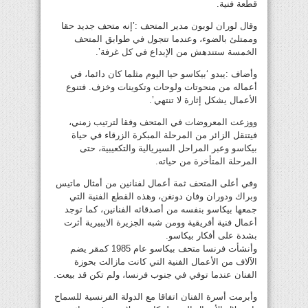
قطعة فنية.
وقال لوران لوبون مدير المتحف :’إنه متحف جديد حقا
وممتلئ بالضوء، وعندما تتجول في طوابق المتحف
الخمسة ستندهش من الإبداع في كل غرفة’.
وأضاف :يبدو ‘بيكاسو حيا اليوم مثلما كان دائما، في
أعماله من منحوتات ولوحات وتكوينات وخزف. فتنوع
الأعمال يشكل إثارة لا تنتهي’.
ووزعت المعروضات في المتحف وفقا لترتيب زمني،
فيتنقل الزائر من المرحلة المبكرة الزرقاء في حياة
بيكاسو وعبر المراحل السيريالية والتكعيبية، حتى
المرحلة المتأخرة من حياته.
وفي أعلى المتحف ثمة أعمال لفنانين من أمثال ماتيس
وبراك ودوران وفان دونغن، وهذه القطع الفنية التي
جمعها بيكاسو بنفسه من أصدقائه الفنانين، كما توجد
أعمال فنية أفريقية وومن شبه الجزيرة الايبيرية أثرت
بشدة على أفكار بيكاسو.
وأنشأت فرنسا متحف بيكاسو عام 1985 كمقر يضم
الآلاف من الأعمال الفنية التي كانت مازالت بحوزة
الفنان عندما توفي في جنوب فرنسا، ولم تكن قد بيعت.
وأبرمت أسرة الفنان اتفاقا مع الدولة الفرنسية للسماح