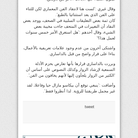
وقال غيري :’لست هنا لانتقاد الفن المعماري لكن للثناء
على الفن الذي يعد استثنائيا بالطبع’.
كان ثمة بعض التعليقات السلبية في الصحف، ووجد بعض
النقاد أن التغييرات في المتحف جاءت مخيبة بعض
الشيء، وقال أحدهم :’هل استغرق الأمر خمس سنوات
لعمل هذا؟’
واشتكى آخرون من عدم وجود علامات تعريفية بالأعمال،
بناءا على قرار واضح من قبل بالداساري.
وبررت بالداساري قرارها بأنها تعارض بحزم الأدلة
السمعية لإرشاد الزوار وكذلك النصوص على أساس أن
‘الكثير من الزوار يلجأون إليها لأنهم يخافون من الفن’.
وأضافت :’ينبغي توقع أن بيكاسو مازال حيا وفاعلا، لقد
غير مجمل طريقتنا للرؤية. لذا أنظروا فقط’.
tweet