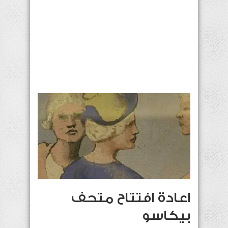
اعادة افتتاح متحف
بيكاسو