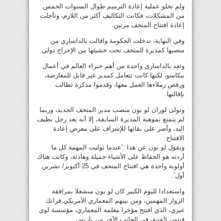
ولم تخلو عملية إعادة الترميم طوال السنوات الخمس
من المشكلات، فكانت التكاليف أكثر من اللازم، وتأجلت
إعادة افتتاح المتحف مرتين.
وفي النهاية، تدخلت الحكومة واقالت بالداساري من
منصبها كمديرة للمتحف تحت خشيتها من الإحراج دولي.
وتعد بالداساري واحدة من أهم خبراء العالم في أعمال
بيكاسو، لكنها كانت تتعامل كمدير غير قابل للمعارضة،
ورفض زملاءها العمل معها، وقدموا مذكرة تطالب
بإقالتها.
وتولى لوران لو بون منصب مدير المتحف الجديد، وربما
لم يتمتع بموهبة المديرة السابقة، إلا أنه يعد رجل نظيف
اليد، وأصر على بقائها للإشراف على معرض إعادة
الافتتاح.
ويقول لو بون عن هذا :’عندما توليت المهمة كل ما
أردته هو الحفاظ على الأشياء جميلة وهادئة، وكانت هناك
أولوية واحدة هي افتتاح المتحف في 25 أكتوبر/ تشرين
أول’.
واستعدادا لليوم الكبير كان لو بون منشغلا بمرافقة
الزوار المهمين، ومن بينهم المعماري الأمريكي فرانك
غيري، الذي افتتح مؤخرا معلمه المعماري، مؤسسة لوي
فيتون الفنية، في الجانب الآخر من باريس.