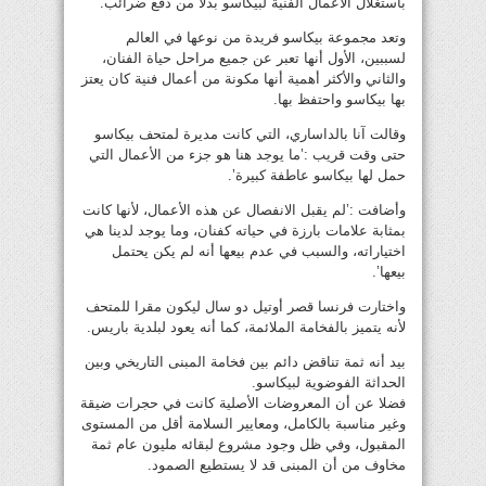
باستغلال الأعمال الفنية لبيكاسو بدلا من دفع ضرائب.
وتعد مجموعة بيكاسو فريدة من نوعها في العالم
لسببين، الأول أنها تعبر عن جميع مراحل حياة الفنان،
والثاني والأكثر أهمية أنها مكونة من أعمال فنية كان يعتز
بها بيكاسو واحتفظ بها.
وقالت آنا بالداساري، التي كانت مديرة لمتحف بيكاسو
حتى وقت قريب :’ما يوجد هنا هو جزء من الأعمال التي
حمل لها بيكاسو عاطفة كبيرة’.
وأضافت :’لم يقبل الانفصال عن هذه الأعمال، لأنها كانت
بمثابة علامات بارزة في حياته كفنان، وما يوجد لدينا هي
اختياراته، والسبب في عدم بيعها أنه لم يكن يحتمل
بيعها’.
واختارت فرنسا قصر أوتيل دو سال ليكون مقرا للمتحف
لأنه يتميز بالفخامة الملائمة، كما أنه يعود لبلدية باريس.
بيد أنه ثمة تناقض دائم بين فخامة المبنى التاريخي وبين
الحداثة الفوضوية لبيكاسو.
فضلا عن أن المعروضات الأصلية كانت في حجرات ضيقة
وغير مناسبة بالكامل، ومعايير السلامة أقل من المستوى
المقبول، وفي ظل وجود مشروع لبقائه مليون عام ثمة
مخاوف من أن المبنى قد لا يستطيع الصمود.