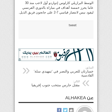
الوسط البرازيلي كارلوس إدواردو أول لاعب منذ 30
عاما يحرز خمسة أهداف في مباراة بالدوري الفرنسي
ليقود نيس لانتصار قياسي 7-2 على جانجون فريق الذيل.
tweet
السابق:
خسارتان للعربي والنصر في ‘تمهيدي سلة’
القادسية
التالي:
مقتل حارس منتخب جنوب إفريقيا
عن ALHAKEA