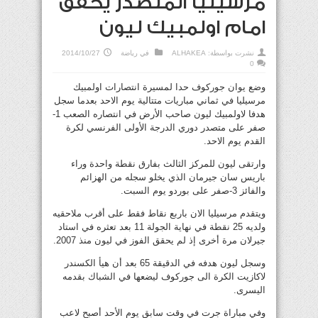
مرسيليا المتصدر يخفق
امام اولمبيك ليون
نشرت بواسطة:
ALHAKEA
في
رياضة
2014/10/27
0
وضع يوان جوركوف حدا لمسيرة انتصارات اولمبيك
مرسيليا في ثماني مباريات متتالية يوم الاحد بعدما سجل
هدفا لاولمبيك ليون صاحب الأرض في انتصاره الصعب 1-
صفر على متصدر دوري الدرجة الأولى الفرنسي لكرة
القدم يوم الاحد.
وارتقى ليون للمركز الثالث بفارق نقطة واحدة وراء
باريس سان جيرمان الذي يخلو سجله من الهزائم
والفائز 3-صفر على بوردو يوم السبت.
ويتقدم مرسيليا الان باربع نقاط فقط على أقرب ملاحقيه
ولديه 25 نقطة في نهاية الجولة 11 بعد تعثره في استاد
جيرلان مرة أخرى إذ لم يحقق الفوز في ليون منذ 2007.
وسجل ليون هدفه في الدقيقة 65 بعد أن هيأ الكسندر
لاكازيت الكرة الى جوركوف ليضعها في الشباك بقدمه
اليسرى.
وفي مباراة جرت في وقت سابق يوم الأحد أصبح لاعب