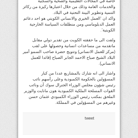
خاصة في المجالات التعليمية والصحية والسكنية
والخدمات العامة وذلك من خلال اعتبارها ركيزة من ركائز
التنمية وتطوير البينة التحتية في البلاد.
واكد ان ‘العمل الخيري والانساني الكويتي هو احد دعائم
العمل الدبلوماسي ومن منطلقات السياسة الخارجية
الكويتية’.
ولفت الى ما حققته الكويت من تقدير دولي مقابل
ماتقدمه من مساعدات انسانية وحصولها على لقب
(مركز للعمل الانساني) وتتويج حضرة صاحب السمو أمير
البلاد الشيخ صباح الاحمد الجابر الصباح (قائدا للعمل
الانساني).
واشار الى انه شارك بالمشاريع عددا من كبار
المسؤولين بالحكومة الكمبودية وعلى رأسهم نائب
رئيس شؤون مجلس الوزراء الجنرال سوك آن ونائب
القوات المسلحة الملكية الكمبودية هون مانايت والوزير
الملحق بمكتب رئيس الوزراء الكمبودي عثمان حسن
وغيرهم من المسؤولين في المملكة.
tweet