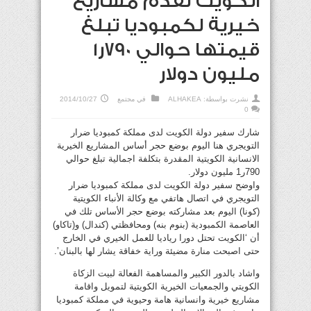
الكويت تقدم مشاريع
خيرية لكمبوديا تبلغ
قيمتها حوالي 790ر1
مليون دولار
نشرت بواسطة:
ALHAKEA
في
مجتمع
2014/10/27
0
شارك سفير دولة الكويت لدى مملكة كمبوديا ضرار
التويجري هنا اليوم بوضع حجر أساس المشاريع الخيرية
الانسانية الكويتية المقدرة بتكلفة اجمالية تبلغ حوالي
790ر1 مليون دولار.
واوضح سفير دولة الكويت لدى مملكة كمبوديا ضرار
التويجري في اتصال هاتفي مع وكالة الأنباء الكويتية
(كونا) اليوم بعد مشاركته بوضع حجر الأساس تلك في
العاصمة الكمبودية (بنوم بنه) ومحافظتي (كندال) و(تاكاو)
أن ‘الكويت تحتل دورا رياديا للعمل الخيري في الخارج
حتى اصبحت منارة مضيئة وراية خفاقة يشار لها بالبنان’.
واشاد بالدور الكبير والمساهمة الفعالة لبيت الزكاة
الكويتي والجمعيات الخيرية الكويتية لتمويل واقامة
مشاريع خيرية وانسانية هامة وحيوية في مملكة كمبوديا