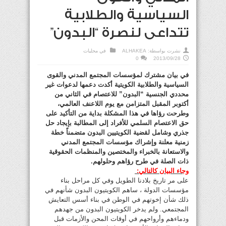
السياسية والطلابية
تتداعى لنصرة “البدون”
نشرت بواسطة:
ALHAKEA
في
محليات
0
2013/09/28
في بيان مشترك لمؤسسات المجتمع المدني والقوى
السياسية والطلابية الكويتية أكدت دعمها لدعوات غير
محددي الجنسية “البدون” للاعتصام في الثاني من
أكتوبر المقبل المتزامن مع يوم اللاعنف العالمي،
وطرحت رؤاها في هذا المشكلة بداية من التأكيد على
حق الاعتصام السلمي للأفراد إلى المطالبة بإيجاد حل
جذري وشامل لقضية الكويتيين البدون متضمناً خطة
زمنية معلنة وإشراك مؤسسات المجتمع المدني
والاستعانة بالخبراء والمختصين والمنظمات الحقوقية
ذات الصلة في طرح رؤاهم وحلولهم.
وجاء البيان كالتالي:
على مر تاريخ بلادنا الطويل وفي كل مراحل بناء
مؤسسات الدولة ، ساهم الكويتيون البدون شأنهم في
ذلك شأن إخوتهم في الوطن في بناء أسس التعايش
المجتمعي. ولم يدخر الكويتيون البدون من جهدهم
ودماءهم وأرواحهم في أوقات المحن والأزمات قبل