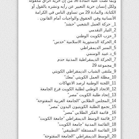
وبما نصت عليه المادة 36 من إن حرية الرأي مكفولة
ولكل إنسان حرية التعبير عن رأيه ونشره بالقول أو
الكتابة، والمادة 29 من تساوي الناس في الكرامة
الأنسانية وفي الحقوق والواجبات أمام القانون .
1_ حركة العمل الشعبي “حشد”
2_التيار التقدمي
3_حزب الكويت الوطني
4_الحركة الدستورية الاسلامية “حدس”
5_المنبر الديمقراطي
6_د.عبيد الوسمي
7_الحركة الديمقراطية المدنية حدم
8_مجموعة 29
9_ملتقى الشباب الديمقراطي الكويتي
10_مظلة العمل الكويتي “معك”
11_اللجنة الوطنية لرصد الانتهاكات
12_الاتحاد الوطني لطلبة الكويت فرع الجامعة
13_إتحاد طلبة الكويت “مصر”
14_المجلس الطلابي “الجامعة العربية المفتوحة”
15_تجمع الطلبة الكويتيون البدون “مصر”
16_ قائمة الفكر الطلابي “مصر”
17_قائمة الوسط الديمقراطي “جامعة الكويت”
18_القائمة المدنية “جامعة الكويت”
19_القائمة المستقلة “التطبيقي”
20_الوسط الديمقراطي “الجامعة المفتوحة”