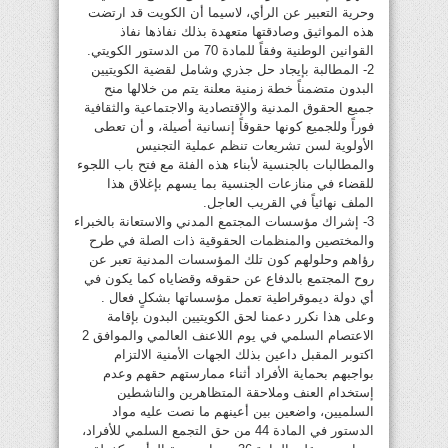
وحرية التعبير عن الرأي، لاسيما أن الكويت قد ارتضت
هذه المواثيق وصادقتها متعهدة بذلك نفاذها نفاذ
القوانين الوطنية وفقاً للمادة 70 من الدستور الكويتي.
2- المطالبة بإيجاد حل جذري وشامل لقضية الكويتيين
البدون متضمناً خطة زمنية معلنة يتم من خلالها منح
جميع الحقوق المدنية والإقتصادية والاجتماعية والثقافية
فوراً وللجميع كونها حقوقاً إنسانية أصيلة، و أن تعطى
الأولوية لسن تشريعات تنظم عملية التجنيس
والمطالبات بالجنسية لأبناء هذه الفئة مع فتح باب اللجوء
للقضاء في منازعات الجنسية بما يسهم بإغلاق هذا
الملف نهائياً في القريب العاجل.
3- إشراك مؤسسات المجتمع المدني والاستعانة بالخبراء
والمختصين والمنظمات الحقوقية ذات الصلة في طرح
رؤاهم وحلولهم كون تلك المؤسسات المدنية تعبر عن
روح المجتمع بالدفاع عن حقوقه وقضاياه كما يكون في
أي دولة ديموقراطية تعمل مؤسساتها بشكلٍ فعال .
وعلى هذا نكرر دعمنا لحق الكويتيين البدون بإقامة
الاعتصام السلمي في يوم اللاعنف العالمي والموافق 2
اكتوبر المقبل داعين بذلك الجهات الأمنية الالتزام
بواجبهم بحماية الأفراد أثناء ممارستهم حقهم وعدم
إستخدام العنف وملاحقة المتظاهرين والناشطين
السلميين، واضعين بين أعينهم ما نصت عليه مواد
الدستور في المادة 44 من حق التجمع السلمي للأفراد،