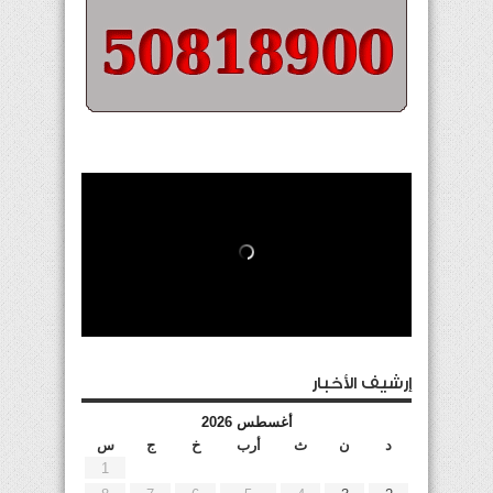
إرشيف الأخبار
أغسطس 2026
د
ن
ث
أرب
خ
ج
س
1