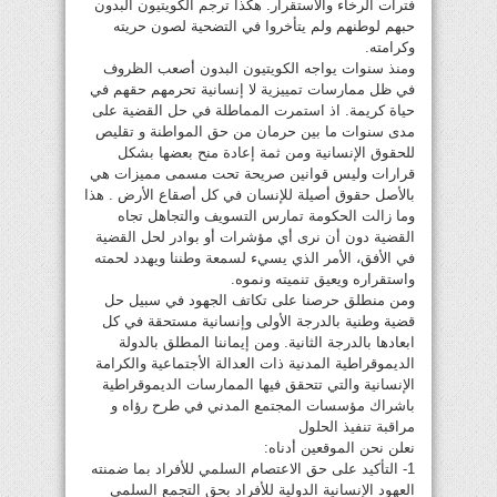
فترات الرخاء والأستقرار. هكذا ترجم الكويتيون البدون
حبهم لوطنهم ولم يتأخروا في التضحية لصون حريته
وكرامته.
ومنذ سنوات يواجه الكويتيون البدون أصعب الظروف
في ظل ممارسات تمييزية لا إنسانية تحرمهم حقهم في
حياة كريمة. اذ استمرت المماطلة في حل القضية على
مدى سنوات ما بين حرمان من حق المواطنة و تقليص
للحقوق الإنسانية ومن ثمة إعادة منح بعضها بشكل
قرارات وليس قوانين صريحة تحت مسمى مميزات هي
بالأصل حقوق أصيلة للإنسان في كل أصقاع الأرض . هذا
وما زالت الحكومة تمارس التسويف والتجاهل تجاه
القضية دون أن نرى أي مؤشرات أو بوادر لحل القضية
في الأفق، الأمر الذي يسيء لسمعة وطننا ويهدد لحمته
واستقراره ويعيق تنميته ونموه.
ومن منطلق حرصنا على تكاتف الجهود في سبيل حل
قضية وطنية بالدرجة الأولى وإنسانية مستحقة في كل
ابعادها بالدرجة الثانية. ومن إيماننا المطلق بالدولة
الديموقراطية المدنية ذات العدالة الأجتماعية والكرامة
الإنسانية والتي تتحقق فيها الممارسات الديموقراطية
باشراك مؤسسات المجتمع المدني في طرح رؤاه و
مراقبة تنفيذ الحلول
نعلن نحن الموقعين أدناه:
1- التأكيد على حق الاعتصام السلمي للأفراد بما ضمنته
العهود الإنسانية الدولية للأفراد بحق التجمع السلمي