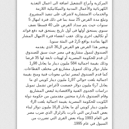
المركزية وأبراج التشغيل اضافة الى اعمال التغذية
الكهربائية والأعمال المدنية والميكانيكية اللازمة
والخدمات الاستشارية لاشراف على تنفيذ المشروع.
وتبلغ مدة القرض 25 سنة بما في ذلك فترة امهال 5
سنوات حيث يتم سداد القرض على 40 قسطا نصف
سنوي يستحق أولها فى أول تاريخ يستحق فيه دفع فوائد
أو تكاليف اخرى وذلك عقب انقضاء فترة الامهال المشار
اليها بفائدة بواقع 5ر2 في المئة سنويا.
ويعتبر هذا القرض هو القرض ال36 الذي يقدمه
الصندوق لتمول مشاريع في مصر حيث سبق للصندوق
أن قدم للحكومة المصرية أو لهيئات تابعة لها 35 قرضا
وذلك بقيمة اجمالية 584 مليون دينار ما يعادل 98ر1
مليار دولار وذلك لتمويل مشاريع في مختلف القطاعات.
كما قدم الصندوق لمصر ثماني معونات فنية ومنح بقيمة
اجمالية بلغت حوالي 97ر1 مليون دينار كويتي اي ما
يعادل 7ر6 مليون دولار خصصت لأغراض تشمل تمويل
دراسات الجدوى الفنية والاقتصادية لبعض المشاريع.
وقام الصندوق بادارة منحتين مقدمتين من حكومة دولة
الكويت للحكومة المصرية بقيمة اجمالية بلغت 8ر4
مليون دينار كويتي أي ما يعادل 8ر16 مليون دولار لبناء
بعض المدارس التي تأثرت بالزلزال الذي ضرب مصر
في العام 1993 وبناء بعض القرى التي تضررت من
السيول في عام 1995.