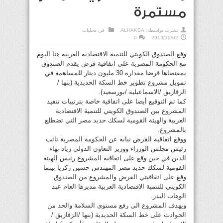
مستمرة
نشرت بواسطة:
ALHAKEA
في
محليات
0
2013/10/02
وقع الصندوق الكويتي للتنمية الاقتصادية العربية هنا اليوم
مع الحكومة المصرية على اتفاقية قرض يقدم الصندوق
بمقتضاها قرضا مقداره 30 مليون دينار للمساهمة في
تمويل مشروع تطوير خط السكة الحديدية (بنها /
الزقازيق /الاسماعيلية /بورسعيد).
كما تم التوقيع أيضا على اتفاقية خاصة بترتيبات تنفيذ
المشروع بين الصندوق الكويتي للتنمية الاقتصادية
العربية والهيئة القومية لسكك حديد مصر التي تضطلع
بالمشروع.
ووقع اتفاقية القرض نيابة عن الحكومة المصرية نائب
رئيس مجلس الوزراء ووزير التعاون الدولي زياد بهاء
الدين في حين وقع على اتفاقية المشروع رئيس الهيئة
القومية لسكك حديد مصر المهندس حسين زكريا بينما
وقع على اتفاقيتي القرض والمشروع من الصندوق
الكويتي للتنمية الاقتصادية العربية مديرها العام عبد
الوهاب البدر.
ويهدف المشروع الى رفع مستوى السلامة والحد من
الحوادث على خط السكة الحديدية (بنها /الزقازيق /