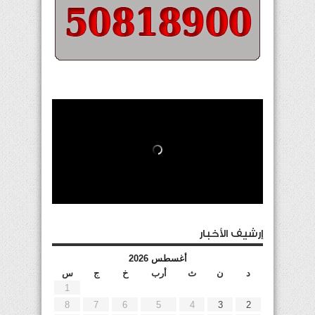
إرشيف الأخبار
أغسطس 2026
د
ن
ث
أرب
خ
ج
س
1
8
7
6
5
4
3
2