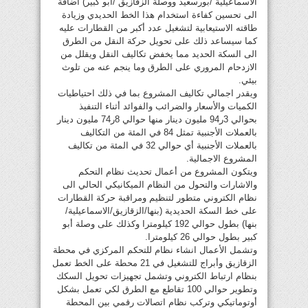
الاسماعيلية /بورسعيد ووصلة الزقازيق /أبو كبير) اضافة
الى تحسين كفاءة استخدام هذا الخط الحديدي وزيادة
طاقته الاستيعابية لتشغيل عدد أكبر من القطارات عليه
كما سيساعد ذلك على تحويل حركة النقل من الطرق
الى السكة الحديد مما يخفض تكاليف النقل ويقلل من
الازدحام المروري على الطرق وما ينجم عنه من تلوث
بيئي.
ويقدر اجمالي تكاليف المشروع بما في ذلك احتياطيات
الكميات والأسعار والضرائب والفوائد أثناء التنفيذ
بحوالي 3ر94 مليون دينار منها حوالي 8ر74 مليون دينار
بالعملات الأجنبية تمثل 84 في المئة من التكاليف
بالعملات الأجنبية أي حوالي 32 في المئة من تكاليف
المشروع الاجمالية.
ويتكون المشروع من أعمال تحديث نظام التحكم
والاشارات والتحول من النظام الميكانيكي الحالي الى
نظام الكتروني متطور لتنظيم ومراقبة حركة القطارات
على خط السكة الحديدية (بنها/الزقازيق/الاسماعيلية/
بنها) بطول حوالي 192 كيلومترا وكذلك على وصلة أبو
كبير بطول حوالي 26 كيلومترا.
وتشمل الأعمال انشاء نظام للتحكم المركزي في محطة
الزقازيق وأبراج للتشغيل في 21 محطة على الخط تعمل
بنظام ارتباط الكتروني وتشمل تجهيزات تحويل السكك
وتطوير حوالي 100 تقاطع مع الطرق لكي تعمل بشكل
أوتوماتيكي وتركب نظام اتصالات رقمي بين المحطة