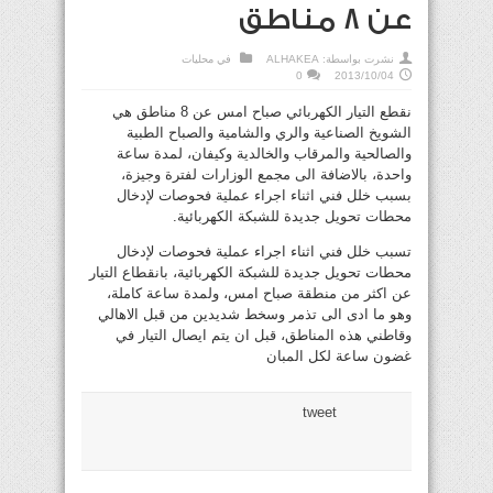
عن 8 مناطق
نشرت بواسطة:
ALHAKEA
في
محليات
0
2013/10/04
نقطع التيار الكهربائي صباح امس عن 8 مناطق هي
الشويخ الصناعية والري والشامية والصباح الطبية
والصالحية والمرقاب والخالدية وكيفان، لمدة ساعة
واحدة، بالاضافة الى مجمع الوزارات لفترة وجيزة،
بسبب خلل فني اثناء اجراء عملية فحوصات لإدخال
محطات تحويل جديدة للشبكة الكهربائية.
تسبب خلل فني اثناء اجراء عملية فحوصات لإدخال
محطات تحويل جديدة للشبكة الكهربائية، بانقطاع التيار
عن اكثر من منطقة صباح امس، ولمدة ساعة كاملة،
وهو ما ادى الى تذمر وسخط شديدين من قبل الاهالي
وقاطني هذه المناطق، قبل ان يتم ايصال التيار في
غضون ساعة لكل المبان
tweet