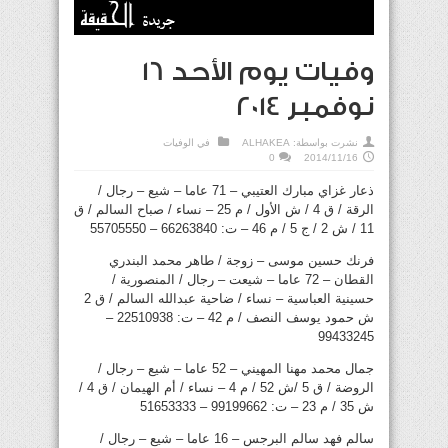
وفيات يوم الأحد 16
نوفمبر 2014
نشرت بواسطة:
ALHAKEA
في
الوفيات
0
2014/11/16
ذعار غزاي مبارك العتيبي – 71 عاما – شيع – رجال /
الرقة / ق 4 / ش الأول / م 25 – نساء / صباح السالم / ق
11 / ش 2 / ج 5 / م 46 – ت: 66263840 – 55705550
فرنك حسين موسى – زوجة / طاهر محمد البندري
القطان – 72 عاما – شيعت – رجال / المنصورية /
حسينية العباسية – نساء / ضاحية عبدالله السالم / ق 2
ش حمود يوسف النصف / م 42 – ت: 22510938 –
99433245
جمال محمد مهنا المهيني – 52 عاما – شيع – رجال /
الروضة / ق 5 /ش 52 / م 4 – نساء / أم الهيمان / ق 4 /
ش 35 / م 23 – ت: 99199662 – 51653333
سالم فهد سالم البرجس – 16 عاما – شيع – رجال /