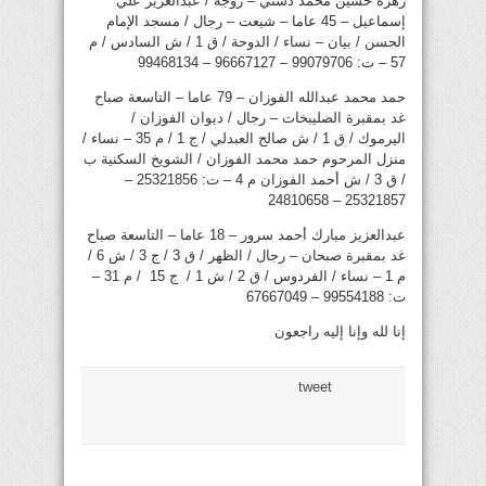
زهرة حسين محمد دشتي – زوجة / عبدالعزيز علي
إسماعيل – 45 عاما – شيعت – رجال / مسجد الإمام
الحسن / بيان – نساء / الدوحة / ق 1 / ش السادس / م
57 – ت: 99079706 – 96667127 – 99468134
حمد محمد عبدالله الفوزان – 79 عاما – التاسعة صباح
غد بمقبرة الصليبخات – رجال / ديوان الفوزان /
اليرموك / ق 1 / ش صالح العبدلي / ج 1 / م 35 – نساء /
منزل المرحوم حمد محمد الفوزان / الشويخ السكنية ب
/ ق 3 / ش أحمد الفوزان م 4 – ت: 25321856 –
25321857 – 24810658
عبدالعزيز مبارك أحمد سرور – 18 عاما – التاسعة صباح
غد بمقبرة صبحان – رجال / الظهر / ق 3 / ج 3 / ش 6 /
م 1 – نساء / الفردوس / ق 2 / ش 1 / ج 15 / م 31 –
ت: 99554188 – 67667049
إنا لله وإنا إليه راجعون
tweet