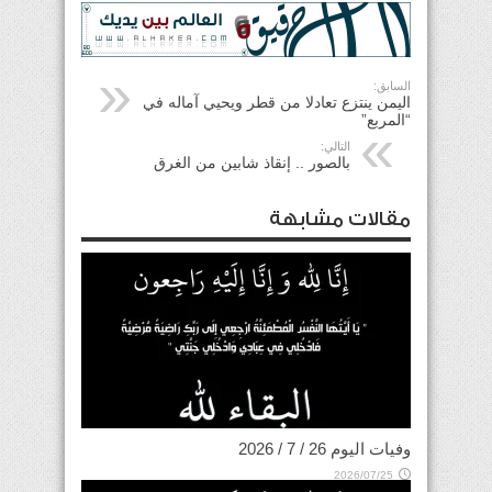
السابق:
اليمن ينتزع تعادلا من قطر ويحيي آماله في
“المربع”
التالي:
بالصور .. إنقاذ شابين من الغرق
مقالات مشابهة
وفيات اليوم 26 / 7 / 2026
2026/07/25