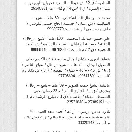
الخالدية / ق 3 / ش عبدالله السعيد / ديوان البرجس –
نساء / السرة / ق 4 /ش 4 / م 42 – ت: 25340351
محمد حسن مال الله اشكناني – 69 عاما – شيع –
السالمية / ش عمان / حسينية الحاج حبيب البلوشي /
خلف مستشفى الراشد – ت: 99986779
علي حسن عبدالله المحميد – 100 عاما – شيع – رجال /
الدعية / حسينية أبوعليان – نساء / الدسمة / ش أحمد
المحميد / ق 2 / م 5 – ت: 99792787 – 99989948
شعاع النوري جدعان الهذال – زوجة / عبدالكريم نواف
المنديل الهذال – 72 عاما – شيع – رجال / صباح الناصر /
ق 6 / ش 46 / م 46 – نساء / النهضة / ق 3 / ش 306 / م
10 – ت: 99511391 – 97706604
عائشة الشيخ جمعه الجودر – 89 عاما – شيع – رجال /
مشرف / ق 1 / الشارع الرابع / م 33 ديوان يحيى
السميط – نساء / الدسمة / ق 3 / شارع الرشيد / م 1 –
ت: 25389191 – 22531846
نادرة عباس مرسي – أرملة / أحمد سعد العبيد – 76
عاما – شيعت – ضاحية عبدالله السالم / ق 4 / ش 47 /
م 1 – ت: 99020143