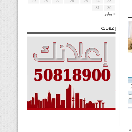
29
28
27
26
25
24
23
31
30
« يوليو
إعلانات
»