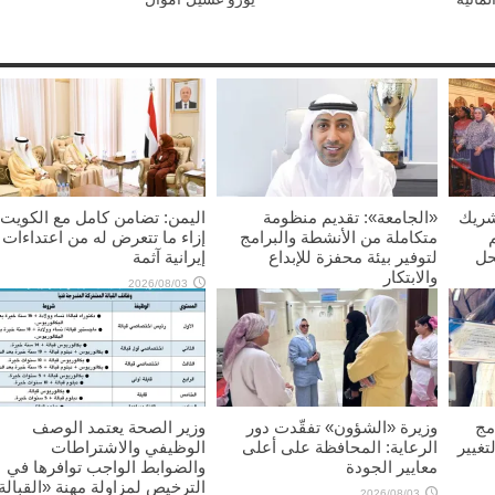
شريك
«الجامعة»: تقديم منظومة
اليمن: تضامن كامل مع الكويت
متكاملة من الأنشطة والبرامج
إزاء ما تتعرض له من اعتداءات
حل
لتوفير بيئة محفزة للإبداع
إيرانية آثمة
والابتكار
2026/08/03
2026/08/03
مج
وزيرة «الشؤون» تفقّدت دور
وزير الصحة يعتمد الوصف
تغيير
الرعاية: المحافظة على أعلى
الوظيفي والاشتراطات
معايير الجودة
والضوابط الواجب توافرها في
الترخيص لمزاولة مهنة «القبالة
2026/08/03