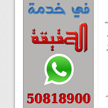
ئة
.
ر