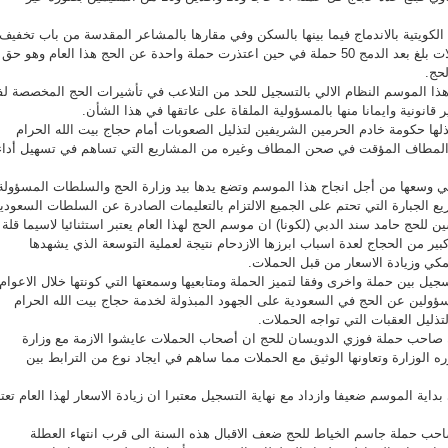
 الكويتية بالاندماج فيما بينها بالسكن وفي مقارها بالمشاعر المقدسة من باب تخفيف
مصروفاتها مبينا ان عدد الحملات بلغ بعد الدمج 50 حملة في حين اعتذرت حملة واحدة عن الحج هذا العام وهو حق
حج.
ذا الموسم النظام الالي بالتسجيل للحد من التلاعب في تأشيرات الحج المخصصة لف
قانونية وايمانا منها بالمسؤولية الملقاة على عاتقها في هذا الشأن.
ذلها حكومة خادم الحرمين الشريفين لتذليل الصعوبات أمام حجاج بيت الله الحرام
 المطاف المؤقت في صحن المطاف وغيره من المشاريع التي تساهم في تسهيل أداء
في وسعها من أجل انجاح هذا الموسم وتضع يدها بيد وزارة الحج والسلطات المسؤولة
 الجبارة التي تحتم على الجميع الالتزام بالتعليمات الصادرة عن السلطات السعودية
 للحج حامد سند الدبي (لكونا) ان موسم الحج لهذا العام يعتبر استثنائيا لاسيما قلة
كبير من الحجاج لعدة اسباب ابرزها الازدحام نتيجة لعملية التوسعة الذي يشهدها
ي وزيادة الاسعار من قبل الحملات.
جيل بين حملة واخرى وفقا لتميز الحملة ومتابعيها وسمعتها التي كونتها خلال الاعوام
ؤولين عن الحج في السعودية على الجهود المبذولة لخدمة حجاج بيت الله الحرام
تذليل العقبات التي تواجه الحملات.
 صاحب حملة فوزي الدويسان للحج ان أصحاب الحملات عايشوا الازمة مع وزارة
ره الوزارة وتعاونها الوثيق مع الحملات مما ساهم في ايجاد نوع من الترابط بين
داية الموسم ضعيفا وازداد مع نهاية التسجيل معتبرا ان زيادة الاسعار لهذا العام تعتب
حب حملة جاسم الخياط للحج ضعف الاقبال هذه السنة الى قرب انتهاء العطلة