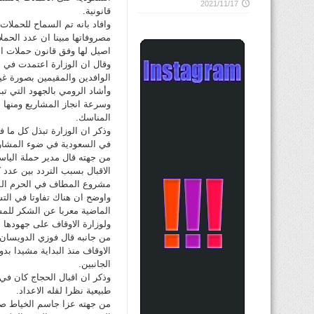
2021/11/17
قانونية.
وافاد بانه تم السماح للحملات
اصيل لها وفق قانون حملات ال
وقال ان الوزارة اعتمدت في ه
الوافدين والمقيمين بصورة غير 
وأشاد الرومي بالجهود التي تب
وسرعة انجاز المشاريع ومنها
المناسك.
وذكر ان الوزارة تبذل كل ما 
في السعودية في ضوء المشاريع
من جهته قال مدير حملة الياسين
الاقبال بسبب التردد بين عدد 
مشروع المطاف في الحرم المك
واوضح ان هناك تفاوتا في التس
الماضية معربا عن الشكر للمس
ولوزارة الاوقاف على جهودها ل
من جانبه قال فوزي الدويسان
الاوقاف منذ البداية مشيدا بدو
الجانبين.
وذكر ان اقبال الحجاج كان في ب
طبيعية نظرا لقله الاعداد.
من جهته عزا جاسم الخياط صا