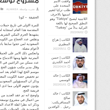
مشروع توسعة
وافقت الأمم
المتحدة على
نشرت بواسطة:
ALHAKEA
طلب تركيا لتغيير
اسمها بالاحرف
الحقيقة – كونا
اللاتينية ليصبح “Türkiye” وهو
النطق الصحيح لها باللغة
للمرة الاولى في تاريخ حملات
التركية بدلاً من “Turkey”
المقدسة هذا العام استجابة ل
2022/06/02
يشهدها الحرم المكي الشريف
وتقلص عدد الحجاج من الكويت 
الكاتب | هزاع
السعودية لمن حجوا سابقا باتا
المطيري
لأعوام مقبلة.
2022/05/11
الكاتب | حسن
المترتبة عليها ومنها الاندما
أحمد الكندري
عدد ممكن من الراغبين في ال
2022/04/24
وقال مدير مكتب شؤون الحج بوز
موسم الحج لهذا العام يعد است
الكاتب | خالد
تم تخفيض حصة الكويت المعتادة الى اقل من 50 في المئة لتبلغ 
الوسمي
وذكر ان المسؤولين السعوديين
2022/01/01
يؤدون حجهم الاولى مما ادى ا
فريضة الحج.
الكاتب / خالد
واوضح انه تم عقد العديد من و
صالح
من اعمال في مشروع توسعة الح
المسافريكتب:
وذكر انه نظرا لقلة الاعداد 
رحيل .. الوافدين