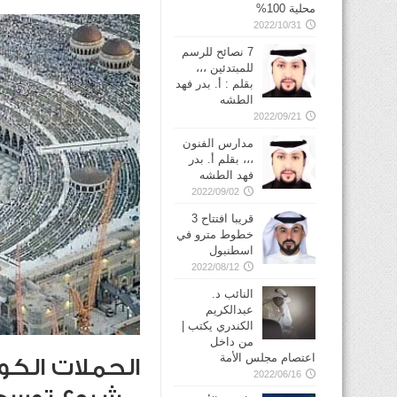
محلية 100%
2022/10/31
7 نصائح للرسم
للمبتدئين ،،،
بقلم : أ. بدر فهد
الطشه
2022/09/21
مدارس الفنون
،،، بقلم أ. بدر
فهد الطشه
2022/09/02
قريبا افتتاح 3
خطوط مترو في
2022/08/12
النائب د.
عبدالكريم
الكندري يكتب |
من داخل
اعتصام مجلس الأمة
الحملات الك
2022/06/16