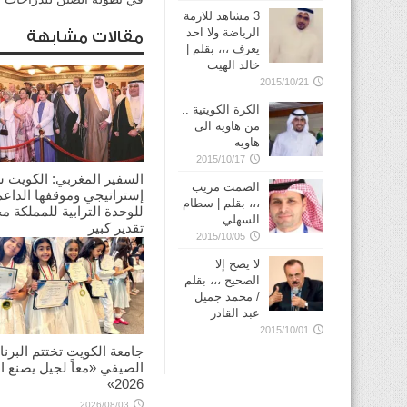
3 مشاهد للازمة
الرياضة ولا احد
مقالات مشابهة
يعرف ،،، بقلم |
خالد الهيت
2015/10/21
الكرة الكويتية ..
من هاويه الى
هاويه
2015/10/17
السفير المغربي: الكويت 
الصمت مريب
إستراتيجي وموقفها الداعم
،،، بقلم | سطام
للوحدة الترابية للمملكة م
السهلي
تقدير كبير
2015/10/05
2026/08/03
لا يصح إلا
الصحيح ،،، بقلم
/ محمد جميل
عبد القادر
2015/10/01
جامعة الكويت تختتم البرنا
الصيفي «معاً لجيل يصنع ال
2026»
2026/08/03