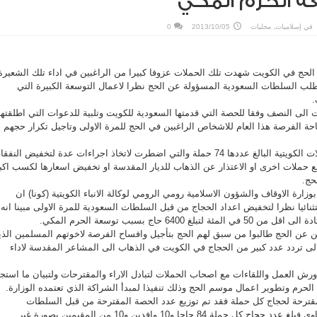
 الحرم المكي
في
إسلاميات
,
محليات
2013/10/05
0
 الحج في الكويت شهدت تلك الحملات عزوفا كبيرا من الراغبين في اداء تلك الشعيرة
طلب السلطات السعودية المسؤولة عن الحج نظرا لاعمال التوسعة الكبيرة التي
.
الى النصف وفقا للحصة التي قدمتها السعودية للكويت وتلبية للدعوات التي اطلقتها
حة الفرصة هذا العام للاشخاص الراغبين في الحج للمرة الاولى وتاجيل تكرار حجهم
وانعكس ذلك الامر على الحملات الكويتية البالغ عددها 74 حملة والتي اضطرت لاتخاذ اجراءات عدة لتخفيض النف
ج مع حملات اخرى او الاعتذار عن الذهاب للديار المقدسة او تخفيض اسعارها لكسب اكب
حج.
ارة الاوقاف والشؤون الاسلامية رومي الرومي لوكالة الانباء الكويتية (كونا) ان
ثنائيا نظرا لتخفيض اعداد الحجاج من قبل السلطات السعودية للمرة الاولى مبينا انه
6400 حاج بسبب توسعة الحرم المكي.
 عن الحج طالبوا من سبق لهم الحج بتأجيل وافساح الفرصة لاخوتهم المسلمين الذي
لى تردد عدد كبير من الحجاج في الكويت في الذهاب الى المشاعر المقدسة لاداء
رش العمل واللقاءات مع اصحاب الحملات لتبادل الاراء والمقترحات ولتبيان ما استج
رم وتطوير اعمال موسم الحج وذلك تنفيذا لمبدأ الشراكة الذي تعتمده الوزارة.
المقترحة لحجاج كل حملة فقد تم توزيع عدد الحصة المقترحة من قبل السلطات
السعودية على الحملات بالتساوي فبلغ عدد حجاج كل حملة 84 حاجا و10 وافدين و10 من المقيمين بصورة غير