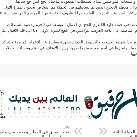
واستجابة المواطنين لنداء السلطات السعودية بتأجيل الحج لمن حج سابقا.
ام ان معظم الحجاج الذين تم تسجيلهم في الحملة هم اشخاص يحجون للمرة الاولى
 كبار السن عن الحج هذا العام نظرا للظروف الخاصة بهذا الموسم الذي يعد استثنائي
ي صاحب حمله داود الكندري للحج ان اعمال التوسعة في الحرم ودعوة السلطات
الماضية الى اتاحة الفرصة للراغبين في الحج للمرة الاولى اديا الى قلة الاقبال على
 تبدأ عملية التشجيع والتسويق للحجاج بصورة مغايرة عن الاعوام الماضية والتركيز
حملة وتميزها في أمور معينة منوها بجهود وزارة الأوقاف في دعم ومساندة حملات
هها.
التالي:
جولة الثانية
ضبط سوري في المطار ومعه نصف مليو
مائية
يورو غسيل أموال