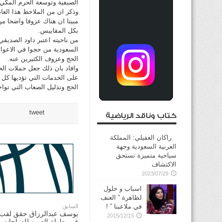
الصيفية وتوسعة الحرم المكي 
وذكر ان من الملاحظ هذا الع
مبينا ان هناك عزوفا واضحا من
بكل المقاييس.
من ناحيته اعتبر داود الصديق
السعودية من حجوا في الاعوام 
الحج وعزوف الكثيرين عنه.
وافاد بان ذلك جعل حملات الحج
على الخدمات التي تؤديها كل 
الحج وتذليل الصعاب التي تواج
tweet
كتاب وناقد الرياضية
راكان الغفيلي: المملكة
العربية السعودية وجهة
سياحية متميزة تستحق
الاكتشاف
2023/07/29
اسباب و حلول
لظاهرة ” العنف
في ملاعبنا ” !
السابق:
يوسف عبدالرزاق حقق لقب ال
2015/12/13
في بطولة الصين للدراجات ال