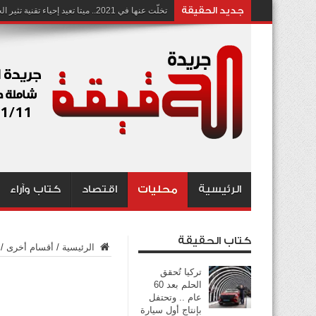
جديد الحقيقة
تخلّت عنها في 2021.. ميتا تعيد إحياء تقنية تثير الجدل بشأن انتهاك الخصوصية
الرئيسية
محليات
اقتصاد
كتاب وآراء
كتاب الحقيقة
الرئيسية
/
أقسام أخرى
/
تركيا تُحقق
الحلم بعد 60
عام .. وتحتفل
بإنتاج أول سيارة