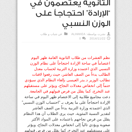
الثانوية يعتصمون في
“الإرادة” احتجاجاً على
الوزن النسبي
نشرت بواسطة:
ALHAKEA
في
شباب و طلاب
0
2014/11/22
نظم العشرات من طلاب الثانوية العامة ظهر اليوم
اعتصاماً في ساحة الإرادة احتجاجاً على نظام الوزن
النسبي الذي اعتمده وزارة التربية لحساب معدل
الطالب بدءاً من الصف العاشر، حيث رفعوا لافتات
تطالب الوزير د.بدر العيسى بإلغاء النظام الذي سيؤدي
حتماً إلى انخفاض معدلات النجاح، ويؤثر على مستقبلهم
عند التخرج، كما يقلل من فرص قبولهم في الجامعة.
دعت مجاميع طلابية إلى الاعتصام ظهر اليوم في ساحة
الإرادة احتجاجاً على ما يعرف بـ “احتساب الوزن النسبي”
الذي اعتمدته وزارة التربية بدءاً من الصف العاشر
لتقدير النسبة المئوية، حيث يرى الطلاب أن هذا النظام
يقلل من فرص نجاحهم باعتماده على المواد الأكثر
صعوبة ويؤدي تالياً إلى انخفاض معدلات النجاح، ويؤثر
على مستقبلهم عند التخرج، كما يقلل من فرص قبولهم