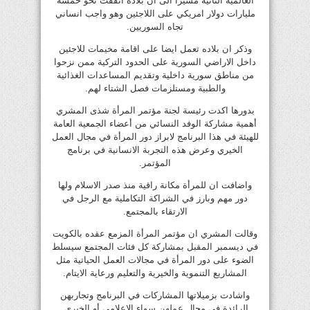
العالمية الثانية مشيرا الى ان بلاده انفقت نحو خمسة
مليارات دولار امريكي على اللاجئين وهو واجب انساني
تجاه السوريين.
وذكر ان بلاده تعمل ايضا على اقامة مخيمات للاجئين
داخل الاراضي السورية على الحدود التركية ممن نزحوا
من مناطق سورية داخلية وتقديم المساعدات الغذائية
والطبية ومستلزمات فصل الشتاء لهم.
بدورها اكدت رئيسة لجنة مؤتمر المرأة شذى المشري
أهمية مشاركة الوفد النسائي من أعضاء الجمعية العامة
للهيئة في هذا البرنامج لابراز دور المرأة في مجال العمل
الخيري وعرض هذه التجربة الانسانية في برنامج
المؤتمر.
واضافت ان للمرأة مكانة راقية منذ صدر الاسلام ولها
دور مهم وبارز في الشراكة التكاملية مع الرجل في
الارتقاء بالمجتمع.
وقالت المشري ان مؤتمر المرأة المزمع عقده بالكويت
في ديسمبر المقبل بمشاركة كل فئات المجتمع سيسلط
الضوء على دور المرأة في مجالات العمل الحياتية مثل
المشاريع التنموية والخيرية والتعليم ورعاية الايتام.
واشادت بزميلاتها المشاركات في البرنامج وتجاربهن
الرائدة في مجال عملهن سواء الاعلامي أو الخيري.