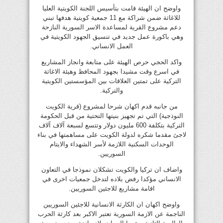
واوضح ان الهيئة قامت بتأسيس اللجنة الكويتية العليا
للاغاثة ضمن شراكة مع 11 جمعية كويتية هدفها تبني
دعم مشروع القرية لمساعدة الاسر السورية النازحة
وهي باكورة عمل جديد في تنسيق الجهود الكويتية في
العمل الانساني.
واكد الحجي حرص الهيئة على متابعة وانجاز المشاريع
في اسرع وقت مشيدا بجهود المحافظ وهيئة الاغاثة
التركية على تمتين العلاقات بين المؤسستين الكويتية
والتركية.
من جانبه قدم اكهان شرحا لمشروع (قرية الكويت
النوذجية) التي تم تجهيز بنيتها التحتية من قبل الحكومة
التركية بتكلفة 600 مليون دولار وتتسع لسبعة آلاف آلاف
لاجئ مقدما شكره لدولة الكويت على مساهمتها في بناء
الوحدات السكنية اللازمة لأسر الشهداء والايتام
السوريين.
واضاف ان تركيا والكويت تشكلان نموذجا في التعاون
الانساني مؤكدا رفض بلاده لتدخل جمعيات اخرى في
اقامة مشاريع للاجئين السوريين.
واوضح اكهان ان الكارثة الانسانية للاجئين السوريين
الناجمة عن الازمة السورية تعتبر الاكبر بعد كارثة الحرب