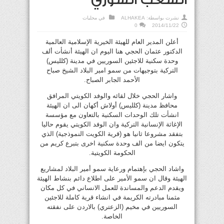
الشعب السوري
نشرت بواسطة:
ALHAKEA
في
محليات
0
2014/11/22
أعلن المدير العام للهيئة الخيرية الإسلامية العالمية
الدكتور عثمان الحجي هنا اليوم ان الهيئة أنشأت ألف
وحدة سكنية للاجئين السوريين في مدينة (كلليس)
التركية بتوجيهات من سمو امير البلاد الشيخ صباح
الأحمد الجابر الصباح.
واشار الحجي خلال لقائه والوفد الكويتي المرافق
محافظ مدينة (كلليس) أولاش أكهان الى ان الهيئة
انشأت تلك الوحدات السكنية بالتعاون مع مؤسسة
الإغاثة الإنسانية التركية وان الوفد الكويتي يقوم حاليا
بتفقد مشروعا ثانيا هو (قرية الكويت النموذجية) الذي
يتكون ايضا من الف وحدة سكنية اخرى بتبرع كريم من
الحكومة الكويتية.
واشاد الحجي بإهتمام ورعاية سمو أمير البلاد لمشاريع
الهيئة وقال ان سمو الأمير على اطلاع دائم بنشاط الهيئة
ويقدم الدعم والمساندة للعمل الانساني في كل مكان
مثمنا مبادرته الكريمة في انشاء قرية كاملة للاجئين
السوريين في مخيم (الزعتري) بالاردن على نفقته
الخاصة.