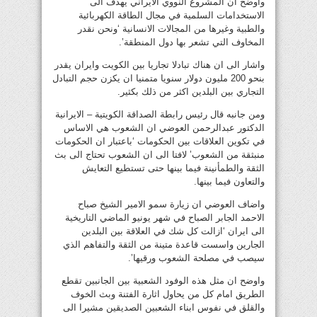
واوضح ان المشروع النووي الايراني يهدف الى
الاستخدامات السلمية في مجال الطاقة الكهربائية
والطبية وغيرها من المجالات الانسانية ‘ونحن نقدر
المخاوف التي تشعر بها دول المنطقة’.
واشار الى ان هناك تبادلا تجاريا بين الكويت وايران يقدر
بنحو 200 مليون دولار سنويا متمنيا ان يكزن حجم التبادل
التجاري بين البلدين اكثر من ذلك بكثير.
ومن جانبه قال رئيس رابطة الصداقة الكويتية – الايرانية
الدكتور عبدالرحمن العوضي ان الشعوب هي الاساس
في تكوين العلاقات بين الحكومات ‘باعتبار ان الحكومات
منبثقة من الشعوب’ لافتا الى ان الشعوب تحتاج الى بث
الثقة والطمأنينة فيما بينها حتى تستطيع التعايش
والتعاون فيما بينها.
واضاف العوضي ان زيارة سمو الامير الشيخ صباح
الاحمد الجابر الصباح في شهر يونيو الماضي التاريخية
الى ايران ‘ازالت كل شك في العلاقة بين البلدين
الجارين واسست قاعدة متينة من الثقة والتفاهم الذي
سيصب في مصلحة الشعوب ورقيها’.
واوضح ان مثل هذه الوفود الشعبية بين الجانبين تقطع
الطريق امام كل من يحاول اثارة الفتنة وبث الخوف
والقلق في نفوس ابناء الشعبين الصديقين مشيرا الى