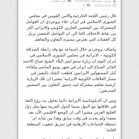
نشرت بواسطة:
ALHAKEA
في
محليات
0
2014/11/24
قال رئيس اللجنة الخارجية والامن القومي في مجلس
الشورى الاسلامي في ايران علاء بروجردي ان العوامل
المشتركة بين الشعبين الجارين الكويتي والايراني اكثر
من نقاط الاختلاف لافتا الى ان التواصل الشعبي يزيل
كل العقبات التي تعترض مسيرة التعاون والتفاهم.
واضاف بروجردي خلال اجتماعه مع وفد رابطة الصداقة
الكويتية – الايرانية في مجلس الشورى الاسلامي في
ايران اليوم ان زيارة سمو امير البلاد الشيخ صباح الاحمد
الجابر الصباح الى ايران في شهر يونيو الماضي ولقاءه
كبار المسؤولين الايرانيين ‘قطعت الشك باليقين في
مسار العلاقات الكويتية الايرانية’ معتبرا ان تلك الزيارة
‘ارضية تفاهم مشتركة لمد جسور التعاون بين الشعبين
الصديقين’.
وبين ان الدبلوماسية الايرانية دائما تحاول بث روح الثقة
في علاقاتها مع الدول سيما الدول القريبة منها مثل دول
الخليج العربي مشيرا الى ان الوضع الاقليمي الآن يعد
معقدا ولم يحدث في وقت سابق وهذا من شأنه ان’
تستغله الجماعات الارهابية في تمزيق شعوب المنطقة
لاقامة’.