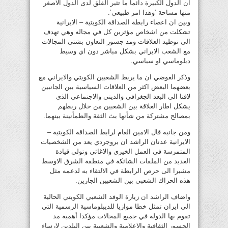
ان الدول الكبيرة دائما ما تثير القلق لدى الدول الاصغر
منها مساحة ‘وهذا امر طبيعي’.
وبين ان اعضاء رابطة الصداقة الكويتية – الايرانية
تشكلت من اشخاص مؤثرين كل في مجاله وهي تهدف
الى توطيد العلاقات ومد جسور التعاون بشتى المجالات
مع الشعب الايراني بشكل مباشر دون اي وسيط
دبلوماسي او سياسي.
وذكر العوضي ان ما يربط الشعبين الكويتي والايراني مع
بعضهما البعض اكثر من العلاقات السياسية بين الجانبين
لافتا الى البعد الجغرافي والديني والاجتماعي الذي
يشكل اطار العلاقة بين الشعبين من خلال ربطهم
بمصالح مشتركة من شأنها بث الثقة والطمأنينة بينهما.
ومن جانبه قال الامين العام لرابط الصداقة الكويتية –
الايرانية عدنان الراشد ان بروجردي يعد من الشخصيات
المتمرسة في العمل الخيري والاغاثي وتولى قيادة
العديد من الملفات الشائكة في منطقة الشرق الاوسط
مشيرا الى حرص الرابطة في الالتقاء به لدعمه مثل
هذه الحراك الشعبي بين الشعبين الجارين.
واضاف الراشد ان زيارة الوفد الشعبي الكويتي الحالية
الى ايران تمثل خطا موازيا للديبلوماسية الرسمية التي
تقوم بها الدولة في جميع المجالات مؤكدا أهمية مد
الجسور الثقافية والاعلامية والشعبية بين البلدين لإرساء