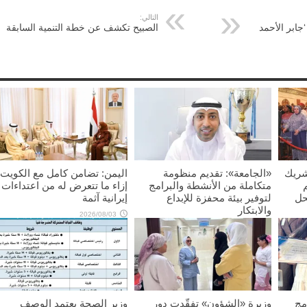
التالي:
جابر الأحمد
الصبيح تكشف عن خطة التنمية السابقة
شريك
«الجامعة»: تقديم منظومة
اليمن: تضامن كامل مع الكويت
متكاملة من الأنشطة والبرامج
إزاء ما تتعرض له من اعتداءات
حل
لتوفير بيئة محفزة للإبداع
إيرانية آثمة
والابتكار
2026/08/03
2026/08/03
مج
وزيرة «الشؤون» تفقّدت دور
وزير الصحة يعتمد الوصف