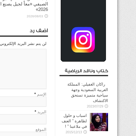
الصيفي «معاً لجيل يصنع ال
2026»
2026/08/03
اضف رد
لن يتم نشر البريد الإلكتروني
كتاب وناقد الرياضية
راكان الغفيلي: المملكة
العربية السعودية وجهة
الإسم
*
سياحية متميزة تستحق
الاكتشاف
2023/07/29
البريد
*
اسباب و حلول
لظاهرة ” العنف
في ملاعبنا ” !
الموقع
2015/12/13