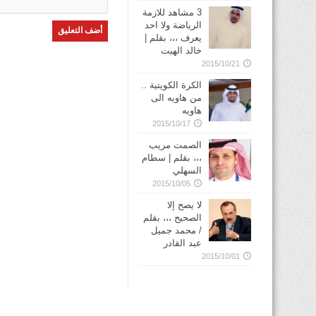
3 مشاهد للازمة
الرياضة ولا احد
يعرف ،،، بقلم |
خالد الهيت
2015/10/21
الكرة الكويتية ..
من هاويه الى
هاويه
2015/10/17
الصمت مريب
،،، بقلم | سطام
السهلي
2015/10/05
لا يصح إلا
الصحيح ،،، بقلم
/ محمد جميل
عبد القادر
2015/10/01