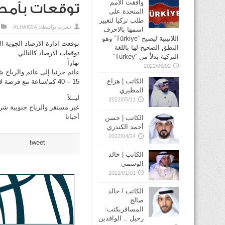
وافقت الأمم
توقعات بأمطا
المتحدة على
طلب تركيا لتغيير
نشرت بواسطة:
ALHAKEA
اسمها بالاحرف
اللاتينية ليصبح “Türkiye” وهو
توقعت ادارة الارصاد الجوية ا
النطق الصحيح لها باللغة
توقعات الارصاد كالتالي:
التركية بدلاً من “Turkey”
نهاراً
2022/06/02
غائم جزئيا إلى غائم والرياح
الكاتب | هزاع
15 – 40 كم/ساعة مع فرصة لأمطار متفرقة تكون رعدية أحيانا
المطيري
ليــلاَ
2022/05/11
أحيانا
الكاتب | حسن
أحمد الكندري
2022/04/24
tweet
الكاتب | خالد
الوسمي
2022/01/01
الكاتب / خالد
صالح
المسافريكتب:
رحيل .. الوافدين