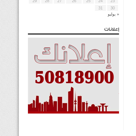
29
28
27
26
25
24
23
31
30
« يوليو
إعلانات