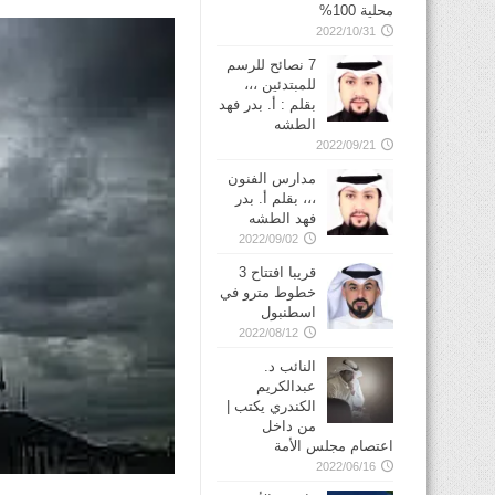
محلية 100%
2022/10/31
7 نصائح للرسم
للمبتدئين ،،،
بقلم : أ. بدر فهد
الطشه
2022/09/21
مدارس الفنون
،،، بقلم أ. بدر
فهد الطشه
2022/09/02
قريبا افتتاح 3
خطوط مترو في
2022/08/12
النائب د.
عبدالكريم
الكندري يكتب |
من داخل
اعتصام مجلس الأمة
2022/06/16