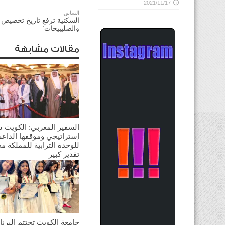
2021/11/17
السابق:
السكنية ترفع تاريخ تخصيص ‘
والصليبيخات’
مقالات مشابهة
السفير المغربي: الكويت 
إستراتيجي وموقفها الداعم
للوحدة الترابية للمملكة م
تقدير كبير
2026/08/03
جامعة الكويت تختتم البرنا