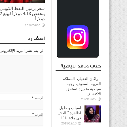
سعر برميل النفط الكويتي
ينخفض
دولاراً
2026/06/06
اضف رد
لن يتم نشر البريد الإلكتروني
كتاب وناقد الرياضية
راكان الغفيلي: المملكة
العربية السعودية وجهة
سياحية متميزة تستحق
الاكتشاف
الإسم
*
2023/07/29
اسباب و حلول
لظاهرة ” العنف
البريد
*
في ملاعبنا ” !
2015/12/13