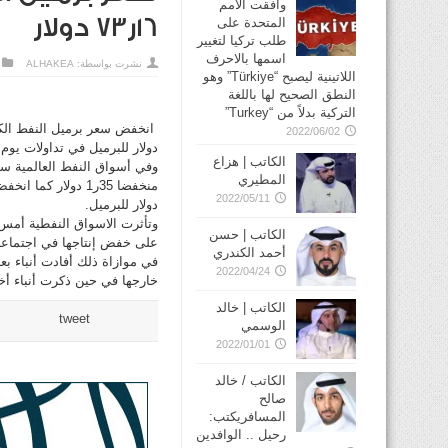
وافقت الأمم
16ر73 دولار
المتحدة على
طلب تركيا لتغيير
اسمها بالاحرف
نشرت بواسطة:
ALHAKEA
اللاتينية ليصبح “Türkiye” وهو
النطق الصحيح لها باللغة
التركية بدلاً من “Turkey”
2022/06/02
دولار للبرميل في تداولات يوم
الكاتب | هزاع
المطيري
2022/05/11
دولار للبرميل.
وتأثرت الاسواق النفطية أمس
الكاتب | حسن
على خفض إنتاجها في اجتماعها 
أحمد الكندري
في موازاة ذلك أفادت أنباء ب
2022/04/24
خارجها في حين ذكرت أنباء أخ
الكاتب | خالد
tweet
الوسمي
2022/01/01
الكاتب / خالد
صالح
المسافريكتب:
رحيل .. الوافدين