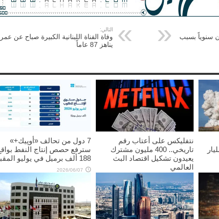
التالي:
 سنوياً بسبب
وفاة الفناة اللبنانية الكبيرة صباح عن عمر
يناهز 87 عاماً
نتفليكس على أعتاب رقم
7 دول من تحالف «أوپيك+»
س” تتجاوز 70 مليار
تاريخي.. 400 مليون مشترك
سترفع حصص إنتاج النفط بواقع
يعيدون تشكيل اقتصاد البث
188 ألف برميل في يوليو المقبل
العالمي
2026/06/07
2026/06/11