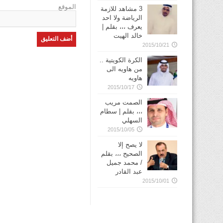
الموقع
3 مشاهد للازمة
الرياضة ولا احد
يعرف ،،، بقلم |
خالد الهيت
2015/10/21
الكرة الكويتية ..
من هاويه الى
هاويه
2015/10/17
الصمت مريب
،،، بقلم | سطام
السهلي
2015/10/05
لا يصح إلا
الصحيح ،،، بقلم
/ محمد جميل
عبد القادر
2015/10/01