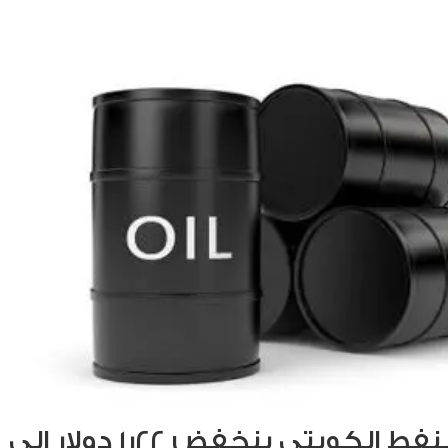
سعر برميل النفط الكويتي ينخفض 22ر1 دولار الى