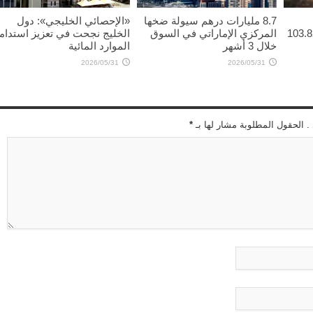
8.7 مليارات درهم سيولة ضخها
«الإحصائي الخليجي»: دول
 4.13 دولاراً ليبلغ 103.82
المركزي الإماراتي في السوق
الخليج نجحت في تعزيز استدام
خلال 3 أشهر
الموارد المائية
2026/05/31
2026/05/31
 . الحقول المطلوبة مشار لها بـ
*