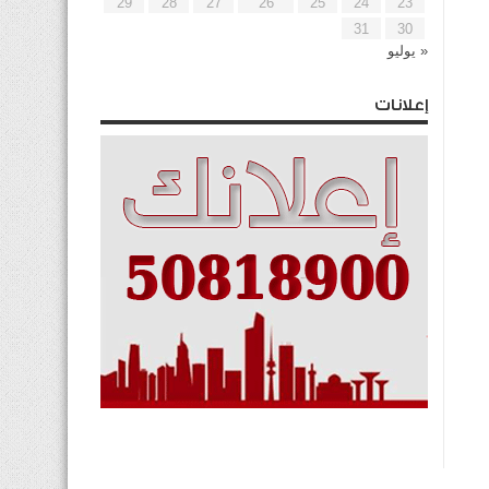
29
28
27
26
25
24
23
31
30
« يوليو
إعلانات