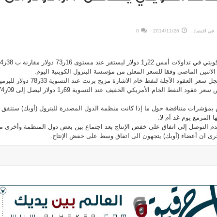
في
اقتصاد
2014/11/26
0
انخفض سعر برميل النفط الكويتي في تداولات أمس 22ر1 
 الاثنين الماضي وفقا للسعر المعلن من مؤسسة البترول الكويتية اليوم.
وفي أسواق النفط العالمية سجل سعر العقود الآجلة لنفط خام الاشارة مزيج برنت عند التسوية 33ر78
منخفضا 35ر1 دولار كما انخفض سعر عقود النفط الخام الأمريكي الخفيف ع
 بمؤشرات متناقضة حول ما إذا كانت منظمة الدول المصدرة للبترول (أوبك) ستتفق
المزمع يوم غد أم لا.
عدم التوصل إلى اتفاق على خفض الإنتاج بعد اجتماع بين بعض دول المنظمة وأخرى م
رى ان أعضاء (أوبك) يتجهون الى اتفاق وسط على خفض الإنتاج.