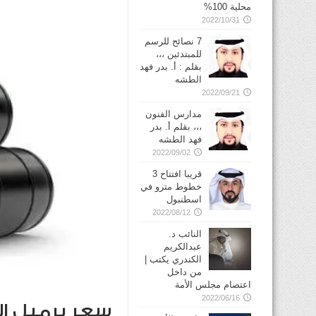
محلية 100%
2022/10/31
7 نصائح للرسم
للمبتدئين ،،،
بقلم : أ. بدر فهد
الطشه
2022/09/21
مدارس الفنون
،،، بقلم أ. بدر
فهد الطشه
2022/09/02
قريبا افتتاح 3
خطوط مترو في
2022/08/12
النائب د.
عبدالكريم
الكندري يكتب |
من داخل
اعتصام مجلس الأمة
2022/06/16