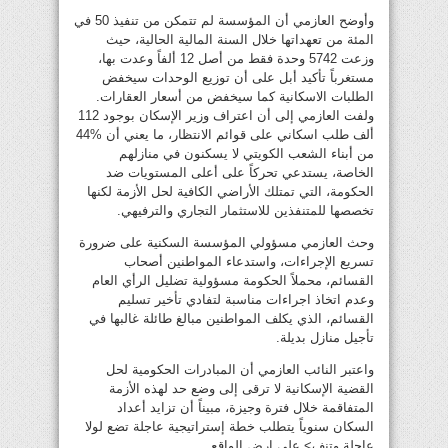
وأوضح العازمي أن المؤسسة لم تتمكن من تنفيذ 50 في
المئة من تعهداتها خلال السنة المالية الحالية، حيث
وزعت 5742 وحدة فقط من أصل 12 ألفاً وعدت بها،
مستغرباً تأكيد أبل على أن توزيع الوحدات سيخفض
الطلبات الاسكانية كما سيخفض من أسعار العقارات.
ولفت العازمي إلى أن اعتراف وزير الإسكان بوجود 112
ألف طلب اسكاني على قوائم الانتظار، ما يعني أن %44
من أبناء الشعب الكويتي لا يسكنون في منازلهم
الخاصة، يستدعي تحركاً على أعلى المستويات ضد
الحكومة، التي تمتلك الأراضي الكافية لحل الأزمة لكنها
تخصصها للمتنفذين للاستثمار التجاري والترفيهي.
وحث العازمي مسؤولي المؤسسة السكنية على ضرورة
تسريع الإجراءات، واستدعاء المواطنين أصحاب
القسائم، محملاً الحكومة مسؤولية تضليل الرأي العام
وعدم اتخاذ اجراءات مناسبة لتفادي تأخير تسليم
القسائم، الذي يكلف المواطنين مبالغ طائلة غالبها في
تأجيل منازل بديلة.
واعتبر النائب العازمي أن المبادرات الحكومية لحل
القضية الإسكانية لا ترقى إلى وضع حد لهذه الأزمة
المتفاقمة خلال فترة وجيزة، مبيناً أن تزايد أعداد
السكان سنوياً يتطلب خطة إستراتيجية عاجلة تضع لولا
عاجلة وتنف> علي ارض الواقع .