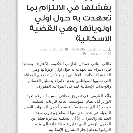
بفشلها في الالتزام بما
تعهدت به حول اولي
اولوياتها وهي القضية
الاسكانية
نشرت بواسطة:
ALHAKEA
في
برلمان
,
محليات
0
2014/11/27
طالب النائب حمدان العازمي الحكومة بالاعتراف بفشلها
في الالتزام بما تعهدت به حول اولي اولوياتها وهي
القضية الاسكانية ، لافتا الي انها لا تكترث لحجم المعاناة
التي تسببها للمواطنين بعدم الالتزام بتسليم القسائم
والوحدات الإسكانية لهم في المواعيد المقررة.
وأكد العازمي، في تصريح صحافي أمس، أنه رغم تعهد
الوزير أبل بقيام المؤسسة العامة للرعاية السكنية
بتوزيع 12 ألف وحدة سكنية سنوياً خلال السنوات العشر
المقبلة في عدة مدن منها المطلاع وجنوب سعد
العبدالله والخيران، إلاّ أن السكنية متأخرة فعلياً عن
الجدول الزمني الذي أعلن عنه بالإضافة إلى عدم
التزامها بخطة إنجاز المشاريع الإسكانية.