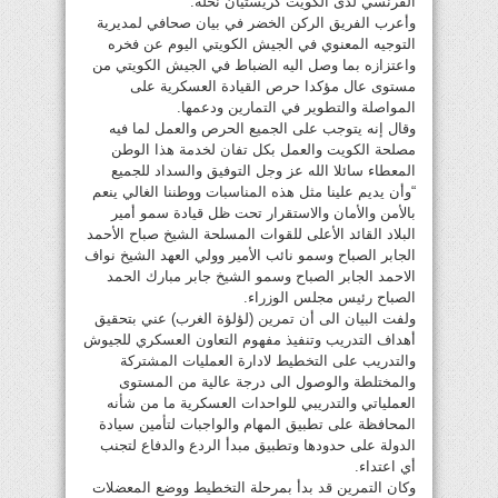
الفرنسي لدى الكويت كريستيان نخله.
وأعرب الفريق الركن الخضر في بيان صحافي لمديرية
التوجيه المعنوي في الجيش الكويتي اليوم عن فخره
واعتزازه بما وصل اليه الضباط في الجيش الكويتي من
مستوى عال مؤكدا حرص القيادة العسكرية على
المواصلة والتطوير في التمارين ودعمها.
وقال إنه يتوجب على الجميع الحرص والعمل لما فيه
مصلحة الكويت والعمل بكل تفان لخدمة هذا الوطن
المعطاء سائلا الله عز وجل التوفيق والسداد للجميع
“وأن يديم علينا مثل هذه المناسبات ووطننا الغالي ينعم
بالأمن والأمان والاستقرار تحت ظل قيادة سمو أمير
البلاد القائد الأعلى للقوات المسلحة الشيخ صباح الأحمد
الجابر الصباح وسمو نائب الأمير وولي العهد الشيخ نواف
الاحمد الجابر الصباح وسمو الشيخ جابر مبارك الحمد
الصباح رئيس مجلس الوزراء.
ولفت البيان الى أن تمرين (لؤلؤة الغرب) عني بتحقيق
أهداف التدريب وتنفيذ مفهوم التعاون العسكري للجيوش
والتدريب على التخطيط لادارة العمليات المشتركة
والمختلطة والوصول الى درجة عالية من المستوى
العملياتي والتدريبي للواحدات العسكرية ما من شأنه
المحافظة على تطبيق المهام والواجبات لتأمين سيادة
الدولة على حدودها وتطبيق مبدأ الردع والدفاع لتجنب
أي اعتداء.
وكان التمرين قد بدأ بمرحلة التخطيط ووضع المعضلات