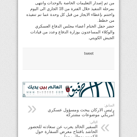
من ثم إصدار التعليمات الخاصة بالوحدات وانتهى
بمرحلة التنفيذ خلال الفترة من 18 الجاري الى اليوم
واختتم بإعطاء الايجاز من قبل كل وحدة عما تم تنفيذه
من خطط.
حضر حفل الختام أعضاء مجلس الدفاع العسكري
والوكلاء المساعدون بوزارة الدفاع وعدد من قيادات
الجيش الكويتي.
tweet
السابق:
رئيس الاركان يبحث ومسؤول عسكري
أمريكي موضوعات مشتركة
التالي:
السفير الخالد يعرب عن سعادته للحضور
الحاشد بافتتاح معرض السفارة حول
الكويت بمطار روما