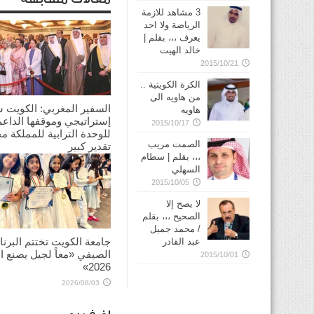
3 مشاهد للازمة
الرياضة ولا احد
يعرف ،،، بقلم |
خالد الهيت
2015/10/21
الكرة الكويتية ..
من هاويه الى
السفير المغربي: الكويت 
هاويه
إستراتيجي وموقفها الداعم
2015/10/17
للوحدة الترابية للمملكة م
الصمت مريب
تقدير كبير
،،، بقلم | سطام
2026/08/03
السهلي
2015/10/05
لا يصح إلا
الصحيح ،،، بقلم
/ محمد جميل
جامعة الكويت تختتم البرنا
عبد القادر
الصيفي «معاً لجيل يصنع ال
2015/10/01
2026»
2026/08/03