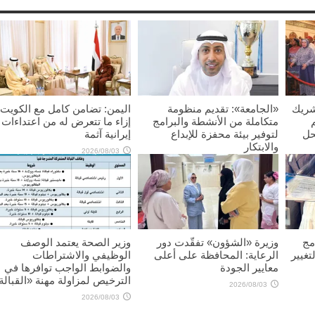
شريك
«الجامعة»: تقديم منظومة
اليمن: تضامن كامل مع الكويت
متكاملة من الأنشطة والبرامج
إزاء ما تتعرض له من اعتداءات
حل
لتوفير بيئة محفزة للإبداع
إيرانية آثمة
والابتكار
2026/08/03
2026/08/03
مج
وزيرة «الشؤون» تفقّدت دور
وزير الصحة يعتمد الوصف
تغيير
الرعاية: المحافظة على أعلى
الوظيفي والاشتراطات
معايير الجودة
والضوابط الواجب توافرها في
الترخيص لمزاولة مهنة «القبالة
2026/08/03
2026/08/03