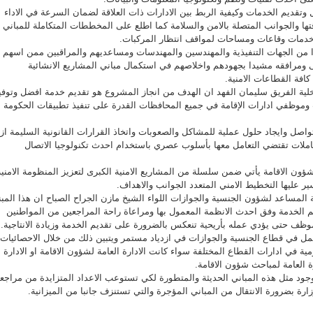
وتقديم الخدمات وكيفية الربط بين الادارات ذات العلاقة لضمان السرعة في الاداء
تها والجوانب المتصلة بالامن والسلامة كما اطلع على المخططات المتكاملة للمباني
خدمات وقاعات ومساحات لمواقف انتظار المركبات.
ا من الجهات التنفيذية والمهندسين والمهندسات ومساعديهم والمراقبين ممن اسهم
نى ومرافقه مشيدا بجهودهم واخلاصهم في استكمال مباني المشاريع الانشائية
كافة القطاعات الامنية.
اخلية الفريق سليمان الفهد ان الهدف من انجاز المشروع هو تقديم خدمة افضل وتوفي
ت وموظفي ادارات الإقامة في جميع المحافظات القدرة على تنفيذ تطبيقات الحكومة
واصل وايجاد حلول عملية للمشاكل والصعوبات واتخاذ القرارات القانونية السليمة ازا
املات تقتضي التعامل معها بأسلوب عصري باستخدام احدث تكنولوجيا الاتصال
لشؤون الاقامة يأتي ضمن سلسلة من المشاريع الامنية الكبرى لتعزيز المنظومة الامنية
ير عليها التخطيط الامني المتعدد الجوانب والاهداف.
ة المساعد لشؤون الجنسية والجوازات اللواء الشيخ مازن الجراح الصباح ان هذا المب
م الخدمة وفق احدث الانظمة المعمول بها ومراعاة راحة المراجعين من المواطنين
موظف حتى يؤدي عمله بأريحية تنعكس بالضرورة على تقديم الخدمة وزيادة الانتاجية.
مل في قطاع الجنسية والجوازات في ازدياد مستمر ويتبين ذلك من خلال الاحصائيات
ومية في ادارات القطاع المختلفة سواء كانت الادارة العامة لشؤون الاقامة او الادارة
رة العامة لمباحث شؤون الاقامة.
ود مثل هذه المباني الحديثة والمتطورة لكي تستوعب الاعداد المتزايدة من مراجع
زارة بضرورة الانتقال من المباني المؤجرة والتي تستنزف جانبا من الميزانية.