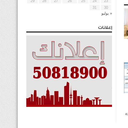
29
28
27
26
25
24
23
31
30
« يوليو
إعلانات
»