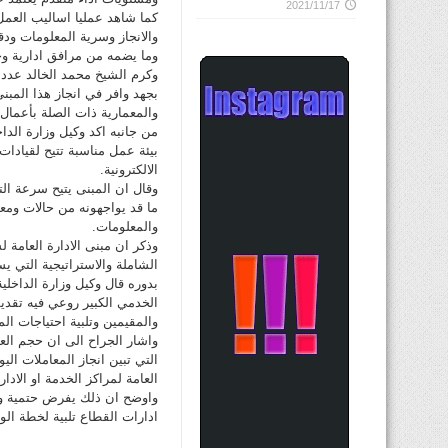
2021/11/17
كما شاهد عمليا اساليب العمل 
والانجاز وسرية المعلومات ودق
وما يضمه من مرافق ادارية و
وكرم الشيخ محمد الخالد عدد
بجهد وافر في انجاز هذا المب
والمعمارية ذات الصلة بأعمال 
من جانبه اكد وكيل وزارة الد
بيئة عمل مناسبة تتيح لقيادا
الالكترونية.
وقال ان المبنى يتيح سرعة الت
ما قد يواجهونه من حالات ومع
والمعلومات.
وذكر ان مبنى الادارة العامة 
الشاملة والاستراتيجية التي يس
بدوره قال وكيل وزارة الداخلي
الخدمي الكبير روعي فيه تقدي
والمقيمين وتلبية احتياجات ال
واشار الجراح الى ان حجم الع
التي تبين انجاز المعاملات الي
العامة لمراكز الخدمة او الادا
واوضح ان ذلك يفرض حتمية وج
ادارات القطاع تلبية لخطة الو