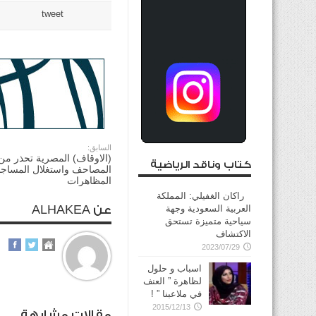
tweet
السابق:
(الاوقاف) المصرية تحذر من
كتاب وناقد الرياضية
المصاحف واستغلال المساجد
المظاهرات
راكان الغفيلي: المملكة
العربية السعودية وجهة
عن ALHAKEA
سياحية متميزة تستحق
الاكتشاف
2023/07/29
اسباب و حلول
لظاهرة ” العنف
في ملاعبنا ” !
2015/12/13
مقالات مشابهة