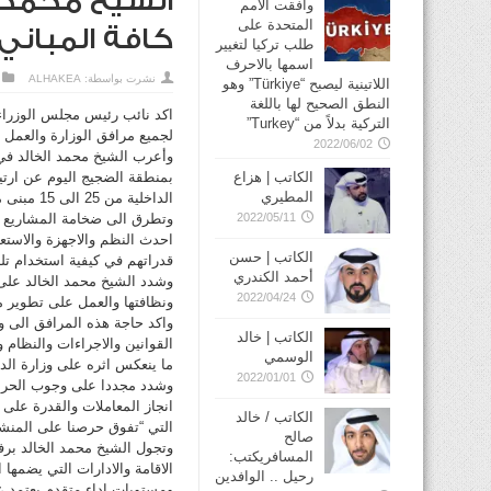
الشيخ محمد ال
وافقت الأمم
المتحدة على
كافة المبان
طلب تركيا لتغيير
اسمها بالاحرف
نشرت بواسطة:
ALHAKEA
اللاتينية ليصبح “Türkiye” وهو
النطق الصحيح لها باللغة
اكد نائب رئيس مجلس الوزراء 
التركية بدلاً من “Turkey”
لجميع مرافق الوزارة والعمل 
2022/06/02
وأعرب الشيخ محمد الخالد في 
الكاتب | هزاع
بمنطقة الضجيج اليوم عن ارتي
المطيري
الداخلية من 25 الى 15 مبنى مؤكدا عزم الوزارة الانتهاء من كافة المباني المستأجرة في اقرب وقت ممكن.
2022/05/11
وتطرق الى ضخامة المشاريع وت
احدث النظم والاجهزة والاستع
الكاتب | حسن
قدراتهم في كيفية استخدام تل
أحمد الكندري
وشدد الشيخ محمد الخالد على ض
2022/04/24
ونظافتها والعمل على تطوير م
واكد حاجة هذه المرافق الى و
الكاتب | خالد
القوانين والاجراءات والنظام
الوسمي
ما ينعكس اثره على وزارة الدا
2022/01/01
وشدد مجددا على وجوب الحرص 
انجاز المعاملات والقدرة على 
الكاتب / خالد
التي “تفوق حرصنا على المنشآ
صالح
وتجول الشيخ محمد الخالد برف
المسافريكتب:
الاقامة والادارات التي يضمها
رحيل .. الوافدين
ومستويات اداء متقدم يعتمد ع