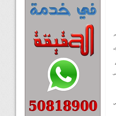
ر
ء
نى
ي