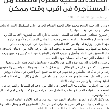
خالد..الداخلية تعتزم الانتهاء من
ي المستأجرة في اقرب وقت ممكن
في
محليات
2014/11/27
0
ووزير الداخلية الشيخ محمد خالد الحمد الصباح الحرص على استكمال البنية الاساسي
على انجازها في اوقات قياسية.
تصريح صحافي عقب افتتاحه المبنى الجديد للادارة العامة لشؤون الاقامة الكائن
احه واعتزازه بالخطط الرامية لخفض معدلات المباني المستأجرة لأجهزة وزارة
عدد مرافقها وما يتبعها من خدمات وتجهيزات على درجة عالية من الاتقان باستخدام
داد المسبق في اعداد وتأهيل وتدريب الكوادر البشرية من عسكريين ومدنيين ورفع
ك التقنيات التي تهدف الى ضمان جودة الخدمات.
رورة العناية الدائمة بهذه المرافق والاهتمام بصيانتها والمحافظة على رونقها
ستويات الاداء وادخال كل الوسائل التي تحقق خدمات وسهولة للمواطنين والمقيمين
عي وادراك كافة العاملين واخلاصهم في خدمة جميع المراجعين دون محاباه ووفق
 وحسن التعامل بوجه بشوش فضلا عن المساواة في التعامل وذلك لنيل ثقة المراجعي
خلية ومنتسبيها وتميز مستويات الاداء.
على اسلوب التعامل مع المراجعين في اطار من الاحترام المتبادل والسرعة في
استخدام التقنيات الحديثة واسلوب التعامل مع المراجعين مؤكدا انها من اهم الاهداف
ت” وتجهيزها.
قة وكيل الوزارة الفريق سليمان الفهد بين عدد من مرافق الادارة العامة لشؤون
 المبنى الجديد واستمع الى شرح تفصيلي لمراحل تنفيذ المشروع الذي يمثل نقله نوع
لى احدث تقنيات ونظم وتكنولوجيا المعلومات والبيانات.