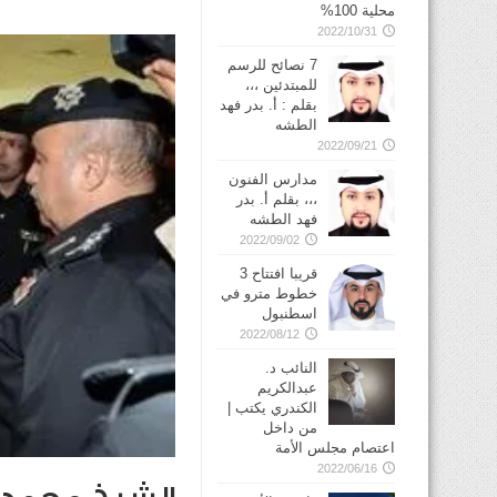
محلية 100%
2022/10/31
7 نصائح للرسم
للمبتدئين ،،،
بقلم : أ. بدر فهد
الطشه
2022/09/21
مدارس الفنون
،،، بقلم أ. بدر
فهد الطشه
2022/09/02
قريبا افتتاح 3
خطوط مترو في
2022/08/12
النائب د.
عبدالكريم
الكندري يكتب |
من داخل
اعتصام مجلس الأمة
2022/06/16