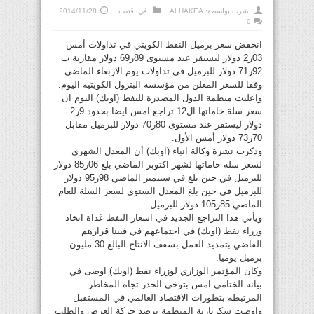
نشرت بواسطة:
ALHAKEA
في
اقتصاد
2014/11/28
0
انخفض سعر برميل النفط الكويتي في تداولات أمس
03ر2 دولار ليستقر عند مستوى 89ر69 دولار مقارنة ب
92ر71 دولار للبرميل في تداولات يوم الاربعاء الماضي
وفقا للسعر المعلن من مؤسسة البترول الكويتية اليوم.
واعلنت منظمة الدول المصدرة للنفط (اوبك) اليوم ان
سعر سلة خاماتها ال12 تراجع امس ايضا بحدود 9ر2
دولار ليستقر عند مستوى 80ر70 دولار للبرميل مقابل
70ر73 دولار أمس الأول.
وذكرت نشرة وكالة انباء (اوبك) أن المعدل الشهري
لسعر سلة خاماتها لشهر اكتوبر الماضي بلغ 06ر85 دولار
للبرميل في حين بلغ في سبتمبر الماضي 98ر95 دولار
للبرميل في حين بلغ المعدل السنوي لسعر السلة للعام
الماضي 85ر105 دولار للبرميل.
ويأتي هذا التراجع الجديد في اسعار النفط غداة اتخاذ
وزراء نفط (اوبك) في اجتماعهم في فيينا قرارهم
القاضي بتمديد العمل بسقف الانتاج البالغ 30 مليون
برميل يوميا.
وكان المؤتمر الوزاري لوزراء نفط (اوبك) اوصى في
بيانه الختامي امس بتوخي الحذر تجاه المخاطر
المرتبطة بتطورات الاقتصاد العالمي في المستقبل
واوصت سكرتارية المنظمة برصد حركة العرض والطلب