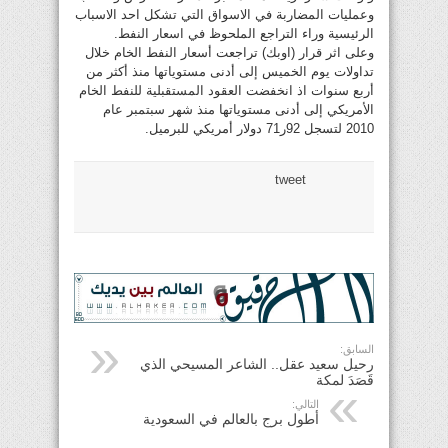
وعمليات المضاربة في الاسواق التي تشكل احد الاسباب
الرئيسية وراء التراجع الملحوظ في اسعار النفط.
وعلى اثر قرار (اوبك) تراجعت أسعار النفط الخام خلال
تداولات يوم الخميس إلى أدنى مستوياتها منذ أكثر من
أربع سنوات اذ انخفضت العقود المستقبلية للنفط الخام
الأمريكي إلى أدنى مستوياتها منذ شهر سبتمبر عام
2010 لتسجل 92ر71 دولار أمريكي للبرميل.
tweet
السابق:
رحيل سعيد عقل.. الشاعر المسيحي الذي
قَصَدَ لمكة
التالي:
أطول برج بالعالم في السعودية