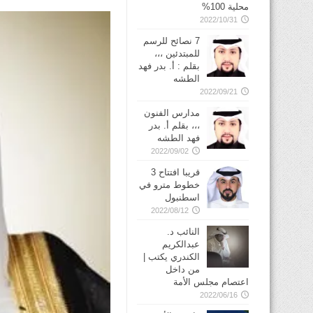
محلية 100%
2022/10/31
7 نصائح للرسم
للمبتدئين ،،،
بقلم : أ. بدر فهد
الطشه
2022/09/21
مدارس الفنون
،،، بقلم أ. بدر
فهد الطشه
2022/09/02
قريبا افتتاح 3
خطوط مترو في
2022/08/12
النائب د.
عبدالكريم
الكندري يكتب |
من داخل
اعتصام مجلس الأمة
2022/06/16