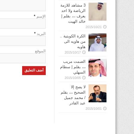
3 مشاهد للازمة
الرياضة ولا احد
يعرف ،،، بقلم |
الإسم
*
خالد الهيت
2015/10/21
البريد
*
الكرة الكويتية ..
من هاويه الى
هاويه
الموقع
2015/10/17
الصمت مريب
،،، بقلم | سطام
السهلي
2015/10/05
لا يصح إلا
الصحيح ،،، بقلم
/ محمد جميل
عبد القادر
2015/10/01