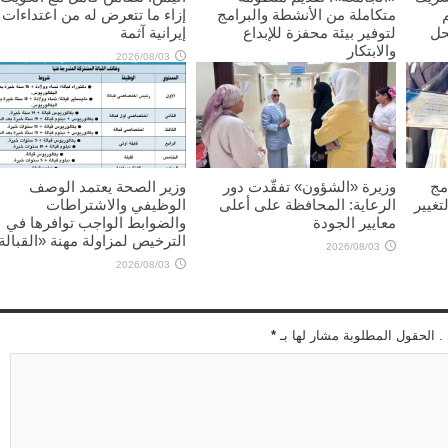
متكاملة من الأنشطة والبرامج
إزاء ما تتعرض له من اعتداءات
حل
لتوفير بيئة محفزة للإبداع
إيرانية آثمة
والابتكار
2026/08/03
2026/08/03
مج
وزيرة «الشؤون» تفقّدت دور
وزير الصحة يعتمد الوصف
تغيير
الرعاية: المحافظة على أعلى
الوظيفي والاشتراطات
معايير الجودة
والضوابط الواجب توافرها في
الترخيص لمزاولة مهنة «القبالة
2026/08/03
2026/08/03
 . الحقول المطلوبة مشار لها بـ
*