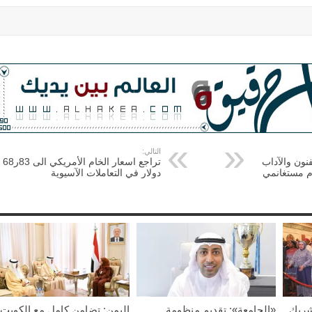
التالي:
نون والآداب
تراجع اسعار الخام الأمريكي الى 83ر68
م مستغانمي
دولار في التعاملات الآسيوية
شريك
«الجامعة»: تقديم منظومة
اليمن: تضامن كامل مع الكويت