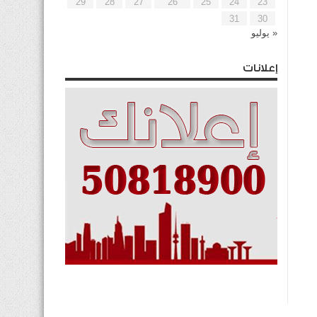
29
28
27
26
25
24
23
31
30
« يوليو
إعلانات