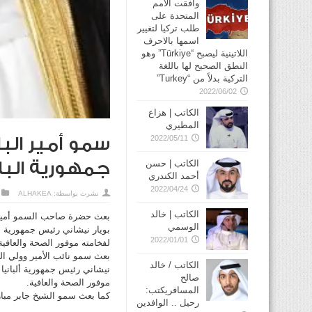
وافقت الأمم
المتحدة على
طلب تركيا لتغيير
اسمها بالاحرف
اللاتينية ليصبح “Türkiye” وهو
النطق الصحيح لها باللغة
التركية بدلاً من “Turkey”
2022/06/02
الكاتب | هزاع
المطيري
سمو أمير الب
2022/05/11
جمهورية البان
الكاتب | حسن
أحمد الكندري
2022/04/24
نشرت بواسطة:
ALHAKEA
الكاتب | خالد
بعث حضرة صاحب السمو أمير الب
الوسمي
بويار نيشاني رئيس جمهورية أل
2022/01/01
لفخامته موفور الصحة والعافية 
بعث سمو نائب الأمير وولي الع
الكاتب / خالد
نيشاني رئيس جمهورية ألبانيا 
صالح
موفور الصحة والعافية.
المسافريكتب:
كما بعث سمو الشيخ جابر مبار
رحيل .. الوافدين