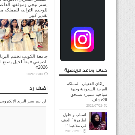
إستراتيجي وموقفها الداعم
للوحدة الترابية للمملكة م
تقدير كبير
2026/08/03
جامعة الكويت تختتم البرنا
الصيفي «معاً لجيل يصنع ال
2026»
كتاب وناقد الرياضية
2026/08/03
راكان الغفيلي: المملكة
اضف رد
العربية السعودية وجهة
سياحية متميزة تستحق
الاكتشاف
لن يتم نشر البريد الإلكتروني
2023/07/29
اسباب و حلول
لظاهرة ” العنف
في ملاعبنا ” !
2015/12/13