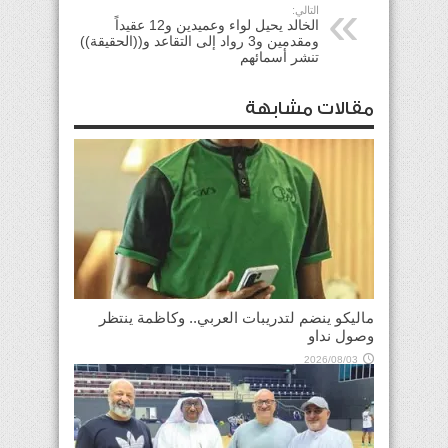
التالي:
الخالد يحيل لواء وعميدين و12 عقيداً
ومقدمين و3 رواد إلى التقاعد و((الحقيقة))
تنشر أسمائهم
مقالات مشابهة
ماليكو ينضم لتدريبات العربي.. وكاظمة ينتظر
وصول نداو
2026/08/03