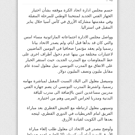
0
حسم مجلس ادارة اتحاد الكرة موقفه بشأن اختيار
الجهاز الفني الجديد لمنتخبنا الوطني للمرحلة المقبلة
وفي مقدمتها مشاركة الأزرق في كأس آسيا خلال يناير
المقبل في استراليا.
وواصل مجلس الادارة اجتماعاته الماراثونية مساء امس
والتي كان قد بدأها قبل أيام، ولم يصدر الاتحاد بيانا
رسميا ولم يعقد مؤتمرا صحافيا في اليومين الماضيين
لاعتبارات مختلفة من بينها عدم دخول أطراف اخرى على
خط المفاوضات مع المدرب الجديد، حيث استقر الخيار
على الاتفاق مع المدرب التونسي نبيل معلول لمدة عام
مقابل مليون ونصف المليون دولار.
وسيصل معلول الى البلاد السبت المقبل لمباشرة مهامه
رسميا، واشترط المدرب التونسي ان يضم جهازه الفني
مدربين مساعدين اثنين بالإضافة الى مدرب للياقة
البدنية ومدربا لحراس المرمى وهم من اختياره.
وسينهي معلول ارتباطه مع الجيش القطري بعد مباراة
الفريق امام الخريطيات في الدوري القطري، ليتجه
بعدها الى الكويت لقيادة الأزرق.
وأوضح مصدر في الاتحاد ان معلول طلب إلغاء مباراة
الأزرق الودية أمام أوزبكستان 10 الجاري ‏‫لعدم جدواها