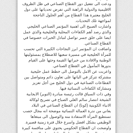
ودعت الى تفعيل دور القطاع الصناعي في ظل الظروف
الاقليمية والدولية الراهنة التي تفرض تحدياتها على دول
الخليج معتبرة هذا القطاع من أهم الحلول الناجحة
لمواجهة تلك التحديات.
واشارت الصبيح الى اهمية المؤتمر الصناعي الخليجي
والذي رصد أهم الكفاءات المحلية والخليجية والذي عمل
ايضا على خلق جسر تواصل لتبادل الخبرات خصوصا في
القطاع الصناعي.
واضافت ان المؤتمر ابرز النجاحات الكبيرة التي تحسب
للمرأة الخليجية في مسيرة سعيها للاضطلاع بمسئوليتها
الوطنية والافادة من خبراتها القيمة وحثها على القيام
بدورها المأمول في القطاع الصناعي.
واعربت عن الامل بالتوصل الى خطط عمل خليجية
مشتركة تتركز في الياتها على تعاون دائم ومتواصل بين
القطاعات الصناعية في دول الخليج من أجل تعزيز
ومشاركة الكفاءات النسائية فيها.
وفي ذات السياق قالت رئيسة مبادرة (النوير) الايجابية
الشيخة انتصار سالم العلي الصباح في تصريح لوكالة
الانباء الكويتية (كونا) ان القطاع الصناعي في البلاد
يعاني من ندرة العمالة النسائية موضحة انه مجال خصب
تستطيع المرأة الاستفادة منه والوصول الى مبتغاها
الوظيفي بشكل افضل واسرع خلال فترة زمنية قصيرة.
واوضحت ان القطاع الحكومي يحتوي على منافسة كبيرة