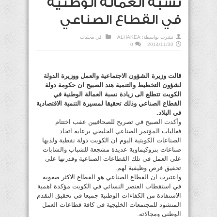
نسبة العمالة الوطنية
في القطاع الصناعي
نشرت بواسطة:
ALHAKEA
في
محليات
0
2014/11/30
قالت وزيرة الشؤون الاجتماعية والعمل ووزيرة الدولة
لشؤون التخطيط والتنمية هند الصبيح ان حكومة دولة
الكويت تتطلع الى زيادة نسبة العمالة الوطنية في
القطاع الصناعي وذلك تحقيقا لمسيرة التنمية الاقتصادية
في البلاد.
وأكدت الصبيح في تصريح للصحافيين عقب اختتام
فعاليات المؤتمر الصناعي الخليجي برعاية اتحاد
الصناعات الكويتية اليوم ان الكويت دولة نفطية ولديها
صناعات بتروكيماوية عديدة مشجعة للشباب والشابات
على العمل في تلك القطاعات الصناعية وقدرتها على
تحقيق فرص وظيفية لهم.
واعتبرت ان القطاع الصناعي هو القطاع الاكثر صعوبة
في استقطاب العنصر النسائي في الكويت مؤكدة اهمية
الاستفادة من الكفاءات الوطنية جميعا في تحقيق التقدم
المنشود للمجتمعات الخليجية في كافة قطاعات العمل
الوطني ومجالاته.