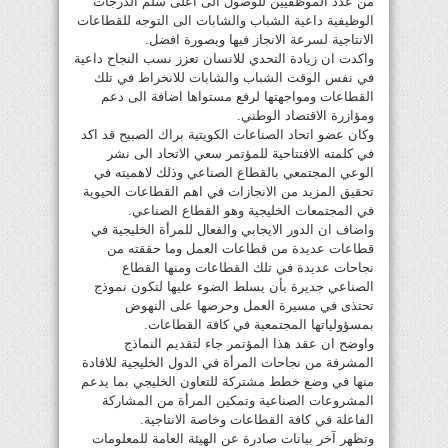
من عدد الموظفيين للوصول الى اعلى سلم الدرجات
الوظيفية داعية الشباب والشابات الى التوجه للقطاعات
الانتاجية لسرعة الانجاز فيها وبصورة افضل.
واكدت ان زيادة التحدي للانسان تعزز نسب النجاح داعية
في نفس الوقت الشباب والشابات للانخراط في تلك
القطاعات ومواجهتها لرفع مستواها اضافة الى دعم
ومؤازرة الاقتصاد الوطني.
وكان عضو اتحاد الصناعات الكويتية براك الصبيح قد اكد
في كلمته الافتتاحية للمؤتمر سعي الاتحاد الى نشر
الوعي المجتمعي بالقطاع الصناعي وذلك لاهميته في
تحقيق المزيد من الانجازات في اهم القطاعات الحيوية
في المجتمعات الخليجية وهو القطاع الصناعي.
واضاف ان الدور الايجابي والفعال للمرأة الخليجية في
قطاعات عديدة من قطاعات العمل وما حققته من
نجاحات عديدة في تلك القطاعات ومنها القطاع
الصناعي جديرة بأن يسلط الضوء عليها لتكون نموذج
تحتذى في مسيرة العمل وحرصها على النهوض
بمسؤولياتها المجتمعية في كافة القطاعات.
واوضح ان عقد هذا المؤتمر جاء لتقديم النماذج
المشرفة من نجاحات المرأة في الدول الخليجية للافادة
منها في وضع خطط مشتركة للتعاون الخليجي بما يدعم
المشروعات الصناعية وتمكين المرأة من المشاركة
الفاعلة في كافة القطاعات وخاصة الانتاجية.
وتظهر آخر بيانات صادرة عن الهيئة العامة للمعلومات