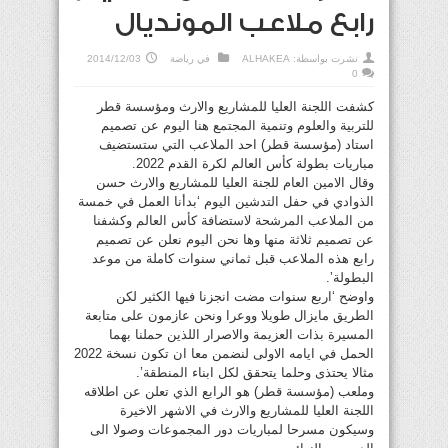
رابع ملاعب المونديال
نشرت بواسطة:
ALHAKEA
في
رياضة
2014/12/03
0
كشفت اللجنة العليا للمشاريع والارث ومؤسسة قطر
للتربية والعلوم وتنمية المجتمع هنا اليوم عن تصميم
استاد (مؤسسة قطر) احد الملاعب التي ستستضيف
مباريات بطولة كأس العالم لكرة القدم 2022.
وقال الامين العام للجنة العليا للمشاريع والارث حسن
الذوادي في حفل التدشين اليوم ‘بدأنا العمل في خمسة
من الملاعب المرشحة لاستضافة كأس العالم وكشفنا
عن تصميم ثلاثة منها وها نحن اليوم نعلن عن تصميم
رابع هذه الملاعب قبل ثماني سنوات كاملة من موعد
البطولة’.
واوضح ‘اربع سنوات مضت انجزنا فيها الكثير لكن
الطريق مايزال طويلا ووعرا ونحن عازمون على متابعة
المسيرة بذات العزيمة والاصرار اللذين حملنا بهما
الحمل في ايامه الاولى لنضمن معا ان تكون نسخة 2022
مثالا يحتذى وحلما يتحقق لكل ابناء المنطقة’.
وملعب (مؤسسة قطر) هو الرابع الذي تعلن عن اطلاقه
اللجنة العليا للمشاريع والارث في الاشهر الاخيرة
وسيكون مسرحا لمباريات دور المجموعات وصولا الى