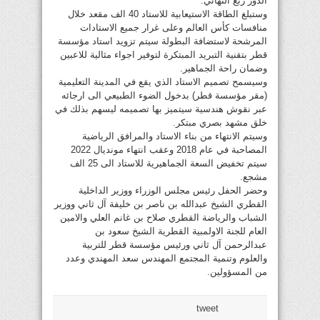
الدور ربع النهائي.
وستبلغ الطاقة الاستيعابية للاستاد 40 الف مقعد خلال
منافسات كأس العالم وعلى غرار جميع الاستادات
المرشحة لاستضافة البطولة سيتم تزويد استاد مؤسسة
قطر بتقنية التبريد المبتكرة لتوفير اجواء مثالية للاعبين
وضمان راحة الجماهير.
وسيسمح تصميم الاستاد الذي يقع في المدينة التعليمية
(مقر مؤسسة قطر) بدخول الضوء الطبيعي الى ارجائه
عبر نقوش هندسية سيتميز بها تصميمه ليسهم بذلك في
خلق مشهد بصري مبتكر.
وسيتم الانتهاء من بناء الاستاد والمرافق الرياضية
المصاحبة في عام 2018 وعقب انتهاء مونديال 2022
سيتم تخفيض السعة الجماهيرية للاستاد الى 25 الف
مشجع.
وحضر الحفل رئيس مجلس الوزراء ووزير الداخلية
القطري الشيخ عبدالله بن ناصر بن خليفة آل ثاني ووزير
الشباب والرياضة القطري صلاح بن غانم العلي والامين
العام للجنة الاولمبية القطرية الشيخ سعود بن
عبدالرحمن آل ثاني ورئيس مؤسسة قطر للتربية
والعلوم وتنمية المجتمع المهندس سعد المهندي وعدد
من المسؤولين.
tweet