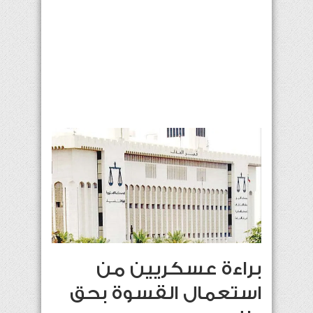
براءة عسكريين من
استعمال القسوة بحق