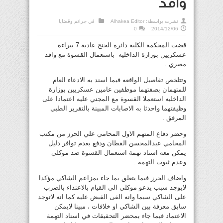
وافد
نشرت بواسطة:
Alhakea Editor
في
جرائم وقضايا
0
2014/12/06
قضت المحكمة الكلية دائرة الجنح عادية 7 ببراءة
عسكريين بوزارة الداخليه باستعمال القسوة مع وافد
مصري .
وتتلخص تفاصيل الواقعه فيما اسند به الادعاء العام
للمتهمان بصفتهما موظفين عامين عسكريين بوزارة
الداخليه استعملا القسوة مع المجني عليه اعتمادا على
وظيفتهما واحدثا به الاصابات المبينة بالتقرير الطبي
المرفق .
وحضر دفاع المتهم الاول المحامي علي الحرز من مكتب
المحامي عبدالمحسن القطان ودفع بعدم توافر دليل
يمكن معه اسناد تهمة استعمال القسوة ضد موكلي
وعدم ثبوت التهمة .
واضاف الحرز فيما يتعلق بما جاء بمزاعم الشاكي مؤكدا
لايوجد سبب يدعو موكلي الى القيام بالاعتداء بالضرب
على الشاكي سيما وانه القى القبض عليه كما انه لاتوجد
سابق معرفة بين الشاكي او خلافات ، مبينا لايمكن
الاعتماد فيما جاء بمحضر التحقيقات في اسناد التهمة