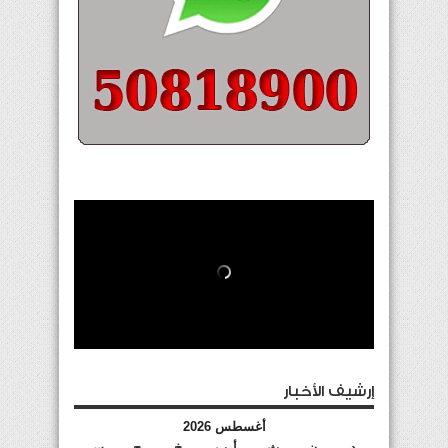
إرشيف الأخبار
أغسطس 2026
د
ن
ث
أرب
خ
ج
س