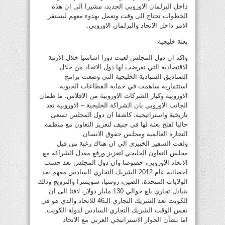
داخل البرلمان الاوروبي الجديد، مشيرا الى ان هذه
الخطوات تحتاج الى وقت ونعمل بهدوء معهم ليستقر
الامر داخل الاتحاد والبرلمان الاوروبي.
بعثة خليجية
واكد ان دول المجلس لعبت دورا اساسيا خلال الازمة
الاقتصادية التي تعرضت لها دول الاتحاد من خلال
الصناديق السيادية الخليجية التي وضعت برامج
استثمارية ساهمت في حماية القطاعات الحيوية
الاوروبية وكبار الشركات الاوروبية من الافلاس، ما طمان
الجانب الاوروبي بان الشراكة الخليجية – الاوروبية تعد
تاريخية واستراتيجية، كاشفا ان دول المجلس تسعى
حاليا لفتح بعثة لها في جنيف لتعزيز التعاون مع منظمة
التجارة العالمية ومجلس حقوق الانسان.
ولفت السفير الخبيزي الى ان هناك رغبة من قبل
مجلس التعاون الخليجي لتعزيز ورفع معدل الشراكة مع
الاتحاد الاوروبي، خصوصا وان دول المجلس تعد حسب
احصائية عام 2012 الشريك التجاري السادس معهم بعد
الولايات المتحدة، الصين، روسيا، سويسرا والنرويج وذلك
بتبادل تجاري بلغ حوالي 130 مليار دولار، لافتا الى ان
الكويت تعد الشريك التجاري الـ46 للاتحاد والذي هو في
نفس الوقت الشريك التجاري السادس لدولة الكويت.
اما بشأن الحوار الاستراتيجي العربي مع الاتحاد