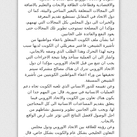
والاقتصادية وقطاعات الطاقة والابحاث والتعليم بالاضافة
الى المجالات المتعلقة بالتغير المناخي والبيئة، كما ان
دول الاتحاد في المقابل تستطيع تقديم المعرفة
والخبرات الى دول المجلس بكل المجالات التي تهمهم،
مؤكدا ان المصلحة تستوجب تطوير تلك المجالات حتى
يعود النفع والفائدة على الجانبين.
اما بشأن ملف الكويت المتعلق باعفاء مواطنيها من
تأشيرة الشينغن، فاعتبر منغريللي ان الكويت لديها سبب
وجيه لهذا التحرك وهذا الطلب الذي وصفه بالايجابي،
واشار الى ان العملية ستأخذ وقتا نتيجة الاجراءات التي
يجب ان تتبع من قبل الاتحاد الاوروبي، مؤكدا ان دول
الاتحاد الاوروبي تدرك ان هناك مصالح مشتركة سيتم
تحقيقها من وراء اعفاء المواطنين الكويتيين من تأشيرة
الشينغن المسبقة.
وعن تقييمه للدور الانساني الذي تلعبه الكويت تجاه دعم
العمليات الانسانية في سورية، قال: من المهم جدا ان
يكون هناك تعاون بين الكويت والاتحاد الاوروبي فيما
يتعلق بتقديم المساعدات الانسانية الى كل المحتاجين
لها، ويجب على الجانبين تطوير وتنسيق نشاطهم من
اجل الوصول لافضل النتائج التي تؤثر على ارض الواقع
بالايجاب.
وعن رؤيته للعلاقة بين الاتحاد الاوروبي ودول مجلس
التعاون الخليجي بشكل عام والكويت بشكل خاص، قال