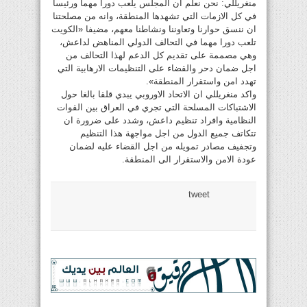
منغريللي: نحن نعلم ان المجلس يلعب دورا مهما ورئيسا
في كل الازمات التي تشهدها المنطقة، وانه من مصلحتنا
ان ننسق حوارنا وتعاوننا ونشاطنا معهم، مضيفا «الكويت
تلعب دورا مهما في التحالف الدولي المناهض لداعش،
وهي مصممة على تقديم كل الدعم لهذا التحالف من
اجل ضمان دحر والقضاء على التنظيمات الارهابية التي
تهدد امن واستقرار المنطقة».
واكد منغريللي ان الاتحاد الاوروبي يبدي قلقا بالغا حول
الاشتباكات المسلحة التي تجري في العراق بين القوات
النظامية وافراد تنظيم داعش، وشدد على ضرورة ان
تتكاتف جميع الدول من اجل مواجهة هذا التنظيم
وتجفيف مصادر تمويله من اجل القضاء عليه لضمان
عودة الامن والاستقرار الى المنطقة.
tweet