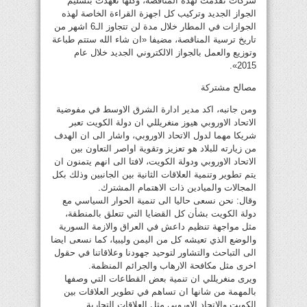
شركات تقدمت لهذه المناقصة، وكلها تعهدت بتسليم
الجواز الجديد وتركيب كل اجهزة القراءة الخاصة لهذه
الجوازات في المطار خلال مدة لن تتجاوز الـ6 اشهر من
تاريخ ترسية المناقصة، مضيفا «ان شاء الله ستتم طباعة
وتوزيع والعمل بالجواز الالكتروني الجديد خلال عام
2015».
مصالح مشتركة
ومن جانبه، اكد مدير ادارة الشرق الاوسط في مفوضية
الاتحاد الاوروبي هيوز منغريللي ان دولة الكويت تعبر
شريكا مهما لدول الاتحاد الاوروبي، واشار الى ان الهدف
من زيارته للبلاد هو تعزيز وتقوية اواصر التعاون بين
الاتحاد الاوروبي ودولة الكويت، لافتا الى انهم يتمنون ان
يتم تطوير وتنمية العلاقات الثانية بين الجانبين وذلك بكل
المجالات والميادين ذات الاهتمام المشترك.
وقال: نحن نسعى حاليا الى تنمية الحوار السياسي مع
دولة الكويت بشأن كل القضايا التي تتعلق بالمنطقة،
مثل مواجهة تنظيم داعش في العراق والازمة السورية
والوضع الذي تعيشه كل من اليمن وليبيا، كما نسعى ايضا
الى التباحث والتشاور لتوحيد جهودنا وعلاقاتنا في حقول
اخرى مثل مكافحة الارهاب والجرائم المنظمة.
ويرى منغريللي ان تنمية بعض القطاعات التي وصفها
بالمهمة من شانها ان تساهم في تطوير العلاقات بين
الكويت والاتحاد الاوروبي مثل العلاقات التجارية