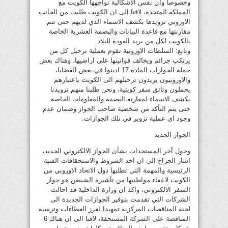
وخصوصا وان نفس الاشكالية تواجهها الكويت مع
المملكة المتحدة، لافتا الى ان الكويت طلبت من الجانب
الاوروبي تزويدها بكشف الاسماء الذي لديهم حتى تتم
مقارنتها مع قاعدة البيانات والبصمة العشرية الخاصة
بالكويت لكل من يريد العودة للبلاد.
وتابع: السلطات الاوروبية تقوم بعملية ترحيل كل من
يرتكب جرائم ويخالف قوانينها على اراضيها، وهناك بعض
حملة الجوازات المادة 17 ادينوا في بعض القضايا،
والاوروبيون يريدون ترحيلهم الى الكويت باعتبارهم
يحملون وثائق سفر كويتية، ونحن طلبنا منهم تزويدنا
بكشف الاسماء لمقارنة البصمة والمعلومات الخاصة
حتى يتم التأكد من شخصية صاحب الجواز وضمان عدم
وجود اي عملية تزوير في تلك الجوازات.
الجواز الجديد
وحول آخر المستجدات بشأن الجواز الالكتروني الجديد،
اشار الجراح الى ان احد الشروط والاستحقاقات الفنية
الرئيسية والمهمة التي تطلبها دول الاتحاد الاوروبي من
الكويت لاعفاء مواطنيها من تأشيرة الشينغن هو جواز
السفر الالكتروني، واكد ان وزارة الداخلية قد احالت
الشركات التي تقدمت بتوفير الجوازات الجديدة الى
لجنة المناقصات المركزية تمهيدا لفرز العطاءات وترسية
المناقصة على الشركة المستحقة، لافتا الى ان هناك 6