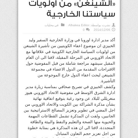
«الشينغن» من أولويات
سياستنا الخارجية
نشرت بواسطة:
Alhakea Editor
في
محليات
0
2014/12/06
أكد مدير ادارة اوروبا في وزارة الخارجية السفير وليد
الخبيزي ان موضوع اعفاء الكويتيين من تأشيرة الشينغن
من اولويات السياسة الخارجية الكويتية في علاقاتها مع
الاتحاد الاوروبي في المرحلة المقبلة، لافتا الى ان العام
المقبل سيشهد مراجعة شاملة من قبل المفوضية حول
الاقتراحات المقدمة من الدول الاعضاء في مجموعة
الشينغن لبحث اعفاء الدول خارج الموجوعة من
التأشيرة.
وكشف الخبيزي في تصريح صحافي بمناسبة زيارة مدير
ادارة الشرق الاوسط في مفوضية الاتحاد الاوروبي هيوز
منغريللي للبلاد عن وجود رغبة بتوقيع اتفاقية نهائية
بشأن مذكرة الشراكة بين الكويت والاتحاد الاوروبي من
اجل المضي في تطوير وتعزيز المصالح الاستراتيجية بين
الجانبين، ولفت ان المذكرة تشمل القطاعات المهمة
والحيوية منها الصحة والتعليم والنفط والبيئة والطاقة
المتجددة، لافتا الى ان هذه المذكرة هي بمثابة خطوة
من اجل تعزيز حجم التعاون المتبادل.