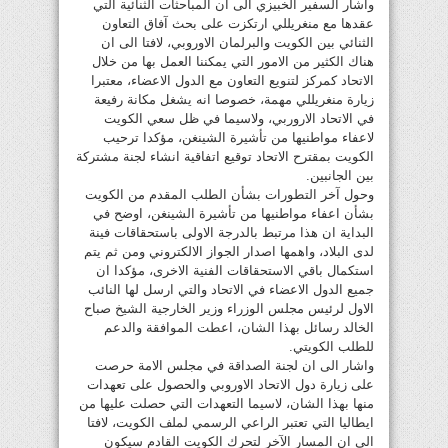
واشار السفير الخبيزي الى ان المباحثات الثنائية التي
عقدها مع منغريللي ارتكزت على بحث آفاق التعاون
الثنائي بين الكويت والبرلمان الاوروبي، لافتا الى ان
هناك الكثير من الامور التي يمكننا العمل بها من خلال
الاتحاد كمركز لتنويع التعاون مع الدول الاعضاء، معتبرا
زيارة منغريللي مهمة، خصوصا انه يشغل مكانة رفيعة
في الاتحاد الاروربي، ولاسيما في ظل سعي الكويت
لاعفاء مواطنيها من تأشيرة الشينغن، مؤكدا ترحيب
الكويت بمقترح الاتحاد توقيع اتفاقية انشاء لجنة مشتركة
بين الجانبين.
وحول آخر التطورات بشأن الطلب المقدم من الكويت
بشأن اعفاء مواطنيها من تأشيرة الشينغن، اوضح في
البداية ان هذا مرتبط بالدرجة الاولى باستحقاقات فينة
لدى البلاد، واهمها اصدار الجواز الالكتروني ومن ثم يتم
استكمال باقي الاستحقاقات الفنية الاخرى، مؤكدا ان
جميع الدول الاعضاء في الاتحاد والتي ارسل لها النائب
الاول لرئيس مجلس الوزراء وزير الخارجية الشيخ صباح
الخالد رسائل بهذا الشان، اعطت الموافقة والدعم
للطلب الكويتي.
واشار الى ان لجنة الصداقة في مجلس الامة حرصت
على زيارة دول الاتحاد الاوروبي والحصول على تعهدات
منها بهذا الشان، لاسيما التعهدات التي حصلت عليها من
ايطاليا التي تعتبر الراعي الرسمي لملف الكويت، لافتا
الى ان المسار الآخر لتحرك الكويت القادم سيكون