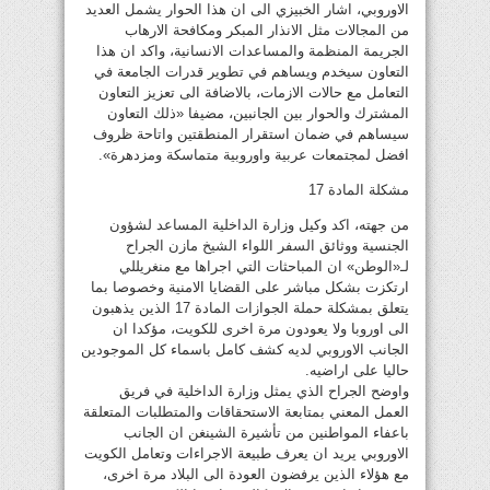
الاوروبي، اشار الخبيزي الى ان هذا الحوار يشمل العديد
من المجالات مثل الانذار المبكر ومكافحة الارهاب
الجريمة المنظمة والمساعدات الانسانية، واكد ان هذا
التعاون سيخدم ويساهم في تطوير قدرات الجامعة في
التعامل مع حالات الازمات، بالاضافة الى تعزيز التعاون
المشترك والحوار بين الجانبين، مضيفا «ذلك التعاون
سيساهم في ضمان استقرار المنطقتين واتاحة ظروف
افضل لمجتمعات عربية واوروبية متماسكة ومزدهرة».
مشكلة المادة 17
من جهته، اكد وكيل وزارة الداخلية المساعد لشؤون
الجنسية ووثائق السفر اللواء الشيخ مازن الجراح
لـ«الوطن» ان المباحثات التي اجراها مع منغريللي
ارتكزت بشكل مباشر على القضايا الامنية وخصوصا بما
يتعلق بمشكلة حملة الجوازات المادة 17 الذين يذهبون
الى اوروبا ولا يعودون مرة اخرى للكويت، مؤكدا ان
الجانب الاوروبي لديه كشف كامل باسماء كل الموجودين
حاليا على اراضيه.
واوضح الجراح الذي يمثل وزارة الداخلية في فريق
العمل المعني بمتابعة الاستحقاقات والمتطلبات المتعلقة
باعفاء المواطنين من تأشيرة الشينغن ان الجانب
الاوروبي يريد ان يعرف طبيعة الاجراءات وتعامل الكويت
مع هؤلاء الذين يرفضون العودة الى البلاد مرة اخرى،