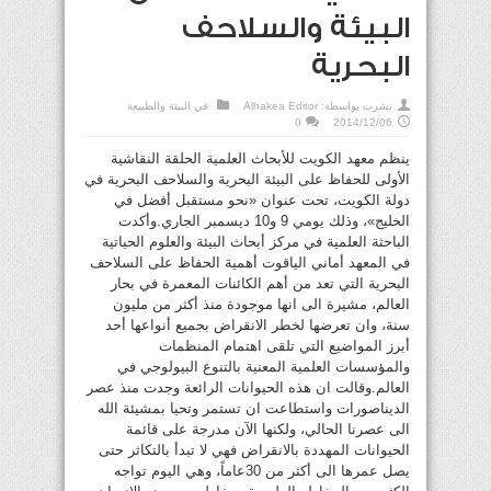
البيئة والسلاحف
البحرية
نشرت بواسطة:
Alhakea Editor
في
البيئة والطبيعة
0
2014/12/06
ينظم معهد الكويت للأبحاث العلمية الحلقة النقاشية
الأولى للحفاظ على البيئة البحرية والسلاحف البحرية في
دولة الكويت، تحت عنوان «نحو مستقبل أفضل في
الخليج»، وذلك يومي 9 و10 ديسمبر الجاري.وأكدت
الباحثة العلمية في مركز أبحاث البيئة والعلوم الحياتية
في المعهد أماني الياقوت أهمية الحفاظ على السلاحف
البحرية التي تعد من أهم الكائنات المعمرة في بحار
العالم، مشيرة الى انها موجودة منذ أكثر من مليون
سنة، وان تعرضها لخطر الانقراض بجميع أنواعها أحد
أبرز المواضيع التي تلقى اهتمام المنظمات
والمؤسسات العلمية المعنية بالتنوع البيولوجي في
العالم.وقالت ان هذه الحيوانات الرائعة وجدت منذ عصر
الديناصورات واستطاعت ان تستمر وتحيا بمشيئة الله
الى عصرنا الحالي، ولكنها الآن مدرجة على قائمة
الحيوانات المهددة بالانقراض فهي لا تبدأ بالتكاثر حتى
يصل عمرها الى أكثر من 30عاماً، وهي اليوم تواجه