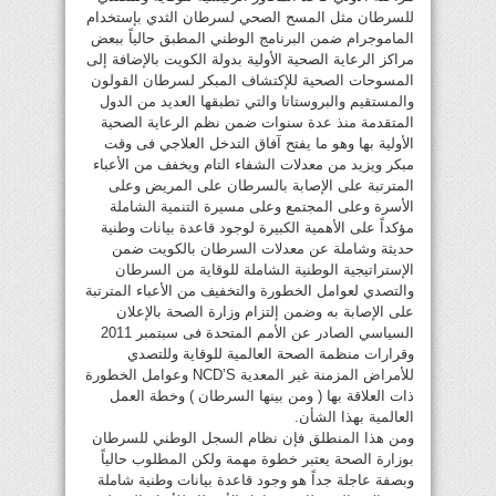
للسرطان مثل المسح الصحي لسرطان الثدي بإستخدام
الماموجرام ضمن البرنامج الوطني المطبق حالياً ببعض
مراكز الرعاية الصحية الأولية بدولة الكويت بالإضافة إلى
المسوحات الصحية للإكتشاف المبكر لسرطان القولون
والمستقيم والبروستاتا والتي تطبقها العديد من الدول
المتقدمة منذ عدة سنوات ضمن نظم الرعاية الصحية
الأولية بها وهو ما يفتح آفاق التدخل العلاجي فى وقت
مبكر ويزيد من معدلات الشفاء التام ويخفف من الأعباء
المترتبة على الإصابة بالسرطان على المريض وعلى
الأسرة وعلى المجتمع وعلى مسيرة التنمية الشاملة
مؤكداً على الأهمية الكبيرة لوجود قاعدة بيانات وطنية
حديثة وشاملة عن معدلات السرطان بالكويت ضمن
الإستراتيجية الوطنية الشاملة للوقاية من السرطان
والتصدي لعوامل الخطورة والتخفيف من الأعباء المترتبة
على الإصابة به وضمن إلتزام وزارة الصحة بالإعلان
السياسي الصادر عن الأمم المتحدة فى سبتمبر 2011
وقرارات منظمة الصحة العالمية للوقاية وللتصدي
للأمراض المزمنة غير المعدية NCD’S وعوامل الخطورة
ذات العلاقة بها ( ومن بينها السرطان ) وخطة العمل
العالمية بهذا الشأن.
ومن هذا المنطلق فإن نظام السجل الوطني للسرطان
بوزارة الصحة يعتبر خطوة مهمة ولكن المطلوب حالياً
وبصفة عاجلة جداً هو وجود قاعدة بيانات وطنية شاملة