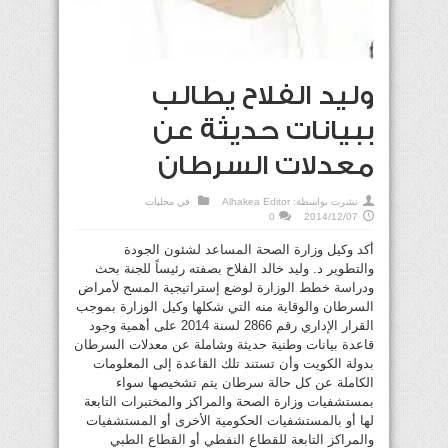
وليد الفلاح يطالب
ببيانات حديثة عن
معدلات السرطان
نشرت بواسطة:
Alhakea Editor
في
محليات
0
2014/12/07
أكد وكيل وزارة الصحة المساعد لشئون الجودة
والتطوير د. وليد خالد الفلاح بصفته رئيساً للجنة بحث
ودراسة خطط الوزارة لوضع إستراتيجية المسح لأمراض
السرطان والوقاية منه التي شكلها وكيل الوزارة بموجب
القرار الإداري رقم 2866 لسنة 2014 على أهمية وجود
قاعدة بيانات وطنية حديثة وشاملة عن معدلات السرطان
بدولة الكويت وأن تستند تلك القاعدة إلى المعلومات
الكاملة عن كل حالة سرطان يتم تشخيصها سواء
بمستشفيات وزارة الصحة والمراكز والمختبرات التابعة
لها أو بالمستشفيات الحكومية الأخرى أو المستشفيات
والمراكز التابعة للقطاع النفطي أو القطاع الطبي