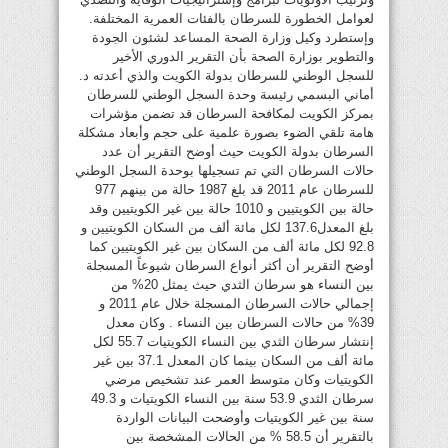
لعوامل الخطورة للسرطان بالفئات العمرية المختلفة.
وإستطرد وكيل وزارة الصحة المساعد لشئون الجودة
والتطوير بوزارة الصحة بأن التقرير الدوري الأخير
للسجل الوطني للسرطان بدولة الكويت والذي أعدته د.
أماني البسمي رئيسة وحدة السجل الوطني للسرطان
بمركز الكويت لمكافحة السرطان قد تضمن مؤشرات
هامة تلقي الضوء بصورة علمية على حجم وأبعاد مشكلة
السرطان بدولة الكويت حيث أوضح التقرير أن عدد
حالات السرطان التي تم تسجيلها بوحدة السجل الوطني
للسرطان عام 2011 قد بلغ 1987 حالة من بينهم 977
حالة بين الكويتيين و 1010 حالة بين غير الكويتيين وقد
بلغ المعدل137.6 لكل مائة ألف من السكان الكويتيين و
92.8 لكل مائة ألف من السكان بين غير الكويتيين كما
أوضح التقرير أن أكثر أنواع السرطان شيوعاً المسجلة
بين النساء هو سرطان الثدي حيث يمثل 20% من
إجمالي حالات السرطان المسجلة خلال عام 2011 و
39% من حالات السرطان بين النساء . وكان معدل
إنتشار سرطان الثدي بين النساء الكويتيات 55.7 لكل
مائة ألف من السكان بينما كان المعدل 37.1 بين غير
الكويتيات وكان متوسط العمر عند تشخيص مرضي
سرطان الثدي 53.9 سنة بين النساء الكويتيات و 49.3
سنة بين غير الكويتيات وأوضحت البيانات الواردة
بالتقرير أن 58.5 % من الحالات المشخصة بين