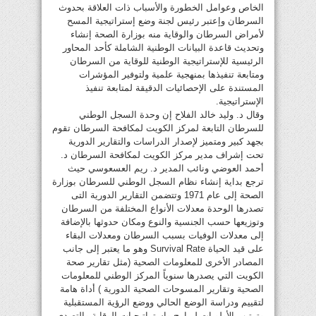
الخاص وعوامل الخطورة والأسباب ذات العلاقة بحدوث
السرطان وإعتبر رئيس لجنة وضع إستراتيجية المسح
لأمراض السرطان والوقاية منه بوزارة الصحة إنشاء
وتحديث قاعدة البيانات الوطنية الشاملة كأحد المحاور
الرئيسية للإستراتيجية الوطنية للوقاية من السرطان
ومتابعة تنفيذها بمنهجية علمية ولتوفير المؤشرات
المستندة على الإحصائيات الدقيقة لمتابعة تنفيذ
الإستراتيجية.
وقال د. وليد خالد الفلاح إن وحدة السجل الوطني
للسرطان التابعة لمركز الكويت لمكافحة السرطان تقوم
بجهد كبير ومتميز لإصدار الدراسات والتقارير الدورية
تحت إشراف مدير مركز الكويت لمكافحة السرطان د.
أحمد العوضي ونائب المدير د. ريم العسعوسي حيث
ترجع بداية إنشاء نظام السجل الوطني للسرطان بوزارة
الصحة إلى عام 1971 وتتضمن التقارير الدورية التى
تصدرها الوحدة معدلات الأنواع المختلفة من السرطان
وتوزيعها حسب الجنسية والنوع ومكان حدوثها بالإضافة
إلى معدلات الوفيات بسبب السرطان ومعدلات البقاء
على قيد الحياة Survival Rate وهو ما يعتبر إلى جانب
المصادر الأخرى للمعلومات الصحية (مثل تقارير صحة
الكويت التي يصدرها سنوياً المركز الوطني للمعلومات
الصحية وتقارير المسوحات الصحية الدورية ) أداة هامة
لتقييم ودراسة الوضع الحالي ووضع الرؤية المستقبلية
وترتيب الأولويات لبرامج وإستراتيجيات الوقاية والتصدي