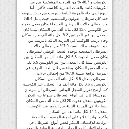
الكويتيات و 48.7 % من الحالات المشخصة بين غير
الكويتيات كانت بالفئات العمرية 50 سنة فأكثر . أما
النوع الذي جاء بالمرتبة الثانية بالترتيب من حيث شيوعه
فقد كان سرطان القولون والمستقيم حيث يمثل 9.4%
من إجمالي حالات السرطان المسجلة وكان معدل حدوثه
بين الكويتيين 13.6 لكل مائة ألف من السكان بينما كان
المعدل بين غير الكويتيين 8.2 لكل مائة ألف من السكان
وجاء ترتيب اللوكيميا في المرتبة الثالثة بالترتيب من
حيث شيوعه وذلك بنسبه 7.9% من إجمالي حالات
السرطان المسجلة بوحدة السجل الوطني للسرطان
وكان معدل الحدوث 6.8 لكل مائة ألف من السكان بين
الكويتيين بينما كان المعدل بين غير الكويتيين 5.5 لكل
مائة ألف من السكان. وجاء سرطان الغدة الدرقية فى
المرتبة الرابعة بنسبة 7.9% من إجمالي حالات
السرطان بمعدل 8.5 لكل مائة ألف من السكان
الكويتيين و 3.6 لكل مائة ألف من السكان غير الكويتيين.
كما أوصح تقرير السجل الوطني للسرطان أن سرطان
البروستاتا كان أكثر أنواع السرطان شيوعاً بين الذكور
الكويتيين بمعدل حدوث 20 لكل مائة ألف من السكان
بينما جاء فى المرتبة الثالثة بين الذكور غير الكويتيين
بمعدل 14.1 لكل مائة ألف من السكان.
وأكد د. وليد الفلاح على أهمية المسوحات الصحية
الوقائية للإكتشاف المبكر لبعض أنواع السرطان في
مراحله الأولي كأحد المحاور الرئيسية للوقاية وللتصدي