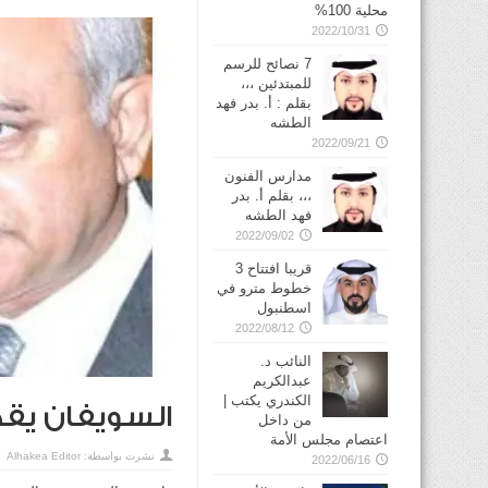
محلية 100%
2022/10/31
7 نصائح للرسم
للمبتدئين ،،،
بقلم : أ. بدر فهد
الطشه
2022/09/21
مدارس الفنون
،،، بقلم أ. بدر
فهد الطشه
2022/09/02
قريبا افتتاح 3
خطوط مترو في
2022/08/12
النائب د.
عبدالكريم
الكندري يكتب |
السويفان يقدم
من داخل
اعتصام مجلس الأمة
نشرت بواسطة:
Alhakea Editor
2022/06/16