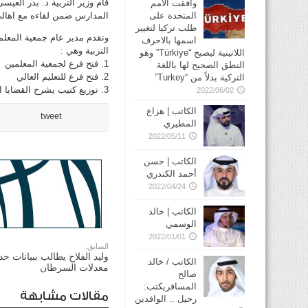
قام وزير التربية د. بدر العي
وافقت الأمم
المتحدة على
المدارس ضمن لقاءه مع اهالي
طلب تركيا لتغيير
وتقدم مدير عام جمعية المعلمي
اسمها بالاحرف
التربية وهي :
اللاتينية ليصبح “Türkiye” وهو
1. فتح فرع لجمعية المعلمين
النطق الصحيح لها باللغة
2. فتح فرع للتعليم العالي
التركية بدلاً من “Turkey”
3. توزيع كتيب يشرح القضايا التربوية
2022/06/02
الكاتب | هزاع
tweet
المطيري
2022/05/11
الكاتب | حسن
أحمد الكندري
2022/04/24
الكاتب | خالد
الوسمي
2022/01/01
السابق:
وليد الفلاح يطالب ببيانات ح
الكاتب / خالد
معدلات السرطان
صالح
المسافريكتب:
مقالات مشابهة
رحيل .. الوافدين