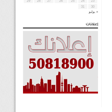
29
28
27
26
25
24
23
31
30
« يوليو
إعلانات