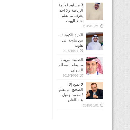
3 مشاهد للازمة
الرياضة ولا احد
يعرف ،،، بقلم |
خالد الهيت
2015/10/21
الكرة الكويتية ..
من هاويه الى
هاويه
2015/10/17
الصمت مريب
،،، بقلم | سطام
السهلي
2015/10/05
لا يصح إلا
الصحيح ،،، بقلم
/ محمد جميل
عبد القادر
2015/10/01