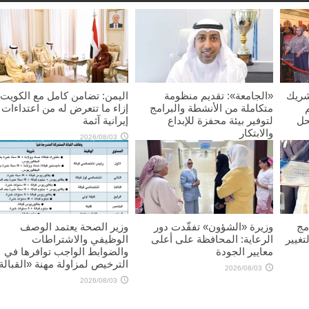
شريك
«الجامعة»: تقديم منظومة
اليمن: تضامن كامل مع الكويت
متكاملة من الأنشطة والبرامج
إزاء ما تتعرض له من اعتداءات
حل
لتوفير بيئة محفزة للإبداع
إيرانية آثمة
والابتكار
2026/08/03
2026/08/03
مج
وزيرة «الشؤون» تفقّدت دور
وزير الصحة يعتمد الوصف
تغيير
الرعاية: المحافظة على أعلى
الوظيفي والاشتراطات
معايير الجودة
والضوابط الواجب توافرها في
الترخيص لمزاولة مهنة «القبالة
2026/08/03
2026/08/03