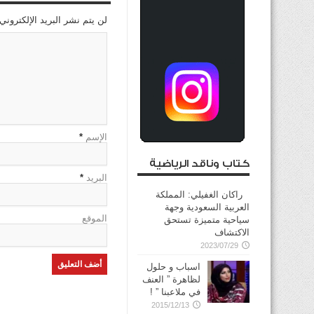
لن يتم نشر البريد الإلكتروني
الإسم
*
كتاب وناقد الرياضية
البريد
*
راكان الغفيلي: المملكة
العربية السعودية وجهة
الموقع
سياحية متميزة تستحق
الاكتشاف
2023/07/29
اسباب و حلول
لظاهرة ” العنف
في ملاعبنا ” !
2015/12/13