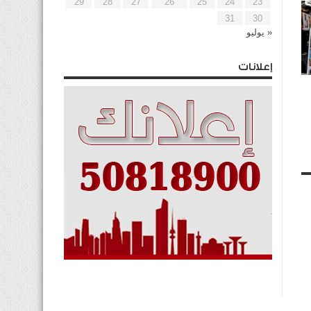
29
28
27
26
25
24
23
31
30
« يوليو
إعلانات