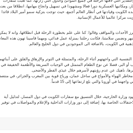
لتقدير التي لاقتها الرحلة في جميع الموانئ والدول التي زارتها، كما لعبت سفارات
ر، ومكاتبها العسكرية دورا فعالا ومشهودا في تسهيل وانجاح مهامها، انطلاقا من بعده
 الكويت وقيادتها في أنظار العالم أجمع، حيث توجت بتزكية سمو أمير البلاد قائدا
ت مركزا عالميا للأعمال الإنسانية.
 الأحداث والمواقف وقالوا: كنا على علم بخطورة الرحلة قبل انطلاقها، وانه لا يمكن
ر ونضمن سلامتنا، فكانت رحلتنا بمنزلة عمل فدائي، ومهما قاسينا تهون هذه المعان
النفسية التي واجهتهم أثناء الرحلة، والمتمثلة في التوتر والإرهاق والقلق على أبنائهم
ب أو البر، فضلا عن نوع الطعام المتمثل في الوجبات السريعة والأطعمة الخفيفة في
رها، ناهيك عن عدم رؤيتهم لأسرهم خلال عيدَي الفطر والأضحى.
ى مخاطر الهواء والأمواج في ساحل عمان، ورياح قوية بين المغرب والجزائر، في منتص
اجهتنا في أوروبا والتي بلغ ارتفاعها إلى 15 قدماً.
ود وزارة الخارجية، خلال التنسيق مع سفارات الكويت في دول المسار، لتذليل أية
حتفالات الخاصة بها، إضافة إلى دور وزارات الداخلية والإعلام والمواصلات في توفير