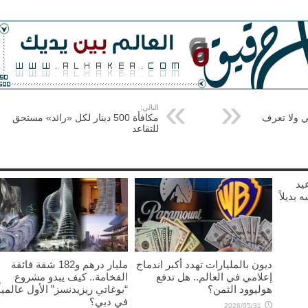
التالي:
جي ولا تعرف
مكافأة 500 دينار لكل «رائد» مستحق
للتقاعد
يد
نفسه بديلاً
ديون بالمليارات تهدد أكبر اندماج
مليار درهم و182 شقة فائقة
إعلامي في العالم.. هل تدفع
الفخامة.. كيف يبدو مشروع
هوليوود الثمن؟
“بوغاتي ريزيدنسز” الأول عالمياً
في دبي؟
2026/05/31