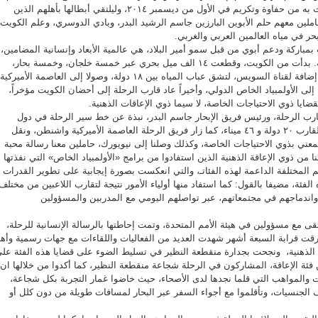
الكبير لتستقبلها بمثل ما ودعت به من حفاوة وتكريم في الأول من ديسمبر ٢٠١٤، وليلتقي أبطالها بأهلهم الذين
لين معهم حلم الأبوين البارزين جاسم الرشيد البدر، وبادي الدوسري، وعلم الكويت
حر في مياه العالمين العربي والغربي.
بمباركة ودعم أبوي من قبل سمو أمير البلاد، هي عالمية الأبعاد وإنسانية المضامين،
مهتمة بقضايا الإعاقات الذهنية. بدأت من الكويت، وقطعت ١٤ الف ميل بحري عبر خمسة خلجان، وخمسة بحار،
ومضيقي هرمز وباب المندب، إضافة لقناة السويس، لتشق عباب المياه بين ١٨ دولة، وصولا إلى العاصمة الأميرك
لى الأولمبياد الخاص الدولي، وأخيراً عاد قارب الرحلة إلى أحضان الكويت مؤخراً،
بقضايا ذوي الاحتياجات الخاصة، لا سيما ذوي الإعاقات الذهنية.
 الرحلة، ورئيس فريق الإبحار جاسم البدر، نبذة عن خط سير الرحلة في دول
المسار، حيث قال: لقد جاب القارب ٢٠ دولة و ٤٦ ميناء، كما زار فريق الرحلة العاصمة الأميركية واشنطن، ونقل
لمعني بذوي الاحتياجات الخاصة، وكذلك وصلنا إلى نيويورك، حاملين معنا رسالة محبة
ئنا من ذوي الإعاقة الذهنية الذين استفادوا من برامج «الأولمبياد الخاص» التي نفذتها
المختلفة الداعمة لهذه الفئاتـ، والتي انعكست بصورة إيجابية على تطوير القدرات
 الفئة، مضيفا بالقول: كما استفاد منها أولياء الأمور نتيجة لتقارب اللاعبين من مختلف
 واندماجهم في مجتمعاتهم، عبر تواصلهم اليومي مع المدربين والمسؤولين
قى مع مسؤولين في هيئة الأمم المتحدة، وتمت إحاطتها بالرسالة الإنسانية للرحلة،
غرقت قرابة السبعة أشهر شهدت العديد من الفعاليات واللقاءات مع جهات رسمية وأهل
الذهنية، ونجحت بجدارة منقطعة النظير في تسليط الضوء على قضايا هذه الفئة عل
ن فئة الإعاقة، المشاركون في الرحلة شجاعة منقطعة النظير، كما أكدوا من خلالها ان
ات والمواهب التي قلما نجدها لدى الأصحاء، حيث خاضوا غمار التجربة بكل شجاعة،
الجنسيات، وتأقلموا مع أجواء السفر عبر البحار لمسافات طويلة من دون كلل أو