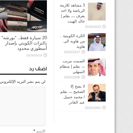
3 مشاهد للازمة
الرياضة ولا احد
يعرف ،،، بقلم |
خالد الهيت
2015/10/21
الكرة الكويتية ..
20 سيارة فقط.. “بورشه”
من هاويه الى
بالتراث الكويتي بإصدار
هاويه
أسطوري محدود
2015/10/17
2026/05/19
الصمت مريب
،،، بقلم | سطام
اضف رد
السهلي
2015/10/05
لن يتم نشر البريد الإلكتروني
لا يصح إلا
الصحيح ،،، بقلم
/ محمد جميل
عبد القادر
2015/10/01
الإسم
*