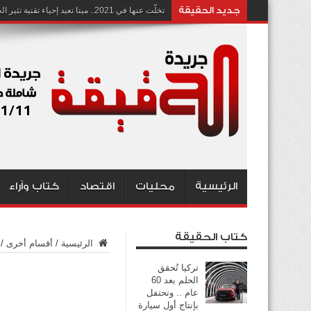
جديد الحقيقة
تخلّت عنها في 2021.. ميتا تعيد إحياء تقنية تثير الجدل بشأن انتهاك الخصوصية
الرئيسية
محليات
اقتصاد
كتاب وآراء
كتاب الحقيقة
الرئيسية
/
أقسام أخرى
/
تركيا تُحقق
الحلم بعد 60
عام .. وتحتفل
بإنتاج أول سيارة