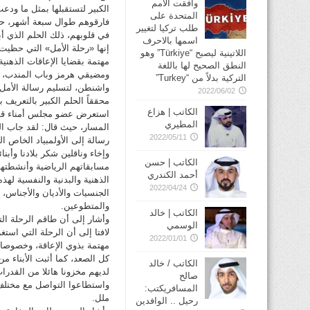
وافقت الأمم
المتحدة على
فارقوهم طوال سبعة أشهر، حام
طلب تركيا لتغيير
في قلوبهم، ذلك الحلم الذي أب
اسمها بالاحرف
إنها «رحلة الأمل» التي حظيت 
اللاتينية ليصبح “Türkiye” وهو
النطق الصحيح لها باللغة
التركية بدلاً من “Turkey”
واشنطن، لتسليم رسالة الأمل إ
2022/06/02
محققاً الحلم الكبير بالتعريف 
الكاتب | هزاع
استعرض عضو مجلس أمناء قارب
المطيري
2022/05/11
رسالة إلى الأولمبياد الخاص ا
وإخاء وناقلين شكر بلادنا وأبنا
الكاتب | حسن
مسابقاتهم الرياضية وأنشطتهم 
أحمد الكندري
الذهنية والبدنية والنفسية لهذه
2022/04/24
الجنسيات والأديان والأجناس،
والمتطوعين.
الكاتب | خالد
وأشار إلى أن طاقم الرحلة الت
الوسمي
لافتا إلى أن الرحلة التي است
2022/01/01
مهتمة بذوي الإعاقة، وخصوصا 
كل الصعد، كما أثبت الأبناء م
الكاتب / خالد
لديهم مخزونا هائلا من القدر
صالح
واستطاعوا التواصل مع مختلف 
المسافريكتب:
ملل.
رحيل .. الوافدين