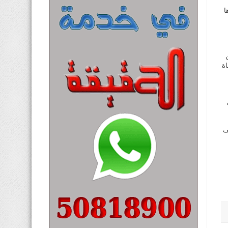
ا
اة
ف