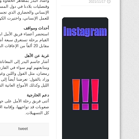
وأشاد البدر بمظاهر الحفاوة وا
2021/11/17
وقنصليات بلادنا في دول المسا
الإنساني والحضاري الذي تجسده
للعمل الإنساني، واختيرت الكوي
أحداث ومواقف
استحضر أعضاء فريق الأمل ابرز
القيام برحلة تستغرق سبعة أشه
مقابل 20 ألفاً من الإعاقات الذهنية في الكويت، بالاضافة الى الموجودين في دول الخليج والعالم.
غربة عن الأهل
أشار جاسم البدر إلى المعاناة 
ومتابعتهم لهم سواء في القار
رمضان، مثل الفول واللبن وغي
وزاد بالقول: تعرضنا أيضاً إل
الليل وكذلك الأمواج العاتية التي و
دعم الخارجية
أثنى فريق رحلة الأمل على جه
صعوبات قد تواجهها، وإقامة الا
كل التسهيلات.
tweet