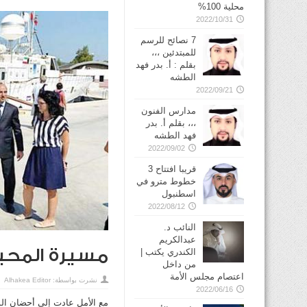
محلية 100%
2022/10/31
7 نصائح للرسم
للمبتدئين ،،،
بقلم : أ. بدر فهد
الطشه
2022/09/21
مدارس الفنون
،،، بقلم أ. بدر
فهد الطشه
2022/09/02
قريبا افتتاح 3
خطوط مترو في
2022/08/12
النائب د.
عبدالكريم
مسيرة المحبة عبرت 10
الكندري يكتب |
من داخل
اعتصام مجلس الأمة
نشرت بواسطة:
Alhakea Editor
2022/06/16
مع الأمل عادت إلى أحضان الوط