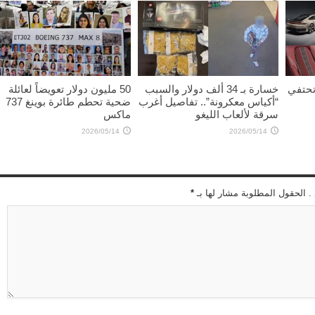
2026/05/19
 تحتفي
خسارة بـ 34 ألف دولار والسبب
50 مليون دولار تعويضاً لعائلة
“أكياس معكرونة”.. تفاصيل أغرب
ضحية تحطم طائرة بوينغ 737
سرقة لألعاب الليغو
ماكس
2026/05/14
2026/05/14
 . الحقول المطلوبة مشار لها بـ
*