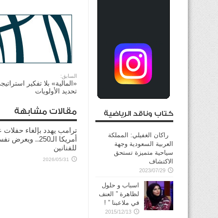
السابق:
«المالية» بلا تفكير استراتي
تحديد الأولويات
مقالات مشابهة
كتاب وناقد الرياضية
ترامب يهدد بإلغاء حفلات ع
راكان الغفيلي: المملكة
أمريكا الـ250.. ويعرض 
العربية السعودية وجهة
للفنانين
سياحية متميزة تستحق
2026/05/31
الاكتشاف
2023/07/29
اسباب و حلول
لظاهرة ” العنف
في ملاعبنا ” !
2015/12/13